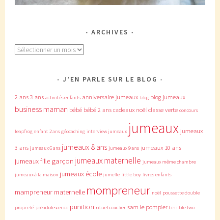
ARCHIVES
Archives
J’EN PARLE SUR LE BLOG
2 ans
3 ans
anniversaire jumeaux
blog jumeaux
activités enfants
blog
business maman
bébé
bébé 2 ans
cadeaux noël
classe verte
concours
jumeaux
jumeaux
leapfrog
enfant 2 ans
géocaching
interview jumeaux
jumeaux 8 ans
3 ans
jumeaux 10 ans
jumeaux 6 ans
jumeaux 9 ans
jumeaux maternelle
jumeaux fille garçon
jumeaux même chambre
jumeaux école
jumeaux à la maison
jumelle
little boy
livres enfants
mompreneur
mampreneur
maternelle
noël
poussette double
punition
sam le pompier
propreté
préadolescence
rituel coucher
terrible two