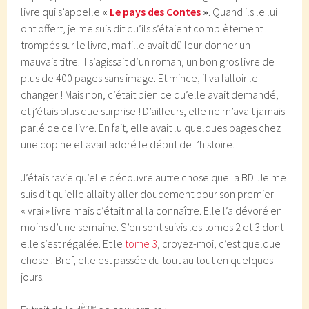
livre qui s’appelle
«
Le pays des Contes
»
. Quand ils le lui
ont offert, je me suis dit qu’ils s’étaient complètement
trompés sur le livre, ma fille avait dû leur donner un
mauvais titre. Il s’agissait d’un roman, un bon gros livre de
plus de 400 pages sans image. Et mince, il va falloir le
changer ! Mais non, c’était bien ce qu’elle avait demandé,
et j’étais plus que surprise ! D’ailleurs, elle ne m’avait jamais
parlé de ce livre. En fait, elle avait lu quelques pages chez
une copine et avait adoré le début de l’histoire.
J’étais ravie qu’elle découvre autre chose que la BD. Je me
suis dit qu’elle allait y aller doucement pour son premier
« vrai » livre mais c’était mal la connaître. Elle l’a dévoré en
moins d’une semaine. S’en sont suivis les tomes 2 et 3 dont
elle s’est régalée. Et le
tome 3
, croyez-moi, c’est quelque
chose ! Bref, elle est passée du tout au tout en quelques
jours.
ème