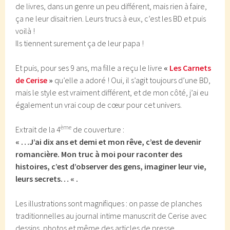
de livres, dans un genre un peu différent, mais rien à faire,
ça ne leur disait rien. Leurs trucs à eux, c’est les BD et puis
voilà !
Ils tiennent surement ça de leur papa !
Et puis, pour ses 9 ans, ma fille a reçu le livre
«
Les Carnets
de Cerise
»
qu’elle a adoré ! Oui, il s’agit toujours d’une BD,
mais le style est vraiment différent, et de mon côté, j’ai eu
également un vrai coup de cœur pour cet univers.
ème
Extrait de la 4
de couverture :
« …J’ai dix ans et demi et mon rêve, c’est de devenir
romancière. Mon truc à moi pour raconter des
histoires, c’est d’observer des gens, imaginer leur vie,
leurs secrets… « .
Les illustrations sont magnifiques : on passe de planches
traditionnelles au journal intime manuscrit de Cerise avec
dessins, photos et même des articles de presse.