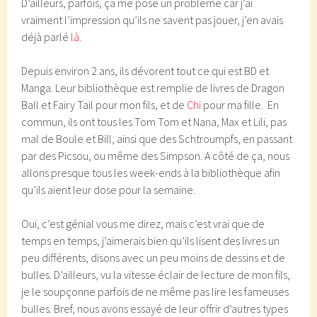
D’ailleurs, parfois, ça me pose un problème car j’ai
vraiment l’impression qu’ils ne savent pas jouer, j’en avais
déjà parlé
là.
Depuis environ 2 ans, ils dévorent tout ce qui est BD et
Manga. Leur bibliothèque est remplie de livres de Dragon
Ball et Fairy Tail pour mon fils, et de
Chi
pour ma fille. En
commun, ils ont tous les Tom Tom et Nana, Max et Lili, pas
mal de Boule et Bill, ainsi que des Schtroumpfs, en passant
par des Picsou, ou même des Simpson. A côté de ça, nous
allons presque tous les week-ends à la bibliothèque afin
qu’ils aient leur dose pour la semaine.
Oui, c’est génial vous me direz, mais c’est vrai que de
temps en temps, j’aimerais bien qu’ils lisent des livres un
peu différents, disons avec un peu moins de dessins et de
bulles. D’ailleurs, vu la vitesse éclair de lecture de mon fils,
je le soupçonne parfois de ne même pas lire les fameuses
bulles. Bref, nous avons essayé de leur offrir d’autres types