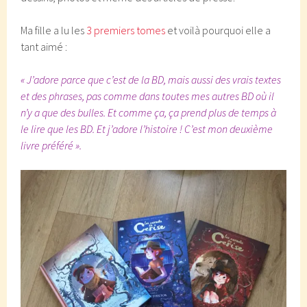
Ma fille a lu les
3 premiers tomes
et voilà pourquoi elle a
tant aimé :
« J’adore parce que c’est de la BD, mais aussi des vrais textes
et des phrases, pas comme dans toutes mes autres BD où il
n’y a que des bulles. Et comme ça, ça prend plus de temps à
le lire que les BD. Et j’adore l’histoire ! C’est mon deuxième
livre préféré ».