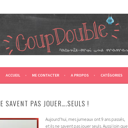
JUMEAUX, CRÉÉ EN 2007 ET ÉLU DANS LE TOP 5 DES BLOGS 
T CA NOUS PROPULSE SUPER MAMAN! CA DONNE DEUX FOIS PL
ACCUEIL
ME CONTACTER
A PROPOS
CATÉGORIES
E SAVENT PAS JOUER….SEULS !
Aujourd’hui, mes jumeaux ont 9 ans passés,
et ils ne savent pas jouer seuls. Aussi loin que