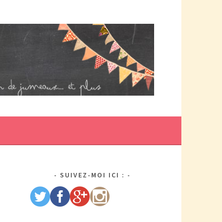
DE MAMAN PAR ELLE/WIKIO. UN COUP DOUBLE ÇA DONNE DES
US DE TRACAS, MAIS AUSSI DEUX FOIS PLUS D'AMOUR.
SUIVEZ-MOI ICI :