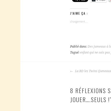
J’AIME ÇA :
chargement…
Publié dans:
Des jumeaux à l
Tagué:
enfant qui ne sais pas
NAVIGATION
La BD les Twins (jumeaux,
DES
ARTICLES
8 RÉFLEXIONS S
JOUER….SEULS !