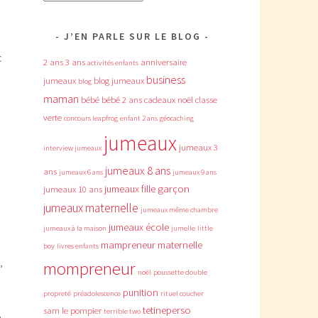
J’EN PARLE SUR LE BLOG
c
2 ans
3 ans
anniversaire
activités enfants
business
jumeaux
blog jumeaux
blog
maman
bébé
bébé 2 ans
cadeaux noël
classe
verte
concours leapfrog
enfant 2 ans
géocaching
jumeaux
jumeaux 3
interview jumeaux
jumeaux 8 ans
ans
jumeaux 6 ans
jumeaux 9 ans
jumeaux fille garçon
jumeaux 10 ans
jumeaux maternelle
jumeaux même chambre
jumeaux école
jumeaux à la maison
jumelle
little
mampreneur
maternelle
boy
livres enfants
,
mompreneur
noël
poussette double
punition
propreté
préadolescence
rituel coucher
tetineperso
sam le pompier
,
terrible two