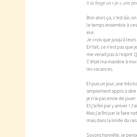
Il se forge un « je », une p
Bon alors ça, c’est sûr, 
le temps ensemble à ces
eux.
Je crois que jusqu’à leurs 
En fait, ce n’est pas que 
me venait pas à l’esprit. Q
C’était ma manière à moi
les vacances.
Et puis un jour, une très
simplement appris à dire 
je n’ai pas envie de jouer.
Et j’ai fini par y arriver ! 
Mais j’ai fini par le fair
mais dans la limite du ra
Soyons honnête, je pense 