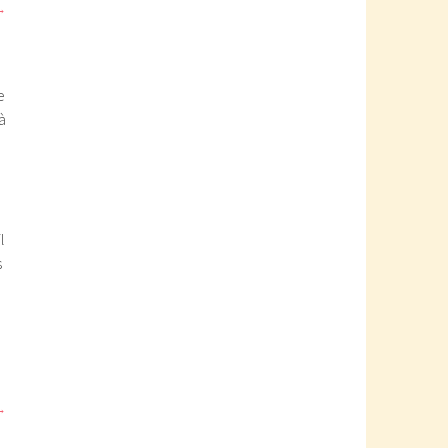
e
à
l
s