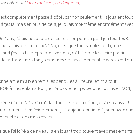
ersonnalité. » (
Jouer tout seul, ça s’apprend
)
on est complètement passé à côté, car non seulement, ils jouaient tout
 âges là, mais en plus de cela, je jouais moi-même énormément ave
6-7 ans, j’étais incapable de leur dit non pour un petit jeu tous les 3.
je ne savais pas leur dit « NON », c’est que tout simplement ça ne
uand j’avais du temps libre avec eux, c’était pour leur faire plaisir.
 de rattraper mes longues heures de travail pendant le week-end ou
 bonne amie m’a bien remis les pendules à l’heure, et m’a tout
NON à mes enfants. Non, je n’ai pas le temps de jouer, ou juste : NON,
J’ai réussi à dire NON. Ca m’a fait tout bizarre au début, et à eux aussi !!!
e naturellement. Bien évidemment, j’ai toujours continué à jouer avec eux
isonnable et des mes envies.
que j’ai foiré à ce niveau là en jouant trop souvent avec mes enfants