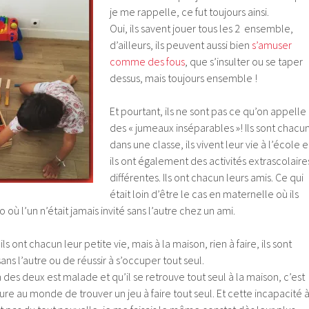
je me rappelle, ce fut toujours ainsi.
Oui, ils savent jouer tous les 2 ensemble,
d’ailleurs, ils peuvent aussi bien
s’amuser
comme des fous
, que s’insulter ou se taper
dessus, mais toujours ensemble !
Et pourtant, ils ne sont pas ce qu’on appelle
des « jumeaux inséparables »! Ils sont chacu
dans une classe, ils vivent leur vie à l’école e
ils ont également des activités extrascolaire
différentes. Ils ont chacun leurs amis. Ce qui
était loin d’être le cas en maternelle où ils
où l’un n’était jamais invité sans l’autre chez un ami.
ils ont chacun leur petite vie, mais à la maison, rien à faire, ils sont
ans l’autre ou de réussir à s’occuper tout seul.
des deux est malade et qu’il se retrouve tout seul à la maison, c’est
dure au monde de trouver un jeu à faire tout seul. Et cette incapacité 