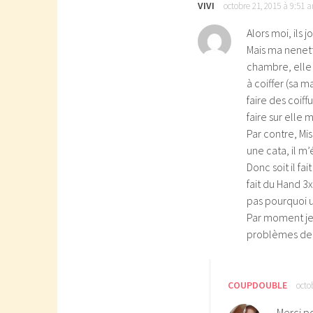
VIVI
octobre 21, 2015 à 9:51 
Alors moi, ils
Mais ma nenett
chambre, elle 
à coiffer (sa m
faire des coiff
faire sur elle 
Par contre, Mis
une cata, il m’
Donc soit il f
fait du Hand 3
pas pourquoi un
Par moment je 
problèmes de 
COUPDOUBLE
octo
Merci po