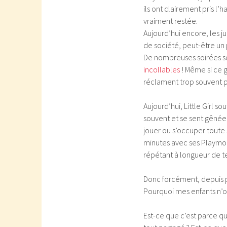
ils ont clairement pris l
vraiment restée.
Aujourd’hui encore, les 
de société, peut-être un 
De nombreuses soirées so
incollables
! Même si ce g
réclament trop souvent pa
Aujourd’hui, Little Girl 
souvent et se sent gênée 
jouer ou s’occuper toute s
minutes avec ses Playmobil
répétant à longueur de te
Donc forcément, depuis 
Pourquoi mes enfants n’on
Est-ce que c’est parce qu