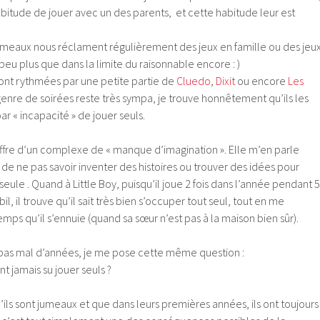
’habitude de jouer avec un des parents, et cette habitude leur est
jumeaux nous réclament régulièrement des jeux en famille ou des jeu
peu plus que dans la limite du raisonnable encore : )
nt rythmées par une petite partie de
Cluedo
,
Dixit
ou encore
Les
enre de soirées reste très sympa, je trouve honnêtement qu’ils les
r « incapacité » de jouer seuls.
souffre d’un complexe de « manque d’imagination ». Elle m’en parle
de ne pas savoir inventer des histoires ou trouver des idées pour
eule . Quand à Little Boy, puisqu’il joue 2 fois dans l’année pendant 5
, il trouve qu’il sait très bien s’occuper tout seul, tout en me
mps qu’il s’ennuie (quand sa sœur n’est pas à la maison bien sûr).
pas mal d’années, je me pose cette même question :
t jamais su jouer seuls ?
’ils sont jumeaux et que dans leurs premières années, ils ont toujours