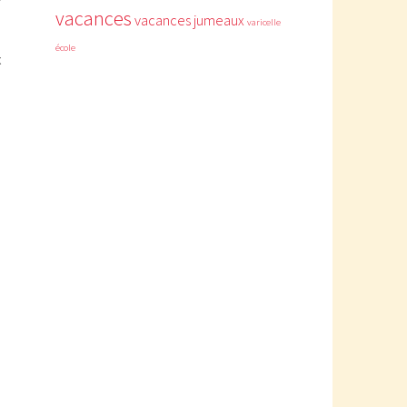
vacances
vacances jumeaux
varicelle
école
x