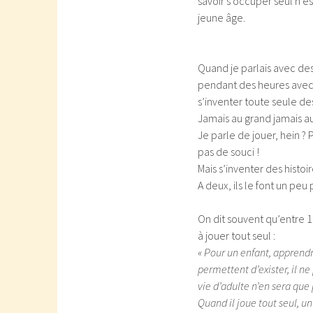
savoir s’occuper seul n’e
jeune âge.
Quand je parlais avec des
pendant des heures avec s
s’inventer toute seule des 
Jamais au grand jamais a
Je parle de jouer, hein ? P
pas de souci !
Mais s’inventer des histoir
A deux, ils le font un peu
On dit souvent qu’entre 1 
à jouer tout seul :
« Pour un enfant, apprendr
permettent d’exister, il n
vie d’adulte n’en sera que
Quand il joue tout seul, un