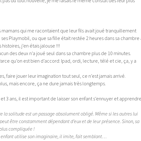
st pas du tout nouvelle, je me faisais le même constat dès leur plus
 mamans qui me racontaient que leur fils avait joué tranquillement
es Playmobil, ou que sa fille était restée 2 heures dans sa chambre 
histoires, j’en étais jalouse !!!
ucun des deux n’a joué seul dans sa chambre plus de 10 minutes.
arce qu’on est bien d’accord: Ipad, ordi, lecture, télé et cie, ça, y a
es, faire jouer leur imagination tout seul, ce n’est jamais arrivé.
 plus, mais encore, ça ne dure jamais très longtemps.
et 3 ans, il est important de laisser son enfant s’ennuyer et apprendr
e la solitude est un passage absolument obligé. Même si les autres lui
e peut être constamment dépendant d’eux et de leur présence. Sinon, sa
 plus compliquée !
 enfant utilise son imaginaire, il imite, fait semblant…