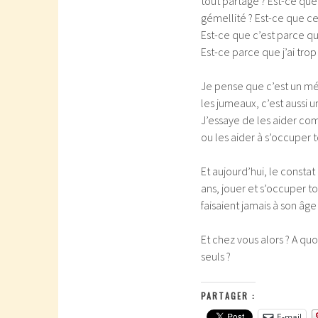
tout partagé ? Est-ce qu
gémellité ? Est-ce que ce
Est-ce que c’est parce q
Est-ce parce que j’ai trop
Je pense que c’est un mé
les jumeaux, c’est aussi 
J’essaye de les aider com
ou les aider à s’occuper t
Et aujourd’hui, le constat
ans, jouer et s’occuper to
faisaient jamais à son âge 
Et chez vous alors ? A qu
seuls ?
PARTAGER :
E-mail