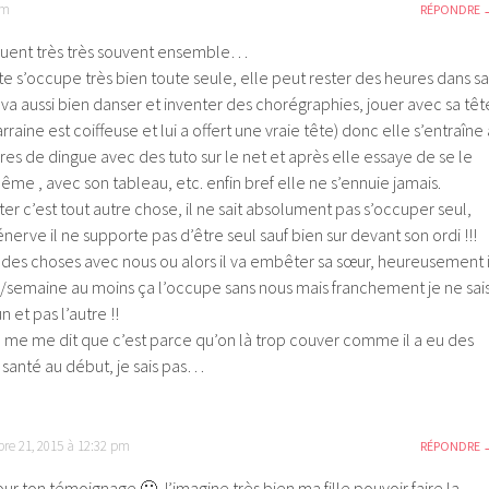
am
RÉPONDRE
 jouent très très souvent ensemble…
e s’occupe très bien toute seule, elle peut rester des heures dans sa
va aussi bien danser et inventer des chorégraphies, jouer avec sa têt
arraine est coiffeuse et lui a offert une vraie tête) donc elle s’entraîne 
ures de dingue avec des tuto sur le net et après elle essaye de se le
même , avec son tableau, etc. enfin bref elle ne s’ennuie jamais.
ter c’est tout autre chose, il ne sait absolument pas s’occuper seul,
énerve il ne supporte pas d’être seul sauf bien sur devant son ordi !!!
ait des choses avec nous ou alors il va embêter sa sœur, heureusement i
x/semaine au moins ça l’occupe sans nous mais franchement je ne sai
 et pas l’autre !!
me me dit que c’est parce qu’on là trop couver comme il a eu des
santé au début, je sais pas…
bre 21, 2015 à 12:32 pm
RÉPONDRE
ur ton témoignage 🙂 J’imagine très bien ma fille pouvoir faire la