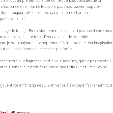
e c’est tout simplement une des conséquences possibles de la
 c’est parce que nous ne les avons pas assez souvent séparés ?
u’ils ont toujours été ensemble dans la même chambre ?
 joué avec eux ?
lange de tout ça. Bien évidemment, ce ne n’est pas pareil chez tous
une question de caractère, d’éducation et de fraternité…
me je peux aujourd’hui à apprendre à faire travailler leur imagination
out seul, mais j’avoue que ce n’est pas facile.
 est encore plus flagrant quand je vois Baby Boy, qui n’a pas encore 2
ut seul sans aucun problème, chose que Little Girl et Little Boy ne
!
oi jouent vos enfants/jumeaux ? Arrivent-il à s’occuper facilement tous
Imprimer