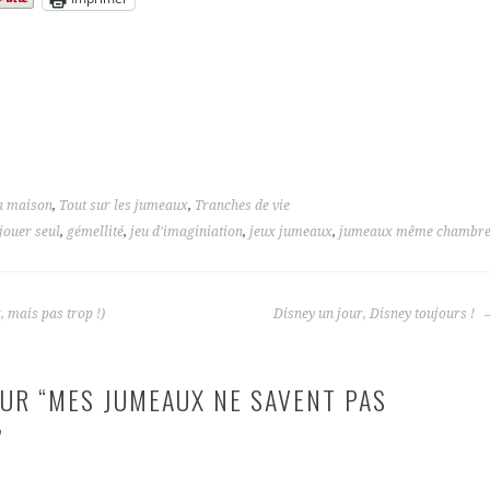
a maison
,
Tout sur les jumeaux
,
Tranches de vie
 jouer seul
,
gémellité
,
jeu d'imaginiation
,
jeux jumeaux
,
jumeaux même chambr
 mais pas trop !)
Disney un jour, Disney toujours !
UR “
MES JUMEAUX NE SAVENT PAS
”