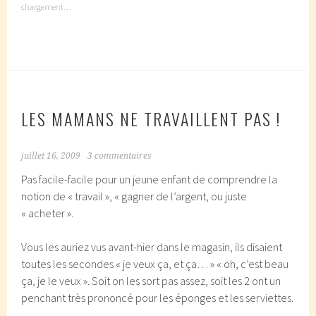
chargement…
LES MAMANS NE TRAVAILLENT PAS !
juillet 16, 2009
3 commentaires
Pas facile-facile pour un jeune enfant de comprendre la
notion de « travail », « gagner de l’argent, ou juste
« acheter ».
Vous les auriez vus avant-hier dans le magasin, ils disaient
toutes les secondes « je veux ça, et ça… » « oh, c’est beau
ça, je le veux ». Soit on les sort pas assez, soit les 2 ont un
penchant très prononcé pour les éponges et les serviettes.