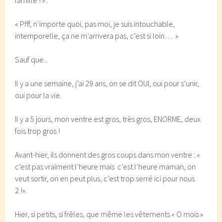
famille ! » .
« Pfff, n’importe quoi, pas moi, je suis intouchable,
intemporelle, ça ne m’arrivera pas, c’est si loin… »
Sauf que..
Il y a une semaine, j’ai 29 ans, on se dit OUI, oui pour s’unir,
oui pour la vie.
Il y a 5 jours, mon ventre est gros, très gros, ENORME, deux
fois trop gros !
Avant-hier, ils donnent des gros coups dans mon ventre : «
c’est pas vraiment l’heure mais c’est l’heure maman, on
veut sortir, on en peut plus, c’est trop serré ici pour nous
2 !».
Hier, si petits, si frêles, que même les vêtements « O mois »