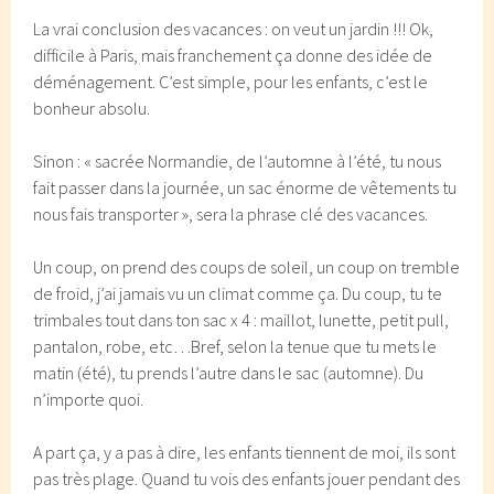
La vrai conclusion des vacances : on veut un jardin !!! Ok,
difficile à Paris, mais franchement ça donne des idée de
déménagement. C’est simple, pour les enfants, c’est le
bonheur absolu.
Sinon : « sacrée Normandie, de l’automne à l’été, tu nous
fait passer dans la journée, un sac énorme de vêtements tu
nous fais transporter », sera la phrase clé des vacances.
Un coup, on prend des coups de soleil, un coup on tremble
de froid, j’ai jamais vu un climat comme ça. Du coup, tu te
trimbales tout dans ton sac x 4 : maillot, lunette, petit pull,
pantalon, robe, etc…Bref, selon la tenue que tu mets le
matin (été), tu prends l’autre dans le sac (automne). Du
n’importe quoi.
A part ça, y a pas à dire, les enfants tiennent de moi, ils sont
pas très plage. Quand tu vois des enfants jouer pendant des