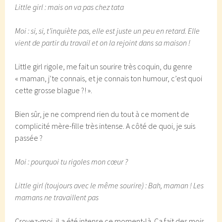
Little girl : mais on va pas chez tata
Moi : si, si, t’inquiète pas, elle est juste un peu en retard. Elle
vient de partir du travail et on la rejoint dans sa maison !
Little girl rigole, me fait un sourire très coquin, du genre
« maman, j’te connais, et je connais ton humour, c’est quoi
cette grosse blague ?! ».
Bien sûr, je ne comprend rien du tout à ce moment de
complicité mère-fille très intense. A côté de quoi, je suis
passée ?
Moi : pourquoi tu rigoles mon cœur ?
Little girl (toujours avec le même sourire) : Bah, maman ! Les
mamans ne travaillent pas
Croyez-moi, il a été intense ce moment-là. Ca fait des mois