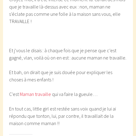
que je travaille là-dessus avec eux : non, maman ne
s’éclate pas comme une folle à la maison sans vous, elle
TRAVAILLE !
Et j’vous le disais : à chaque fois que je pense que c’est
gagné, vlan, voilà où on en est : aucune maman ne travaille.
Et bah, on dirait que je suis douée pour expliquer les
choses à mes enfants !
C’est
Maman travaille
qui va faire la gueule…
En tout cas, little girl est restée sans voix quand je lui ai
répondu que tonton, lui, par contre, il travaillait de la
maison comme maman !!