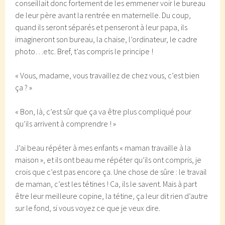
conseillait donc fortement de les emmener voir le bureau
de leur père avant la rentrée en maternelle. Du coup,
quand ils seront séparés et penseront à leur papa, ils
imagineront son bureau, la chaise, l’ordinateur, le cadre
photo…etc. Bref, t’as compris le principe !
« Vous, madame, vous travaillez de chez vous, c’est bien
ça ? »
« Bon, là, c’est sûr que ça va être plus compliqué pour
qu’ils arrivent à comprendre ! »
J’ai beau répéter à mes enfants « maman travaille à la
maison », et ils ont beau me répéter qu’ils ont compris, je
crois que c’est pas encore ça. Une chose de sûre : le travail
de maman, c’est les tétines ! Ca, ils le savent. Mais à part
être leur meilleure copine, la tétine, ça leur dit rien d’autre
sur le fond, si vous voyez ce que je veux dire.