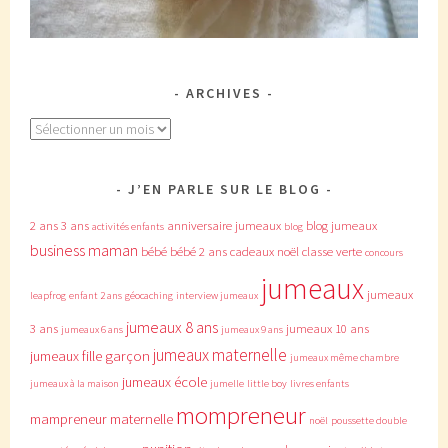
ARCHIVES
Archives
J’EN PARLE SUR LE BLOG
2 ans
3 ans
anniversaire jumeaux
blog jumeaux
activités enfants
blog
business maman
bébé
bébé 2 ans
cadeaux noël
classe verte
concours
jumeaux
jumeaux
leapfrog
enfant 2 ans
géocaching
interview jumeaux
jumeaux 8 ans
3 ans
jumeaux 10 ans
jumeaux 6 ans
jumeaux 9 ans
jumeaux maternelle
jumeaux fille garçon
jumeaux même chambre
jumeaux école
jumeaux à la maison
jumelle
little boy
livres enfants
mompreneur
mampreneur
maternelle
noël
poussette double