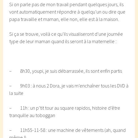
Si on parle pas de mon travail pendant quelques jours, ils
vont automatiquement répondre à quelqu’un ou dire que
papa travaille et maman, elle non, elle est à la maison.
Si ça se trouve, voilà ce qu’ils visualiseront d’une journée
type de leur maman quand ils seront à la maternelle :
– 8h30, youpi, je suis débarrassée, ils sont enfin partis
– 9h03 : à nous 2 Dora, je vais m’enchaîner tous les DVD à
la suite
– 11h : un p’tit tour au square rapidos, histoire d’être
tranquille au toboggan
– 11h55-11-58 : une machine de vêtements (ah, quand
même !)