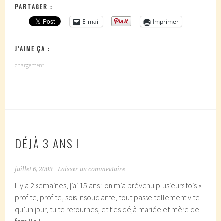
PARTAGER :
E-mail
Imprimer
J’AIME ÇA :
chargement…
DÉJÀ 3 ANS !
juillet 6, 2009
Laisser un commentaire
Il y a 2 semaines, j’ai 15 ans : on m’a prévenu plusieurs fois «
profite, profite, sois insouciante, tout passe tellement vite
qu’un jour, tu te retournes, et t’es déjà mariée et mère de