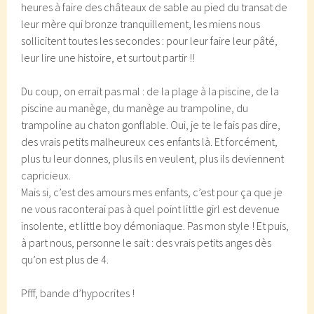
heures à faire des châteaux de sable au pied du transat de
leur mère qui bronze tranquillement, les miens nous
sollicitent toutes les secondes : pour leur faire leur pâté,
leur lire une histoire, et surtout partir !!
Du coup, on errait pas mal : de la plage à la piscine, de la
piscine au manège, du manège au trampoline, du
trampoline au chaton gonflable. Oui, je te le fais pas dire,
des vrais petits malheureux ces enfants là. Et forcément,
plus tu leur donnes, plus ils en veulent, plus ils deviennent
capricieux.
Mais si, c’est des amours mes enfants, c’est pour ça que je
ne vous raconterai pas à quel point little girl est devenue
insolente, et little boy démoniaque. Pas mon style ! Et puis,
à part nous, personne le sait : des vrais petits anges dès
qu’on est plus de 4.
Pfff, bande d’hypocrites !