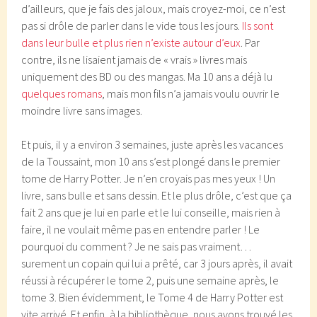
d’ailleurs, que je fais des jaloux, mais croyez-moi, ce n’est
pas si drôle de parler dans le vide tous les jours.
Ils sont
dans leur bulle et plus rien n’existe autour d’eux
. Par
contre, ils ne lisaient jamais de « vrais » livres mais
uniquement des BD ou des mangas. Ma 10 ans a déjà lu
quelques romans
, mais mon fils n’a jamais voulu ouvrir le
moindre livre sans images.
Et puis, il y a environ 3 semaines, juste après les vacances
de la Toussaint, mon 10 ans s’est plongé dans le premier
tome de Harry Potter. Je n’en croyais pas mes yeux ! Un
livre, sans bulle et sans dessin. Et le plus drôle, c’est que ça
fait 2 ans que je lui en parle et le lui conseille, mais rien à
faire, il ne voulait même pas en entendre parler ! Le
pourquoi du comment ? Je ne sais pas vraiment…
surement un copain qui lui a prêté, car 3 jours après, il avait
réussi à récupérer le tome 2, puis une semaine après, le
tome 3. Bien évidemment, le Tome 4 de Harry Potter est
vite arrivé. Et enfin, à la bibliothèque, nous avons trouvé les