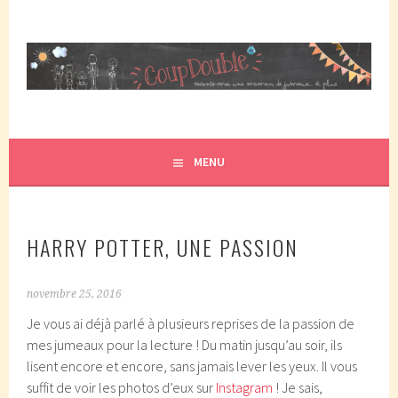
Aller
au
contenu
principal
COUPDOUBLE, UN BLOG D'UNE MAMAN DE JUMEAUX, CRÉÉ
COUP DOUBLE
EN 2007 ET ÉLU DANS LE TOP 5 DES BLOGS DE MAMAN
PAR ELLE/WIKIO. UN COUP DOUBLE ÇA DONNE DES
MENU
JUMEAUX, ÇA NOUS TOMBE DESSUS ET CA NOUS
PROPULSE SUPER MAMAN! CA DONNE DEUX FOIS PLUS DE
TRACAS, MAIS AUSSI DEUX FOIS PLUS D'AMOUR.
HARRY POTTER, UNE PASSION
novembre 25, 2016
Je vous ai déjà parlé à plusieurs reprises de la passion de
mes jumeaux pour la lecture ! Du matin jusqu’au soir, ils
lisent encore et encore, sans jamais lever les yeux. Il vous
suffit de voir les photos d’eux sur
Instagram
! Je sais,