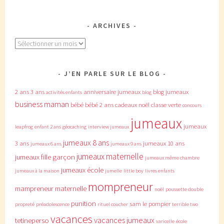
ARCHIVES
Archives
J’EN PARLE SUR LE BLOG
2 ans
3 ans
anniversaire jumeaux
blog jumeaux
activités enfants
blog
business maman
bébé
bébé 2 ans
cadeaux noël
classe verte
concours
jumeaux
jumeaux
leapfrog
enfant 2 ans
géocaching
interview jumeaux
jumeaux 8 ans
3 ans
jumeaux 10 ans
jumeaux 6 ans
jumeaux 9 ans
jumeaux maternelle
jumeaux fille garçon
jumeaux même chambre
jumeaux école
jumeaux à la maison
jumelle
little boy
livres enfants
mompreneur
mampreneur
maternelle
noël
poussette double
punition
sam le pompier
propreté
préadolescence
rituel coucher
terrible two
vacances
vacances jumeaux
tetineperso
varicelle
école