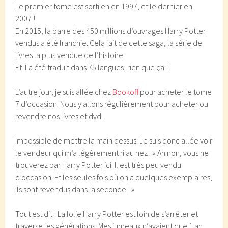
Le premier tome est sorti en en 1997, et le dernier en
2007 !
En 2015, la barre des 450 millions d’ouvrages Harry Potter
vendus a été franchie. Cela fait de cette saga, la série de
livres la plus vendue de l’histoire.
Et il a été traduit dans 75 langues, rien que ça !
L’autre jour, je suis allée chez
Bookoff
pour acheter le tome
7 d’occasion. Nous y allons régulièrement pour acheter ou
revendre nos livres et dvd.
Impossible de mettre la main dessus. Je suis donc allée voir
le vendeur qui m’a légèrement ri au nez : « Ah non, vous ne
trouverez par Harry Potter ici. Il est très peu vendu
d’occasion. Et les seules fois où on a quelques exemplaires,
ils sont revendus dans la seconde ! »
Tout est dit ! La folie Harry Potter est loin de s’arrêter et
traverse les générations. Mes jumeaux n’avaient que 1 an