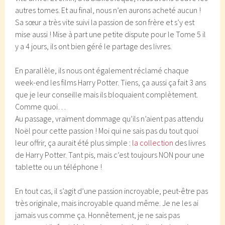
autres tomes. Et au final, nous n’en aurons acheté aucun !
Sa sœur a très vite suivi la passion de son frère et s’y est
mise aussi ! Mise à part une petite dispute pour le Tome 5 il
y a 4 jours, ils ont bien géré le partage des livres.
En parallèle, ils nous ont également réclamé chaque
week-end les films Harry Potter. Tiens, ça aussi ça fait 3 ans
que je leur conseille mais ils bloquaient complètement.
Comme quoi…
Au passage, vraiment dommage qu’ils n’aient pas attendu
Noël pour cette passion ! Moi qui ne sais pas du tout quoi
leur offrir, ça aurait été plus simple :
la collection
des livres
de Harry Potter. Tant pis, mais c’est toujours NON pour une
tablette ou un téléphone !
En tout cas, il s’agit d’une passion incroyable, peut-être pas
très originale, mais incroyable quand même. Je ne les ai
jamais vus comme ça. Honnêtement, je ne sais pas