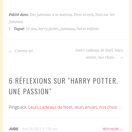
Publié dans:
Des jumeaux à la maison
,
Tests et avis
,
Tout sur les
jumeaux
|
Tagué:
10 ans
,
harry potter
,
jumeaux
,
livres enfants
NAVIGATION
Leurs cadeaux de Noël, leurs
Comme toi…
DES
envies, nos choix…
ARTICLES
6 RÉFLEXIONS SUR “
HARRY POTTER,
UNE PASSION
”
Pingback:
Leurs cadeaux de Noël, leurs envies, nos choix…
JUDE
mai 19, 2017 à 7:38 am
RÉPONDRE