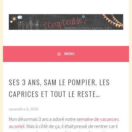
Aller
au
contenu
principal
COUPDOUBLE, UN BLOG D'UNE MAMAN DE JUMEAUX, CRÉÉ
COUP DOUBLE
EN 2007 ET ÉLU DANS LE TOP 5 DES BLOGS DE MAMAN
PAR ELLE/WIKIO. UN COUP DOUBLE ÇA DONNE DES
MENU
JUMEAUX, ÇA NOUS TOMBE DESSUS ET CA NOUS
PROPULSE SUPER MAMAN! CA DONNE DEUX FOIS PLUS DE
TRACAS, MAIS AUSSI DEUX FOIS PLUS D'AMOUR.
SES 3 ANS, SAM LE POMPIER, LES
CAPRICES ET TOUT LE RESTE…
novembre 8, 2016
Mon désormais 3 ans a adoré notre
semaine de vacances
au soleil
. Mais à côté de ça, il était pressé de rentrer car il