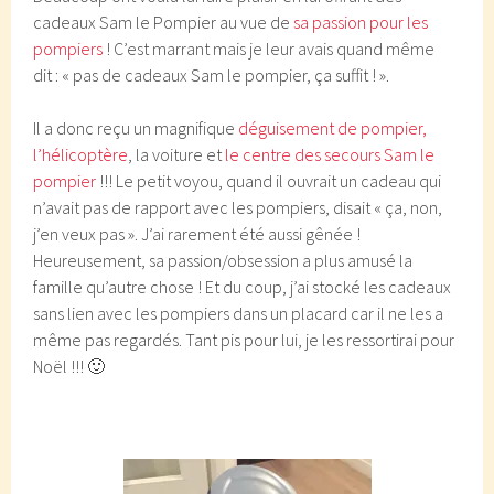
cadeaux Sam le Pompier au vue de
sa passion pour les
pompiers
! C’est marrant mais je leur avais quand même
dit : « pas de cadeaux Sam le pompier, ça suffit ! ».
Il a donc reçu un magnifique
déguisement de pompier,
l’hélicoptère
, la voiture et
le centre des secours Sam le
pompier
!!! Le petit voyou, quand il ouvrait un cadeau qui
n’avait pas de rapport avec les pompiers, disait « ça, non,
j’en veux pas ». J’ai rarement été aussi gênée !
Heureusement, sa passion/obsession a plus amusé la
famille qu’autre chose ! Et du coup, j’ai stocké les cadeaux
sans lien avec les pompiers dans un placard car il ne les a
même pas regardés. Tant pis pour lui, je les ressortirai pour
Noël !!! 🙂