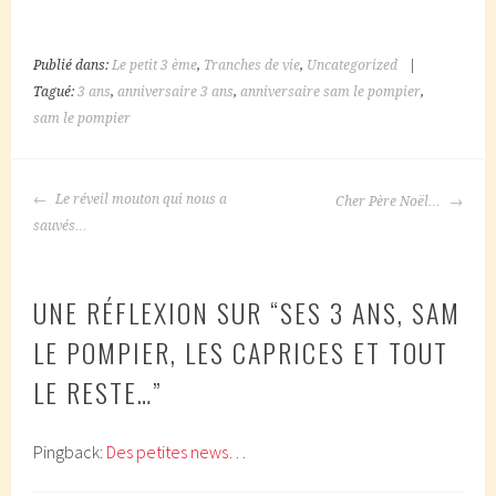
Publié dans:
Le petit 3 ème
,
Tranches de vie
,
Uncategorized
|
Tagué:
3 ans
,
anniversaire 3 ans
,
anniversaire sam le pompier
,
sam le pompier
NAVIGATION
Le réveil mouton qui nous a
Cher Père Noël…
DES
sauvés…
ARTICLES
UNE RÉFLEXION SUR “
SES 3 ANS, SAM
LE POMPIER, LES CAPRICES ET TOUT
LE RESTE…
”
Pingback:
Des petites news…