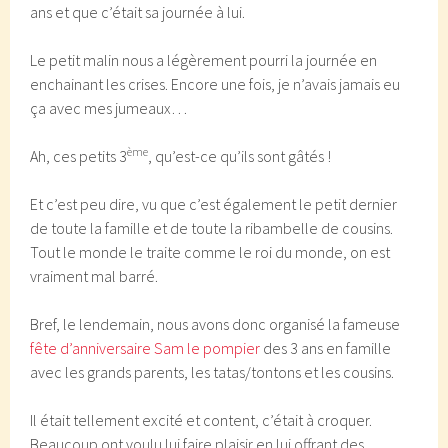
ans et que c’était sa journée à lui.
Le petit malin nous a légèrement pourri la journée en
enchainant les crises. Encore une fois, je n’avais jamais eu
ça avec mes jumeaux…
ème
Ah, ces petits 3
, qu’est-ce qu’ils sont gâtés !
Et c’est peu dire, vu que c’est également le petit dernier
de toute la famille et de toute la ribambelle de cousins.
Tout le monde le traite comme le roi du monde, on est
vraiment mal barré.
Bref, le lendemain, nous avons donc organisé la fameuse
fête d’anniversaire Sam le pompier
des 3 ans en famille
avec les grands parents, les tatas/tontons et les cousins.
Il était tellement excité et content, c’était à croquer.
Beaucoup ont voulu lui faire plaisir en lui offrant des