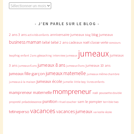
Archives
J’EN PARLE SUR LE BLOG
2 ans
3 ans
anniversaire jumeaux
blog jumeaux
activités enfants
blog
business maman
bébé
bébé 2 ans
cadeaux noël
classe verte
concours
jumeaux
jumeaux
leapfrog
enfant 2 ans
géocaching
interview jumeaux
jumeaux 8 ans
3 ans
jumeaux 10 ans
jumeaux 6 ans
jumeaux 9 ans
jumeaux maternelle
jumeaux fille garçon
jumeaux même chambre
jumeaux école
jumeaux à la maison
jumelle
little boy
livres enfants
mompreneur
mampreneur
maternelle
noël
poussette double
punition
sam le pompier
propreté
préadolescence
rituel coucher
terrible two
vacances
vacances jumeaux
tetineperso
varicelle
école