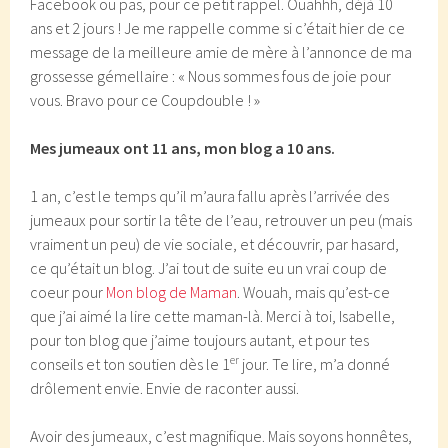
Facebook ou pas, pour ce petit rappel. Ouahhh, déjà 10
ans et 2 jours ! Je me rappelle comme si c’était hier de ce
message de la meilleure amie de mère à l’annonce de ma
grossesse gémellaire : « Nous sommes fous de joie pour
vous. Bravo pour ce Coupdouble ! »
Mes jumeaux ont 11 ans, mon blog a 10 ans.
1 an, c’est le temps qu’il m’aura fallu après l’arrivée des
jumeaux pour sortir la tête de l’eau, retrouver un peu (mais
vraiment un peu) de vie sociale, et découvrir, par hasard,
ce qu’était un blog. J’ai tout de suite eu un vrai coup de
coeur pour
Mon blog de Maman
. Wouah, mais qu’est-ce
que j’ai aimé la lire cette maman-là. Merci à toi, Isabelle,
pour ton blog que j’aime toujours autant, et pour tes
er
conseils et ton soutien dès le 1
jour. Te lire, m’a donné
drôlement envie. Envie de raconter aussi.
Avoir des jumeaux, c’est magnifique. Mais soyons honnêtes,