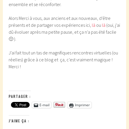
ensemble et se réconforter.
Alors Merci à vous, aux anciens et aux nouveaux, d’être
présents et de partager vos expériences ici,
là
ou
là
(oui, j’ai
dû évoluer après ma petite pause, et ça n’a pas été facile
🙂 ).
J’ai fait tout un tas de magnifiques rencontres virtuelles (ou
réelles) grâce à ce blog et ça, c’est vraiment magique !
Merci !
PARTAGER :
E-mail
Imprimer
J’AIME ÇA :