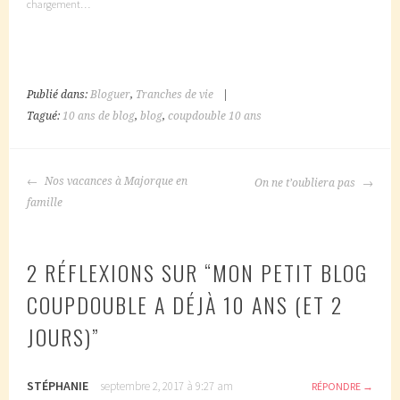
chargement…
Publié dans:
Bloguer
,
Tranches de vie
|
Tagué:
10 ans de blog
,
blog
,
coupdouble 10 ans
NAVIGATION
Nos vacances à Majorque en
On ne t’oubliera pas
DES
famille
ARTICLES
2 RÉFLEXIONS SUR “
MON PETIT BLOG
COUPDOUBLE A DÉJÀ 10 ANS (ET 2
JOURS)
”
STÉPHANIE
septembre 2, 2017 à 9:27 am
RÉPONDRE