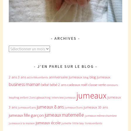
ARCHIVES
Archives
J’EN PARLE SUR LE BLOG
2 ans
3 ans
anniversaire jumeaux
blog jumeaux
activités enfants
blog
business maman
bébé
bébé 2 ans
cadeaux noël
classe verte
concours
jumeaux
jumeaux
leapfrog
enfant 2 ans
géocaching
interview jumeaux
jumeaux 8 ans
3 ans
jumeaux 10 ans
jumeaux 6 ans
jumeaux 9 ans
jumeaux maternelle
jumeaux fille garçon
jumeaux même chambre
jumeaux école
jumeaux à la maison
jumelle
little boy
livres enfants