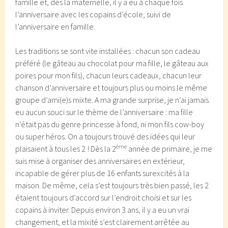
famille et, dès la maternelle, il y a eu à chaque fois
l’anniversaire avec les copains d’école, suivi de
l’anniversaire en famille.
Les traditions se sont vite installées : chacun son cadeau
préféré (le gâteau au chocolat pour ma fille, le gâteau aux
poires pour mon fils), chacun leurs cadeaux, chacun leur
chanson d’anniversaire et toujours plus ou moins le même
groupe d’ami(e)s mixte. A ma grande surprise, je n’ai jamais
eu aucun souci sur le thème de l’anniversaire : ma fille
n’était pas du genre princesse à fond, ni mon fils cow-boy
ou super héros. On a toujours trouvé des idées qui leur
ème
plaisaient à tous les 2 ! Dès la 2
année de primaire, je me
suis mise à organiser des anniversaires en extérieur,
incapable de gérer plus de 16 enfants surexcités à la
maison. De même, cela s’est toujours très bien passé, les 2
étaient toujours d’accord sur l’endroit choisi et sur les
copains à inviter. Depuis environ 3 ans, il y a eu un vrai
changement, et la mixité s’est clairement arrêtée au