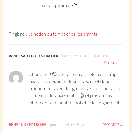
soirée pyjama ! 🙂
Pingback:
La notion du temps chez les enfants
VANESSA TITAUD SABATIER
novembre 10, 2017 à 1:46 pm
RÉPONDRE
Chouette !! 😉 petite je passais plein de temps
avec mes cousins et leurs copains et donc
uniquement avec des garçons et comme ta fille
ca ne me dérangeait plus 😉 et puis y a pas
photo entre le bubble foot et le laser game lol
RENATE DE PATISSEA
juin 14, 2024 à 3:49 pm
RÉPONDRE