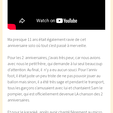
Ma presque 11 ans était également ravie de cet
anniversaire solo où tout s’est passé à merveille.
Pour les 2 anniversaires, j’avais très peur, car nous avions
avec nous le petit frère, qui demande à lui seul beaucoup
d’attention. Au final, il n’y a eu aucun souci. Pour l’anniv
foot, il était juste un peu triste de ne pas pouvoir jouer au
ballon mais sinon, il a été très sage et pendant le transport,
tous les garçons s’amusaient avec lui et chantaient Sam le
pompier, qui est officiellement devenue LA chanson des 2
anniversaires.
Et pour le karaoké, après avoir chanté fièrement au micro