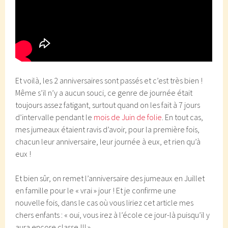
Et voilà, les 2 anniversaires sont passés et c’est très bien !
Même s’il n’y a aucun souci, ce genre de journée était
toujours assez fatigant, surtout quand on les fait à 7 jours
d’intervalle pendant le
mois de Juin de folie
. En tout cas,
mes jumeaux étaient ravis d’avoir, pour la première fois,
chacun leur anniversaire, leur journée à eux, et rien qu’à
eux !
Et bien sûr, on remet l’anniversaire des jumeaux en Juillet
en famille pour le « vrai » jour ! Et je confirme une
nouvelle fois, dans le cas où vous liriez cet article mes
chers enfants : « oui, vous irez à l’école ce jour-là puisqu’il y
aura encore classe !!! »