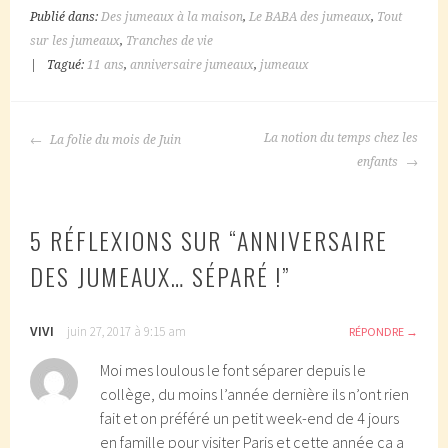
Publié dans:
Des jumeaux à la maison
,
Le BABA des jumeaux
,
Tout
sur les jumeaux
,
Tranches de vie
|
Tagué:
11 ans
,
anniversaire jumeaux
,
jumeaux
NAVIGATION
La notion du temps chez les
La folie du mois de Juin
DES
enfants
ARTICLES
5 RÉFLEXIONS SUR “
ANNIVERSAIRE
DES JUMEAUX… SÉPARÉ !
”
VIVI
juin 27, 2017 à 9:15 am
RÉPONDRE
Moi mes loulous le font séparer depuis le
collège, du moins l’année dernière ils n’ont rien
fait et on préféré un petit week-end de 4 jours
en famille pour visiter Paris et cette année ca a