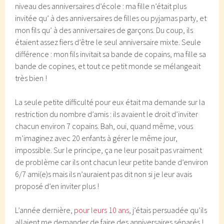
niveau des anniversaires d’école : ma fille n’était plus
invitée qu’ à des anniversaires de filles ou pyjamas party, et
mon fils qu’ à des anniversaires de garçons. Du coup, ils
étaient assez fiers d’être le seul anniversaire mixte. Seule
différence : mon fils invitait sa bande de copains, ma fille sa
bande de copines, et tout ce petit monde se mélangeait
très bien !
La seule petite difficulté pour eux était ma demande sur la
restriction du nombre d’amis : ils avaient le droit d’inviter
chacun environ 7 copains. Bah, oui, quand même, vous
m’imaginez avec 20 enfants à gérer le même jour,
impossible. Sur le principe, ça ne leur posait pas vraiment
de problème car ils ont chacun leur petite bande d’environ
6/7 ami(e)s mais ils n’auraient pas dit non si je leur avais
proposé d’en inviter plus !
L’année dernière,
pour leurs 10 ans
, j’étais persuadée qu’ils
allaient me demander de faire des anniversaires séparés !