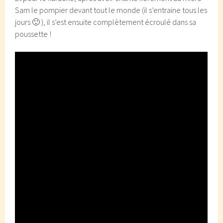
Sam le pompier devant tout le monde (il s’entraine tous les
jours 🙂 ), il s’est ensuite complètement écroulé dans sa
poussette !