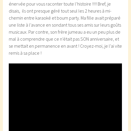
énervée pour vous raconter toute l’histoire !!!! Bref, je
disais, ils ont presque géré tout seul les 2 heures à mi-
chemin entre karaoké et boum party. Ma fille avait préparé
une liste à l’avance en sondant tous ses amis sur leurs goûts
musicaux. Par contre, son frère jumeau a eu un peu plus de
mal à comprendre que ce n’était pas SON anniversaire, et
se mettait en permanence en avant ! Croyez-moi, je l’ai vite
remis à sa place !