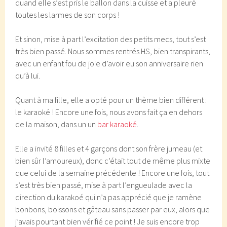
quand elle s’est pris le ballon dans la cuisse et a pleuré
toutes les larmes de son corps !
Et sinon, mise à part l’excitation des petits mecs, tout s’est
très bien passé. Nous sommes rentrés HS, bien transpirants,
avec un enfant fou de joie d’avoir eu son anniversaire rien
qu’à lui.
Quant à ma fille, elle a opté pour un thème bien différent :
le karaoké ! Encore une fois, nous avons fait ça en dehors
de la maison, dans un un
bar karaoké
.
Elle a invité 8 filles et 4 garçons dont son frère jumeau (et
bien sûr l’amoureux), donc c’était tout de même plus mixte
que celui de la semaine précédente ! Encore une fois, tout
s’est très bien passé, mise à part l’engueulade avec la
direction du karakoé qui n’a pas apprécié que je ramène
bonbons, boissons et gâteau sans passer par eux, alors que
j’avais pourtant bien vérifié ce point ! Je suis encore trop