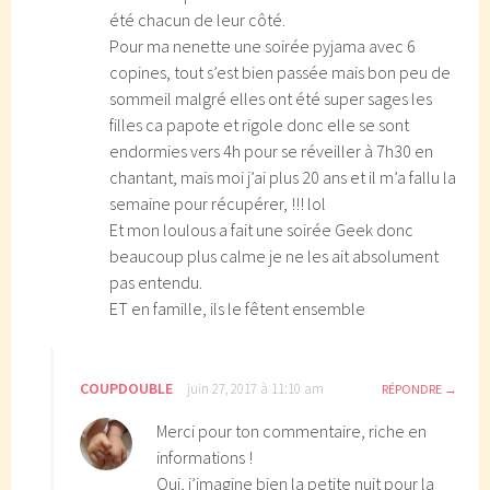
été chacun de leur côté.
Pour ma nenette une soirée pyjama avec 6
copines, tout s’est bien passée mais bon peu de
sommeil malgré elles ont été super sages les
filles ca papote et rigole donc elle se sont
endormies vers 4h pour se réveiller à 7h30 en
chantant, mais moi j’ai plus 20 ans et il m’a fallu la
semaine pour récupérer, !!! lol
Et mon loulous a fait une soirée Geek donc
beaucoup plus calme je ne les ait absolument
pas entendu.
ET en famille, ils le fêtent ensemble
COUPDOUBLE
juin 27, 2017 à 11:10 am
RÉPONDRE
Merci pour ton commentaire, riche en
informations !
Oui, j’imagine bien la petite nuit pour la