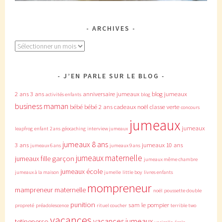
ARCHIVES
Archives
J’EN PARLE SUR LE BLOG
2 ans
3 ans
anniversaire jumeaux
blog jumeaux
activités enfants
blog
business maman
bébé
bébé 2 ans
cadeaux noël
classe verte
concours
jumeaux
jumeaux
leapfrog
enfant 2 ans
géocaching
interview jumeaux
jumeaux 8 ans
3 ans
jumeaux 10 ans
jumeaux 6 ans
jumeaux 9 ans
jumeaux maternelle
jumeaux fille garçon
jumeaux même chambre
jumeaux école
jumeaux à la maison
jumelle
little boy
livres enfants
mompreneur
mampreneur
maternelle
noël
poussette double
punition
sam le pompier
propreté
préadolescence
rituel coucher
terrible two
vacances
vacances jumeaux
tetineperso