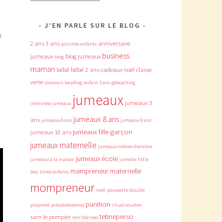
J’EN PARLE SUR LE BLOG
x
2 ans
3 ans
anniversaire
activités enfants
business
jumeaux
blog jumeaux
blog
maman
bébé
bébé 2 ans
cadeaux noël
classe
verte
concours leapfrog
enfant 2 ans
géocaching
jumeaux
jumeaux 3
interview jumeaux
jumeaux 8 ans
ans
jumeaux 6 ans
jumeaux 9 ans
jumeaux fille garçon
jumeaux 10 ans
jumeaux maternelle
jumeaux même chambre
jumeaux école
jumeaux à la maison
jumelle
little
mampreneur
maternelle
boy
livres enfants
mompreneur
noël
poussette double
punition
propreté
préadolescence
rituel coucher
tetineperso
sam le pompier
terrible two