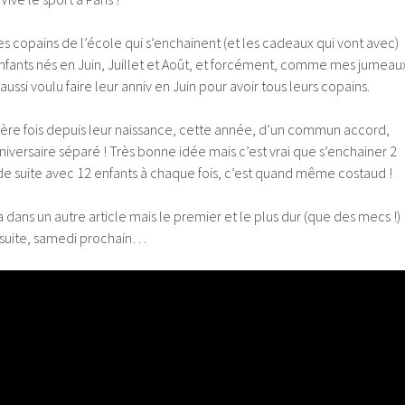
 des copains de l’école qui s’enchainent (et les cadeaux qui vont avec)
enfants nés en Juin, Juillet et Août, et forcément, comme mes jumeau
t aussi voulu faire leur anniv en Juin pour avoir tous leurs copains.
mière fois depuis leur naissance, cette année, d’un commun accord,
iversaire séparé ! Très bonne idée mais c’est vrai que s’enchainer 2
de suite avec 12 enfants à chaque fois, c’est quand même costaud !
 dans un autre article mais le premier et le plus dur (que des mecs !)
a suite, samedi prochain…