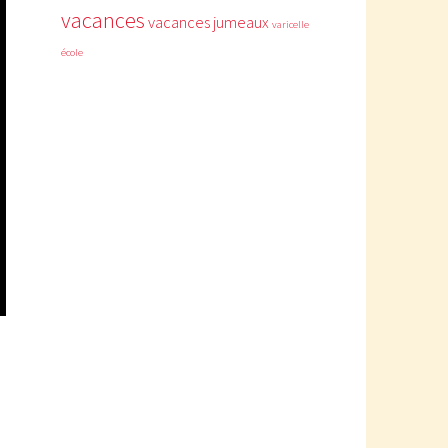
vacances
vacances jumeaux
varicelle
école