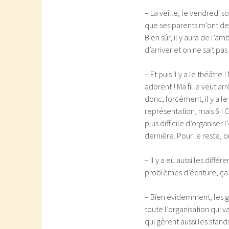
– La veille, le vendredi so
que ses parents m’ont dem
Bien sûr, il y aura de l’a
d’arriver et on ne sait 
– Et puis il y a le théâtr
adorent ! Ma fille veut a
donc, forcément, il y a l
représentation, mais 6 ! C
plus difficile d’organise
dernière. Pour le reste, o
– Il y a eu aussi les diff
problèmes d’écriture, ça
– Bien évidemment, les gr
toute l’organisation qui 
qui gèrent aussi les sta