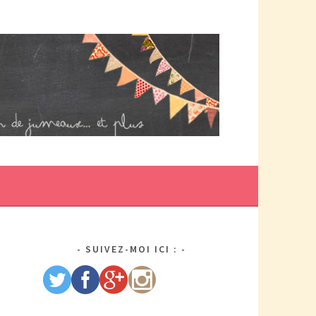
DE MAMAN PAR ELLE/WIKIO. UN COUP DOUBLE ÇA DONNE DES
US DE TRACAS, MAIS AUSSI DEUX FOIS PLUS D'AMOUR.
SUIVEZ-MOI ICI :