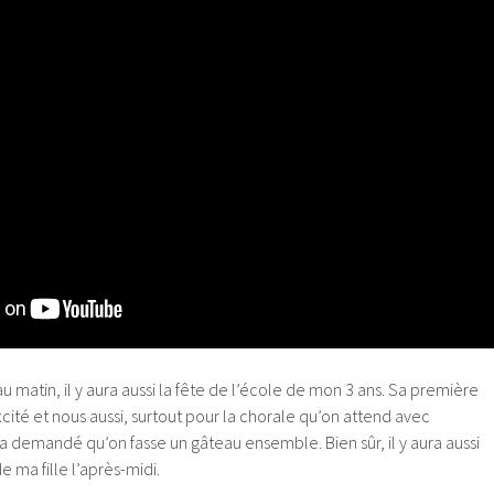
 matin, il y aura aussi la fête de l’école de mon 3 ans. Sa première
excité et nous aussi, surtout pour la chorale qu’on attend avec
m’a demandé qu’on fasse un gâteau ensemble. Bien sûr, il y aura aussi
e ma fille l’après-midi.