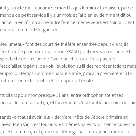
ir, il y aura le meilleur ami de mon fils qui dormira à la maison, parce
andé ce petit service il y a un mois et j’ai bien évidemment dit oui.
mbiance ! Bien sûr, on a une autre fête ce même vendredi soir qui vient
pas encore comment s’organiser…
e ! Mes jumeaux font des cours de théâtre ensemble depuis 4 ans, ils
rrêter l’année prochaine mais mon GRAND petit mec va continuer. Et
e spectacle de fin d’année. Sauf que chez eux, c’est pas une
’est d’ailleurs génial de voir l’évolution au fil des représentations mais
r l’emploi du temps. Comme chaque année, j’irai à la première et à la
n alterne entre la famille et les copains d’école.
érents bilans pour mon presque 11 ans, entre orthophoniste et ses
 prend du temps tout ça, et forcément, c’est tombé au moins de Juin
ands vont aussi avoir leur « dernière » fête de l’école primaire et
va avec. Bien sûr, c’est toujours les mêmes parents qui s’en occupent e
nds, c’est comme ça et ça ne me dérange pas, mais quand même ce