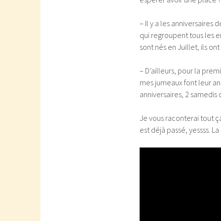
– Il y a les anniversaires
qui regroupent tous les 
sont nés en Juillet, ils on
– D’ailleurs, pour la pre
mes jumeaux font leur ann
anniversaires, 2 samedis 
Je vous raconterai tout ça
est déjà passé, yessss. L