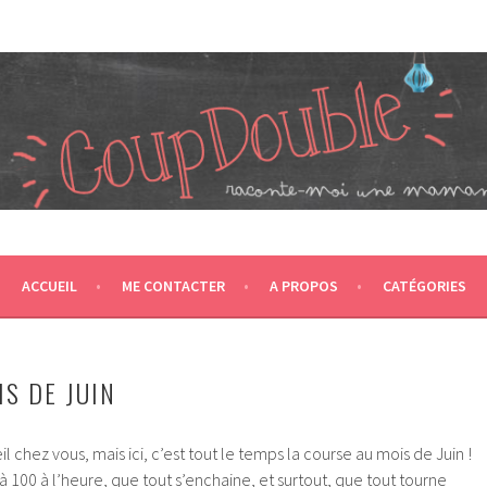
JUMEAUX, CRÉÉ EN 2007 ET ÉLU DANS LE TOP 5 DES BLOGS 
T CA NOUS PROPULSE SUPER MAMAN! CA DONNE DEUX FOIS PL
ACCUEIL
ME CONTACTER
A PROPOS
CATÉGORIES
IS DE JUIN
eil chez vous, mais ici, c’est tout le temps la course au mois de Juin !
t à 100 à l’heure, que tout s’enchaine, et surtout, que tout tourne