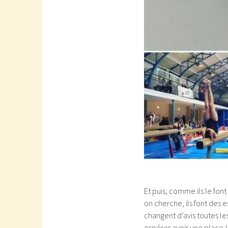
Et puis, comme ils le fon
on cherche, ils font des e
changent d’avis toutes les
espérer avoir une place ! V