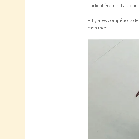
particulièrement autour d
– Il y a les compétions d
mon mec.