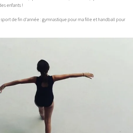
es enfants !
e sport de fin d’année : gymnastique pour ma fille et handball pour