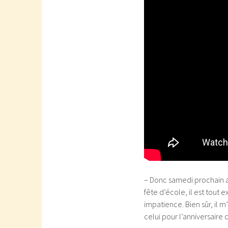
– Donc samedi prochain au
fête d’école, il est tout 
impatience. Bien sûr, il 
celui pour l’anniversaire d