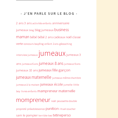
J’EN PARLE SUR LE BLOG
2 ans
3 ans
anniversaire
activités enfants
business
jumeaux
blog jumeaux
blog
maman
bébé
bébé 2 ans
cadeaux noël
classe
verte
concours leapfrog
enfant 2 ans
géocaching
jumeaux
jumeaux 3
interview jumeaux
jumeaux 8 ans
ans
jumeaux 6 ans
jumeaux 9 ans
jumeaux fille garçon
jumeaux 10 ans
jumeaux maternelle
jumeaux même chambre
jumeaux école
jumeaux à la maison
jumelle
little
mampreneur
maternelle
boy
livres enfants
mompreneur
noël
poussette double
punition
propreté
préadolescence
rituel coucher
tetineperso
sam le pompier
terrible two