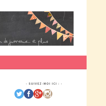
DE MAMAN PAR ELLE/WIKIO. UN COUP DOUBLE ÇA DONNE DES
US DE TRACAS, MAIS AUSSI DEUX FOIS PLUS D'AMOUR.
SUIVEZ-MOI ICI :