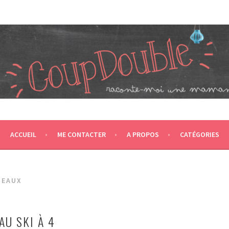
JUMEAUX, CRÉÉ EN 2007 ET ÉLU DANS LE TOP 5 DES BLOGS 
T CA NOUS PROPULSE SUPER MAMAN! CA DONNE DEUX FOIS PL
ACCUEIL
ME CONTACTER
A PROPOS
CATÉGORIES
MEAUX
AU SKI À 4