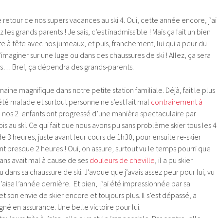
retour de nos supers vacances au ski 4. Oui, cette année encore, j’ai
z les grands parents ! Je sais, c’est inadmissible ! Mais ça fait un bien
te à tête avec nos jumeaux, et puis, franchement, lui qui a peur du
imaginer sur une luge ou dans des chaussures de ski ! Allez, ça sera
ns… Bref, ça dépendra des grands-parents.
ine magnifique dans notre petite station familiale. Déjà, fait le plus
té malade et surtout personne ne s’est fait mal
contrairement à
e, nos 2 enfants ont progressé d’une manière spectaculaire par
is au ski. Ce qui fait que nous avons pu sans problème skier tous les 4
e 3 heures, juste avant leur cours de 1h30, pour ensuite re-skier
presque 2 heures ! Oui, on assure, surtout vu le temps pourri que
 ans avait mal à cause de ses
douleurs de cheville
, il a pu skier
 dans sa chaussure de ski. J’avoue que j’avais assez peur pour lui, vu
 l’aise l’année dernière. Et bien, j’ai été impressionnée par sa
et son envie de skier encore et toujours plus. Il s’est dépassé, a
gné en assurance. Une belle victoire pour lui.