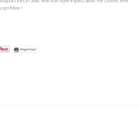
oujours très à l’aise, elle a un style impeccable. Par contre, elle
à son frère !
Imprimer