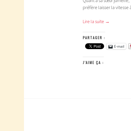
Quant à sa sœur jumelle, t
préfère laisser la vitesse 
Lire la suite
→
PARTAGER :
E-mail
J’AIME ÇA :