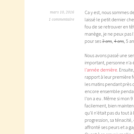
Ca y est, nous sommes de 
mars 10, 2016
laissé le petit dernier che
1 commentaire
fou de se retrouver en tê
manège, je ne peux pas l’
pour ses
3 ans
,
4 ans
, 5 a
Nous avons passé une sema
important, personne n’a é
l’année dernière
. Ensuit
rapport à leur première fo
les matins pendant près d
encore ensemble pendant 
l’on a eu . Même si mon 9
facilement, bien maintenu
qu’il n’était pas du tout à
progression, sa ténacité, 
affronté ses peurs et a ga