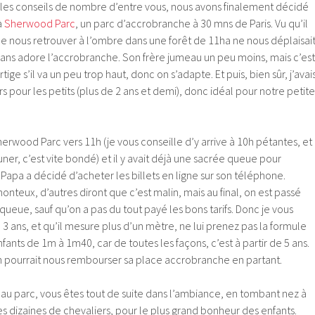
 les conseils de nombre d’entre vous, nous avons finalement décidé
à
Sherwood Parc
, un parc d’accrobranche à 30 mns de Paris. Vu qu’il
e de nous retrouver à l’ombre dans une forêt de 11ha ne nous déplaisai
 ans adore l’accrobranche. Son frère jumeau un peu moins, mais c’est
rtige s’il va un peu trop haut, donc on s’adapte. Et puis, bien sûr, j’avai
urs pour les petits (plus de 2 ans et demi), donc idéal pour notre petite
rwood Parc vers 11h (je vous conseille d’y arrive à 10h pétantes, et
uner, c’est vite bondé) et il y avait déjà une sacrée queue pour
 Papa a décidé d’acheter les billets en ligne sur son téléphone.
honteux, d’autres diront que c’est malin, mais au final, on est passé
queue, sauf qu’on a pas du tout payé les bons tarifs. Donc je vous
a 3 ans, et qu’il mesure plus d’un mètre, ne lui prenez pas la formule
ants de 1m à 1m40, car de toutes les façons, c’est à partir de 5 ans.
on pourrait nous rembourser sa place accrobranche en partant.
nt au parc, vous êtes tout de suite dans l’ambiance, en tombant nez à
s dizaines de chevaliers, pour le plus grand bonheur des enfants.