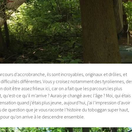
rcours d’accrobranche, ils sont incroyables, originaux et drôles, et
difficultés différentes. Vous y croisez notamment des tyroliennes, de
n doit être assez frileux ici, car on a fait que les parcours les plus
, qu’est-ce qu’il m’arrive ? Aurais-je changé avec l’âge ? Moi, qui étais
ensation quand j’étais plus jeune, aujourd’hui, j’ai l’impression d’avoir
rs de question que je vous raconte l’histoire du toboggan super haut,
 pour qu’on arrive à le descendre ensemble.