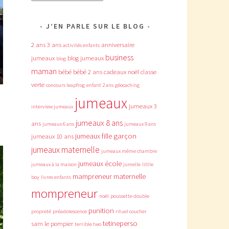
J’EN PARLE SUR LE BLOG
2 ans
3 ans
anniversaire
activités enfants
business
jumeaux
blog jumeaux
blog
maman
bébé
bébé 2 ans
cadeaux noël
classe
verte
concours leapfrog
enfant 2 ans
géocaching
jumeaux
jumeaux 3
interview jumeaux
jumeaux 8 ans
ans
jumeaux 6 ans
jumeaux 9 ans
jumeaux fille garçon
jumeaux 10 ans
jumeaux maternelle
jumeaux même chambre
jumeaux école
jumeaux à la maison
jumelle
little
mampreneur
maternelle
boy
livres enfants
mompreneur
noël
poussette double
punition
propreté
préadolescence
rituel coucher
tetineperso
sam le pompier
terrible two