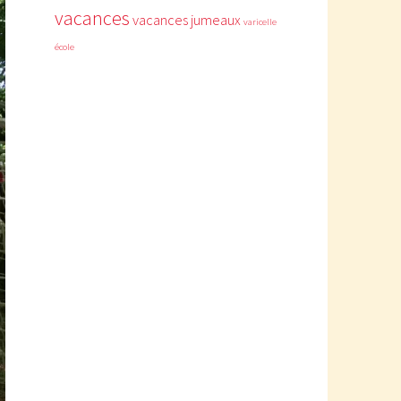
vacances
vacances jumeaux
varicelle
école