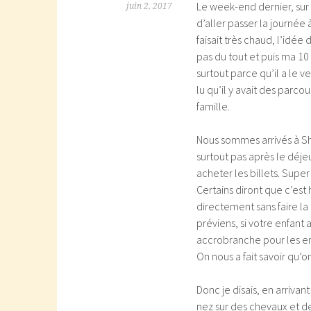
Le week-end dernier, sur
juin 2, 2017
d’aller passer la journée 
faisait très chaud, l’idé
pas du tout et puis ma 10
surtout parce qu’il a le ve
lu qu’il y avait des parco
famille.
Nous sommes arrivés à She
surtout pas après le déje
acheter les billets. Super
Certains diront que c’est 
directement sans faire la 
préviens, si votre enfant 
accrobranche pour les enf
On nous a fait savoir qu’
Donc je disais, en arriva
nez sur des chevaux et de