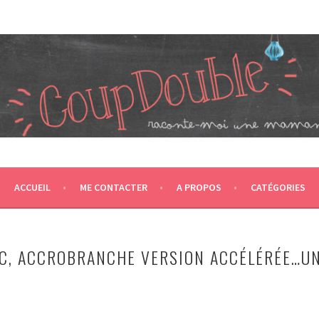
JUMEAUX, CRÉÉ EN 2007 ET ÉLU DANS LE TOP 5 DES BLOGS 
T CA NOUS PROPULSE SUPER MAMAN! CA DONNE DEUX FOIS PL
ACCUEIL
ME CONTACTER
A PROPOS
CATÉGORIES
C, ACCROBRANCHE VERSION ACCÉLÉRÉE…U