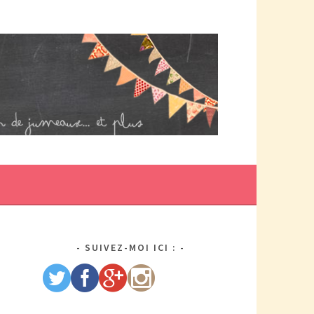
DE MAMAN PAR ELLE/WIKIO. UN COUP DOUBLE ÇA DONNE DES
US DE TRACAS, MAIS AUSSI DEUX FOIS PLUS D'AMOUR.
N
SUIVEZ-MOI ICI :