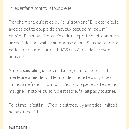
Et les enfants sont tous fous d’elle !
Franchement, qu’est-ce qu’ils lui trouvent ? Elle est ridicule
avec sa petite coupe de cheveux pseudo mi-bol, mi-
carrée ! Et son sac à dos, c’est du n’importe quoi, comme si
un sac à dos pouvait avoir réponse à tout. Sans parler de la
carte : Dis « carte, carte…BRAVO ». « Allez, danse avec
nous ». Pfff…
Mme je suis bilingue, je sais danser, chanter, et je suis la
meilleure amie de tout le monde… je te le dis : y a des
limites à ne franchir. Oui, oui, c’est à toi que je parle petite
maligne: l’histoire du soir, c’est sacré, fallait pas y toucher.
Toi et moi, c’est fini…Trop, c’est trop. Il y avait des limites à
ne pas franchir !
PARTAGER :