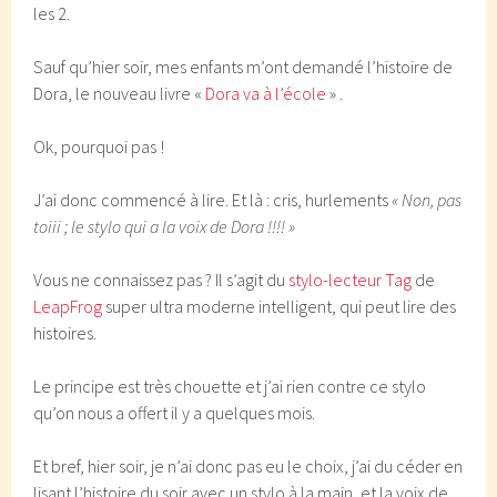
les 2.
Sauf qu’hier soir, mes enfants m’ont demandé l’histoire de
Dora, le nouveau livre «
Dora va à l’école
» .
Ok, pourquoi pas !
J’ai donc commencé à lire. Et là : cris, hurlements
« Non, pas
toiii ; le stylo qui a la voix de Dora !!!! »
Vous ne connaissez pas ? Il s’agit du
stylo-lecteur Tag
de
LeapFrog
super ultra moderne intelligent, qui peut lire des
histoires.
Le principe est très chouette et j’ai rien contre ce stylo
qu’on nous a offert il y a quelques mois.
Et bref, hier soir, je n’ai donc pas eu le choix, j’ai du céder en
lisant l’histoire du soir avec un stylo à la main, et la voix de