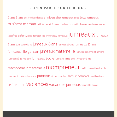
J’EN PARLE SUR LE BLOG
2 ans
3 ans
anniversaire jumeaux
blog jumeaux
activités enfants
blog
business maman
bébé
bébé 2 ans
cadeaux noël
classe verte
concours
jumeaux
jumeaux
leapfrog
enfant 2 ans
géocaching
interview jumeaux
jumeaux 8 ans
3 ans
jumeaux 10 ans
jumeaux 6 ans
jumeaux 9 ans
jumeaux maternelle
jumeaux fille garçon
jumeaux même chambre
jumeaux école
jumeaux à la maison
jumelle
little boy
livres enfants
mompreneur
mampreneur
maternelle
noël
poussette double
punition
sam le pompier
propreté
préadolescence
rituel coucher
terrible two
vacances
vacances jumeaux
tetineperso
varicelle
école