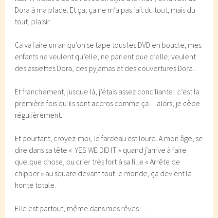
Dora à ma place. Et ça, ça ne m’a pas fait du tout, mais du
tout, plaisir.
Ca va faire un an qu’on se tape tous les DVD en boucle, mes
enfants ne veulent qu’elle, ne parlent que d’elle, veulent
des assiettes Dora, des pyjamas et des couvertures Dora.
Et franchement, jusque là, j’étais assez conciliante : c’est la
première fois qu’ils sont accros comme ça…alors, je cède
régulièrement.
Et pourtant, croyez-moi, le fardeau est lourd. A mon âge, se
dire dans sa tête « YES WE DID IT » quand j’arrive à faire
quelque chose, ou crier très fort à sa fille « Arrête de
chipper » au square devant tout le monde, ça devient la
honte totale.
Elle est partout, même dans mes rêves…