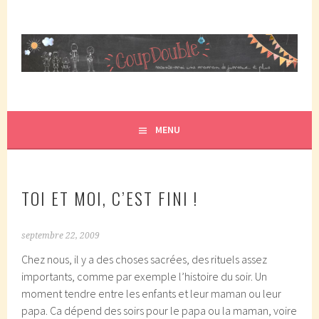
Aller
au
contenu
principal
COUPDOUBLE, UN BLOG D'UNE MAMAN DE JUMEAUX, CRÉÉ
COUP DOUBLE
EN 2007 ET ÉLU DANS LE TOP 5 DES BLOGS DE MAMAN
PAR ELLE/WIKIO. UN COUP DOUBLE ÇA DONNE DES
MENU
JUMEAUX, ÇA NOUS TOMBE DESSUS ET CA NOUS
PROPULSE SUPER MAMAN! CA DONNE DEUX FOIS PLUS DE
TRACAS, MAIS AUSSI DEUX FOIS PLUS D'AMOUR.
TOI ET MOI, C’EST FINI !
septembre 22, 2009
Chez nous, il y a des choses sacrées, des rituels assez
importants, comme par exemple l’histoire du soir. Un
moment tendre entre les enfants et leur maman ou leur
papa. Ca dépend des soirs pour le papa ou la maman, voire