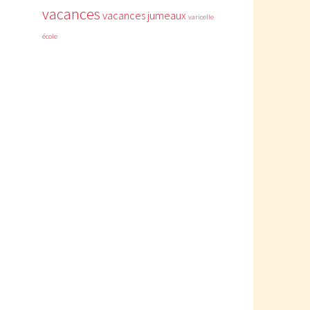
vacances
vacances jumeaux
varicelle
école