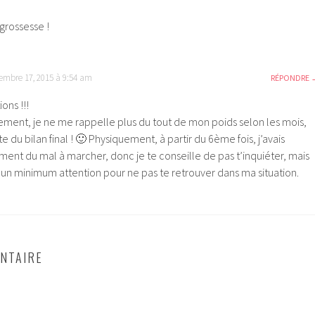
 grossesse !
embre 17, 2015 à 9:54 am
RÉPONDRE
ions !!!
ment, je ne me rappelle plus du tout de mon poids selon les mois,
te du bilan final ! 🙂 Physiquement, à partir du 6ème fois, j’avais
ment du mal à marcher, donc je te conseille de pas t’inquiéter, mais
e un minimum attention pour ne pas te retrouver dans ma situation.
NTAIRE