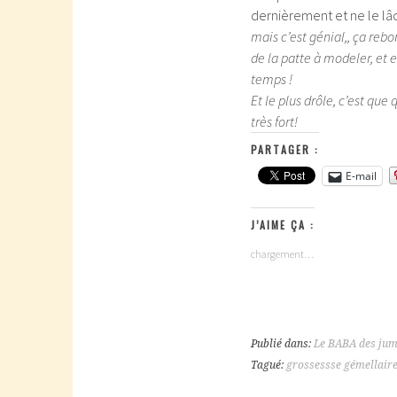
dernièrement et ne le lâch
mais c’est génial,, ça re
de la patte à modeler, e
temps !
Et le plus drôle, c’est qu
très fort!
PARTAGER :
E-mail
J’AIME ÇA :
chargement…
Publié dans:
Le BABA des ju
Tagué:
grossessse gémellair