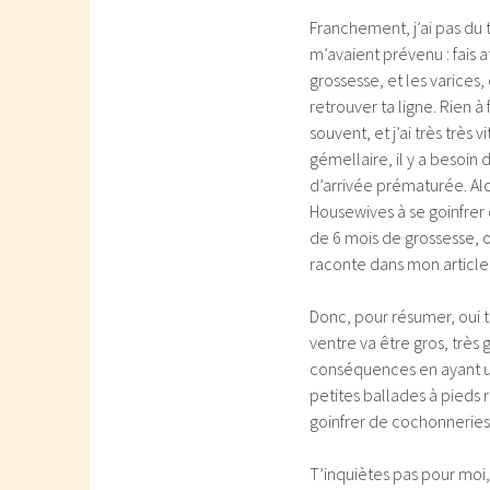
Franchement, j’ai pas du 
m’avaient prévenu : fais
grossesse, et les varices,
retrouver ta ligne. Rien à 
souvent, et j’ai très très
gémellaire, il y a besoi
d’arrivée prématurée. Alo
Housewives à se goinfrer 
de 6 mois de grossesse, o
raconte dans mon articl
Donc, pour résumer, oui t
ventre va être gros, très
conséquences en ayant un
petites ballades à pieds 
goinfrer de cochonneries.
T’inquiètes pas pour moi, j