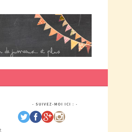
DE MAMAN PAR ELLE/WIKIO. UN COUP DOUBLE ÇA DONNE DES
US DE TRACAS, MAIS AUSSI DEUX FOIS PLUS D'AMOUR.
SUIVEZ-MOI ICI :
t