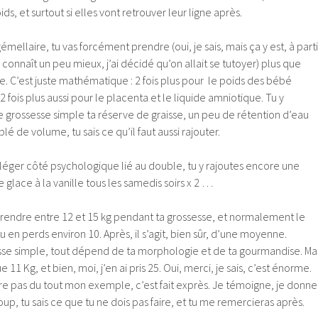
, et surtout si elles vont retrouver leur ligne après.
mellaire, tu vas forcément prendre (oui, je sais, mais ça y est, à parti
 connaît un peu mieux, j’ai décidé qu’on allait se tutoyer) plus que
. C’est juste mathématique : 2 fois plus pour le poids des bébé
2 fois plus aussi pour le placenta et le liquide amniotique. Tu y
grossesse simple ta réserve de graisse, un peu de rétention d’eau
plé de volume, tu sais ce qu’il faut aussi rajouter.
léger côté psychologique lié au double, tu y rajoutes encore une
 glace à la vanille tous les samedis soirs x 2 …
 prendre entre 12 et 15 kg pendant ta grossesse, et normalement le
 en perds environ 10. Après, il s’agit, bien sûr, d’une moyenne.
e simple, tout dépend de ta morphologie et de ta gourmandise. Ma
 11 Kg, et bien, moi, j’en ai pris 25. Oui, merci, je sais, c’est énorme.
ssure pas du tout mon exemple, c’est fait exprès. Je témoigne, je donne
p, tu sais ce que tu ne dois pas faire, et tu me remercieras après.