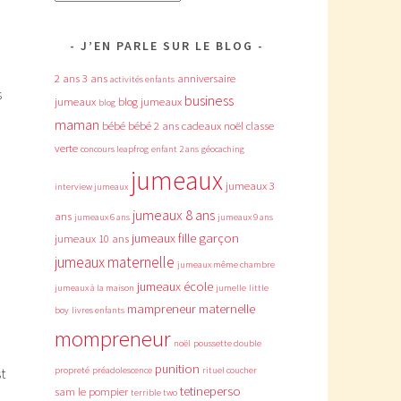
J’EN PARLE SUR LE BLOG
2 ans
3 ans
anniversaire
activités enfants
s
business
jumeaux
blog jumeaux
blog
maman
bébé
bébé 2 ans
cadeaux noël
classe
verte
concours leapfrog
enfant 2 ans
géocaching
jumeaux
jumeaux 3
interview jumeaux
jumeaux 8 ans
ans
jumeaux 6 ans
jumeaux 9 ans
jumeaux fille garçon
jumeaux 10 ans
jumeaux maternelle
jumeaux même chambre
jumeaux école
à
jumeaux à la maison
jumelle
little
mampreneur
maternelle
boy
livres enfants
mompreneur
noël
poussette double
punition
propreté
préadolescence
rituel coucher
t
tetineperso
sam le pompier
terrible two