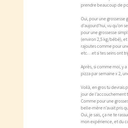
prendre beaucoup de poids
Oui, pour une grossesse gé
d’aujourd’hui, vu qu’on se
pour une grossesse simple
(environ 2,5 kg/bébé), et 
rajoutes comme pour une 
etc…et si tes seins ont tri
Après, si comme moi, y a 
pizza par semaine x 2, une
Voilà, en gros tu devrais
jour de l’accouchement tu
Comme pour une grossess
belle-mère n’avait pris que
Oui, je sais, ça ne te ra
mon expérience, et du cou