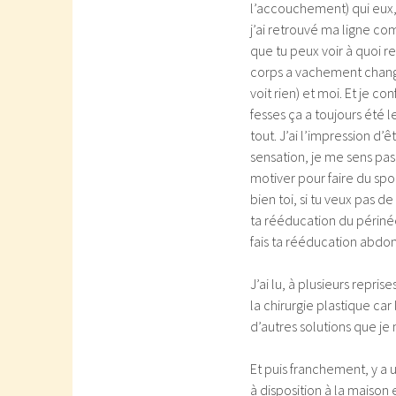
l’accouchement) qui eux,
j’ai retrouvé ma ligne co
que tu peux voir à quoi r
corps a vachement changé
voit rien) et moi. Et je co
fesses ça a toujours été l
tout. J’ai l’impression 
sensation, je me sens pas 
motiver pour faire du spo
bien toi, si tu veux pas de
ta rééducation du périnée,
fais ta rééducation abdom
J’ai lu, à plusieurs repri
la chirurgie plastique car
d’autres solutions que je 
Et puis franchement, y a 
à disposition à la maison e