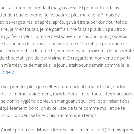
tout fait attention pendant ma grossesse. Et pourtant, certains
 attention quand même, tu ne pourras plus marcher à 7 mois de
 et les vergetures, et après, après, ça va être super dur pour toi de
faire, je m’en foutais, je me goinfrais, me faisais plaisir un peu trop
 vite gonflé. En plus, comme c’est souvent le cas pour une grossesse
n de beaucoup de repos et parfois même d’être alitée pour cause
rs, forcement, au lit toute la journée devant la saison 1 de Desperate
de chocolat, ça aide par vraiment. En regardant mon ventre à partir
n m’a très vite demandé si le jour J était pour demain comme je le
e
Et de 2!
u vas prendre plus que celles qui attendent un seul bébé, oui ton
 gros, et même rapidement, mais tu peux limiter toutes les mauvaises
e bonne hygiène de vie, en mangeant équilibré, et en faisant des
régulièrement. Donc, on évite juste de faire comme moi, et de te
 Et oui, on peut se faire plaisir de temps en temps.
’ai vite perdu mes kilos en trop. En fait, il m’en reste 3 (15 mois après