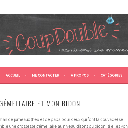
JUMEAUX, CRÉÉ EN 2007 ET ÉLU DANS LE TOP 5 DES BLOGS 
T CA NOUS PROPULSE SUPER MAMAN! CA DONNE DEUX FOIS PL
ACCUEIL
ME CONTACTER
A PROPOS
CATÉGORIES
GÉMELLAIRE ET MON BIDON
an de jumeaux (heu et de papa pour ceux qui font la couvade) se
le une grossesse gémellaire au niveau disons du bidon, si elles von