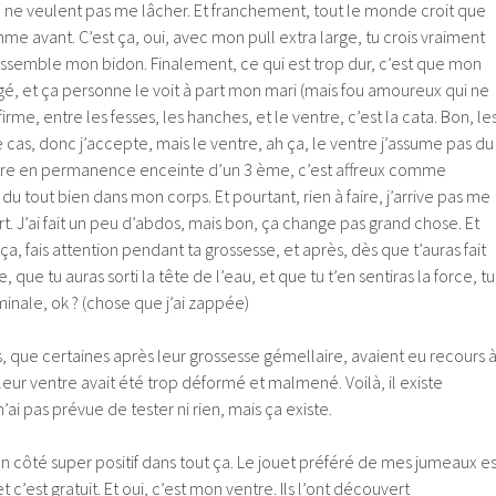
 ne veulent pas me lâcher. Et franchement, tout le monde croit que
mme avant. C’est ça, oui, avec mon pull extra large, tu crois vraiment
essemble mon bidon. Finalement, ce qui est trop dur, c’est que mon
, et ça personne le voit à part mon mari (mais fou amoureux qui ne
nfirme, entre les fesses, les hanches, et le ventre, c’est la cata. Bon, le
e cas, donc j’accepte, mais le ventre, ah ça, le ventre j’assume pas du
d’être en permanence enceinte d’un 3 ème, c’est affreux comme
du tout bien dans mon corps. Et pourtant, rien à faire, j’arrive pas me
rt. J’ai fait un peu d’abdos, mais bon, ça change pas grand chose. Et
 ça, fais attention pendant ta grossesse, et après, dès que t’auras fait
 que tu auras sorti la tête de l’eau, et que tu t’en sentiras la force, tu
inale, ok ? (chose que j’ai zappée)
ses, que certaines après leur grossesse gémellaire, avaient eu recours 
 leur ventre avait été trop déformé et malmené. Voilà, il existe
n’ai pas prévue de tester ni rien, mais ça existe.
un côté super positif dans tout ça. Le jouet préféré de mes jumeaux es
t c’est gratuit. Et oui, c’est mon ventre. Ils l’ont découvert