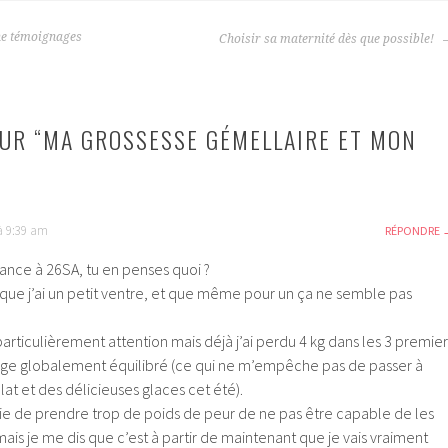
e témoignages
Choisir sa maternité dès que possible!
UR “
MA GROSSESSE GÉMELLAIRE ET MON
à 9:39 am
RÉPONDRE
alance à 26SA, tu en penses quoi ?
 que j’ai un petit ventre, et que même pour un ça ne semble pas
particulièrement attention mais déjà j’ai perdu 4 kg dans les 3 premier
nge globalement équilibré (ce qui ne m’empêche pas de passer à
at et des délicieuses glaces cet été).
vie de prendre trop de poids de peur de ne pas être capable de les
ais je me dis que c’est à partir de maintenant que je vais vraiment