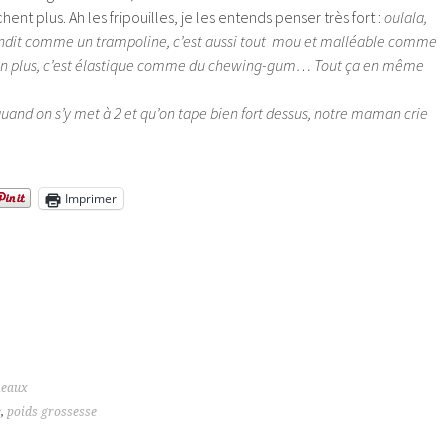
ent plus. Ah les fripouilles, je les entends penser très fort :
oulala,
bondit comme un trampoline, c’est aussi tout mou et malléable comme
t en plus, c’est élastique comme du chewing-gum… Tout ça en même
e quand on s’y met à 2 et qu’on tape bien fort dessus, notre maman crie
Imprimer
meaux
e
,
poids grossesse