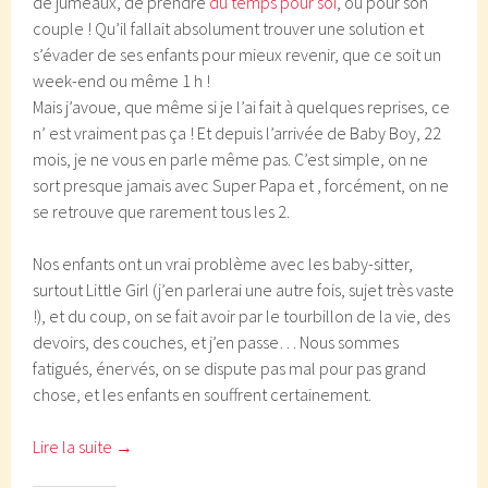
de jumeaux, de prendre
du temps pour soi
, ou pour son
couple ! Qu’il fallait absolument trouver une solution et
s’évader de ses enfants pour mieux revenir, que ce soit un
week-end ou même 1 h !
Mais j’avoue, que même si je l’ai fait à quelques reprises, ce
n’ est vraiment pas ça ! Et depuis l’arrivée de Baby Boy, 22
mois, je ne vous en parle même pas. C’est simple, on ne
sort presque jamais avec Super Papa et , forcément, on ne
se retrouve que rarement tous les 2.
Nos enfants ont un vrai problème avec les baby-sitter,
surtout Little Girl (j’en parlerai une autre fois, sujet très vaste
!), et du coup, on se fait avoir par le tourbillon de la vie, des
devoirs, des couches, et j’en passe… Nous sommes
fatigués, énervés, on se dispute pas mal pour pas grand
chose, et les enfants en souffrent certainement.
Lire la suite
→