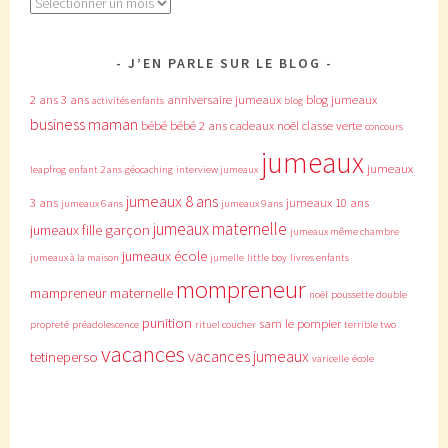
Archives
J’EN PARLE SUR LE BLOG
2 ans
3 ans
anniversaire jumeaux
blog jumeaux
activités enfants
blog
business maman
bébé
bébé 2 ans
cadeaux noël
classe verte
concours
jumeaux
jumeaux
leapfrog
enfant 2 ans
géocaching
interview jumeaux
jumeaux 8 ans
3 ans
jumeaux 10 ans
jumeaux 6 ans
jumeaux 9 ans
jumeaux maternelle
jumeaux fille garçon
jumeaux même chambre
jumeaux école
jumeaux à la maison
jumelle
little boy
livres enfants
mompreneur
mampreneur
maternelle
noël
poussette double
punition
sam le pompier
propreté
préadolescence
rituel coucher
terrible two
vacances
vacances jumeaux
tetineperso
varicelle
école