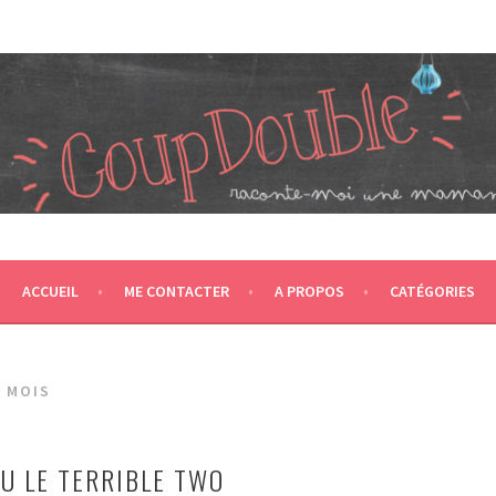
JUMEAUX, CRÉÉ EN 2007 ET ÉLU DANS LE TOP 5 DES BLOGS 
T CA NOUS PROPULSE SUPER MAMAN! CA DONNE DEUX FOIS PL
ACCUEIL
ME CONTACTER
A PROPOS
CATÉGORIES
3 MOIS
OU LE TERRIBLE TWO