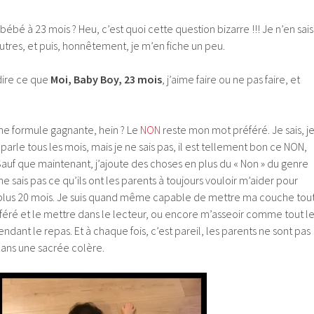
s bébé à 23 mois ? Heu, c’est quoi cette question bizarre !!! Je n’en sais
autres, et puis, honnêtement, je m’en fiche un peu.
dire ce que
Moi, Baby Boy, 23 mois
, j’aime faire ou ne pas faire, et
ne formule gagnante, hein ? Le
NON
reste mon mot préféré. Je sais, j
n parle tous les mois, mais je ne sais pas, il est tellement bon ce NON,
 Sauf que maintenant, j’ajoute des choses en plus du « Non » du genre
 ne sais pas ce qu’ils ont les parents à toujours vouloir m’aider pour
’ai plus 20 mois. Je suis quand même capable de mettre ma couche tou
éféré et le mettre dans le lecteur, ou encore m’asseoir comme tout l
dant le repas. Et à chaque fois, c’est pareil, les parents ne sont pas
ans une sacrée colère.