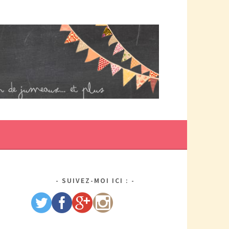
DE MAMAN PAR ELLE/WIKIO. UN COUP DOUBLE ÇA DONNE DES
US DE TRACAS, MAIS AUSSI DEUX FOIS PLUS D'AMOUR.
SUIVEZ-MOI ICI :