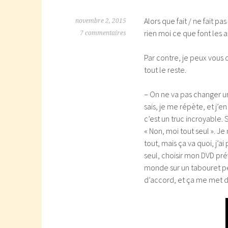
Alors que fait / ne fait pa
novembre 2, 2015
rien moi ce que font les 
7 commentaires
Par contre, je peux vous 
tout le reste.
– On ne va pas changer u
sais, je me répète, et j’e
c’est un truc incroyable.
« Non, moi tout seul ». Je
tout, mais ça va quoi, j
seul, choisir mon DVD pr
monde sur un tabouret pen
d’accord, et ça me met d