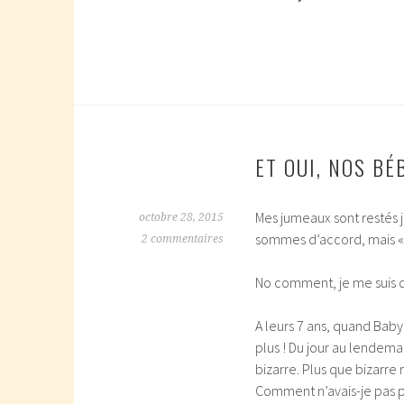
ET OUI, NOS B
Mes jumeaux sont restés j
octobre 28, 2015
sommes d’accord, mais «
2 commentaires
No comment, je me suis d
A leurs 7 ans, quand Baby 
plus ! Du jour au lendem
bizarre. Plus que bizarr
Comment n’avais-je pas pu