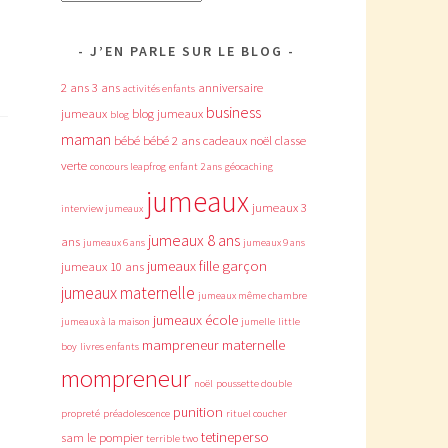
J’EN PARLE SUR LE BLOG
2 ans
3 ans
anniversaire
activités enfants
business
jumeaux
blog jumeaux
blog
maman
bébé
bébé 2 ans
cadeaux noël
classe
verte
concours leapfrog
enfant 2 ans
géocaching
jumeaux
jumeaux 3
interview jumeaux
jumeaux 8 ans
ans
jumeaux 6 ans
jumeaux 9 ans
jumeaux fille garçon
jumeaux 10 ans
jumeaux maternelle
jumeaux même chambre
jumeaux école
jumeaux à la maison
jumelle
little
mampreneur
maternelle
boy
livres enfants
mompreneur
noël
poussette double
punition
propreté
préadolescence
rituel coucher
tetineperso
sam le pompier
terrible two