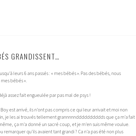
ÉBÉS GRANDISSENT…
usqu’à leurs 6 ans passés : « mes bébés ». Pas des bébés, nous
 mes bébés ».
éjà assez fait engueulée par pas mal de psys !
Boy est arrivé, ils n’ont pas compris ce qui leur arrivait et moi non
ain, je les ai trouvés tellement grannnnndddddddddds que ça m’a fait
e même, ça m’a donné un sacré coup, et je m’en suis même voulue.
 remarquer qu’ils avaient tant grandi ? Ca n’a pas été non plus