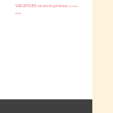
vacances
vacances jumeaux
varicelle
école