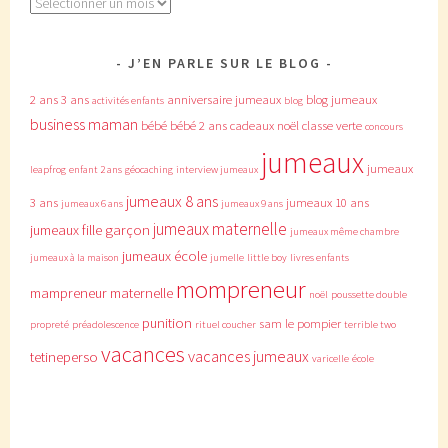
Archives
J’EN PARLE SUR LE BLOG
2 ans
3 ans
anniversaire jumeaux
blog jumeaux
activités enfants
blog
business maman
bébé
bébé 2 ans
cadeaux noël
classe verte
concours
jumeaux
jumeaux
leapfrog
enfant 2 ans
géocaching
interview jumeaux
jumeaux 8 ans
3 ans
jumeaux 10 ans
jumeaux 6 ans
jumeaux 9 ans
jumeaux maternelle
jumeaux fille garçon
jumeaux même chambre
jumeaux école
jumeaux à la maison
jumelle
little boy
livres enfants
mompreneur
mampreneur
maternelle
noël
poussette double
punition
sam le pompier
propreté
préadolescence
rituel coucher
terrible two
vacances
vacances jumeaux
tetineperso
varicelle
école