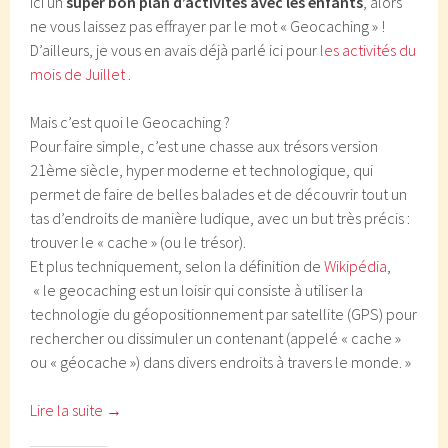
ici un
super bon plan d’activités
avec les enfants
, alors
ne vous laissez pas effrayer par le mot « Geocaching » !
D’ailleurs, je vous en avais déjà parlé ici pour
les activités du
mois de Juillet
.
Mais c’est quoi le Geocaching ?
Pour faire simple, c’est une chasse aux trésors version
21ème siècle, hyper moderne et technologique, qui
permet de faire de belles balades et de découvrir tout un
tas d’endroits de manière ludique, avec un but très précis :
trouver le « cache » (ou le trésor).
Et plus techniquement, selon la définition de
Wikipédia
,
« le geocaching est un loisir qui consiste à utiliser la
technologie du géopositionnement par satellite (GPS) pour
rechercher ou dissimuler un contenant (appelé « cache »
ou « géocache ») dans divers endroits à travers le monde. »
Lire la suite
→