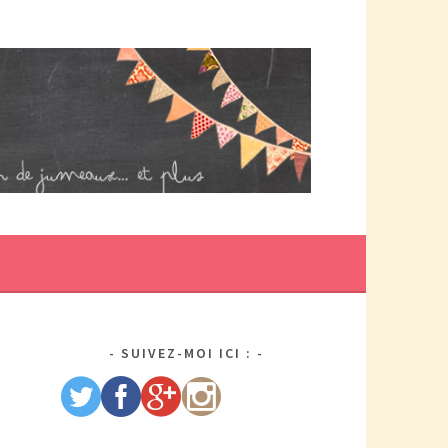
DE MAMAN PAR ELLE/WIKIO. UN COUP DOUBLE ÇA DONNE DES
US DE TRACAS, MAIS AUSSI DEUX FOIS PLUS D'AMOUR.
SUIVEZ-MOI ICI :