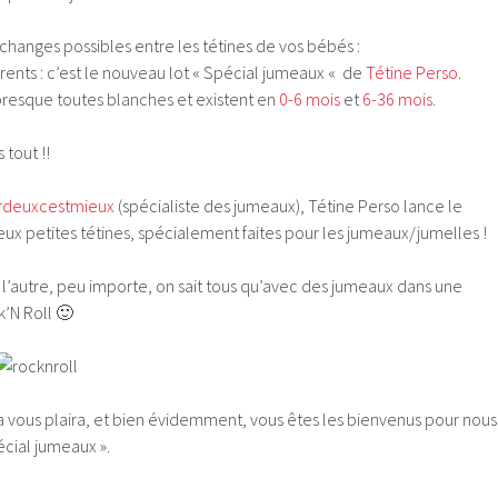
changes possibles entre les tétines de vos bébés :
érents : c’est le nouveau lot « Spécial jumeaux « de
Tétine Perso
.
 presque toutes blanches et existent en
0-6 mois
et
6-36 mois
.
 tout !!
rdeuxcestmieux
(spécialiste des jumeaux), Tétine Perso lance le
eux petites tétines, spécialement faites pour les jumeaux/jumelles !
 l’autre, peu importe, on sait tous qu’avec des jumeaux dans une
k’N Roll 🙂
a vous plaira, et bien évidemment, vous êtes les bienvenus pour nous
cial jumeaux ».