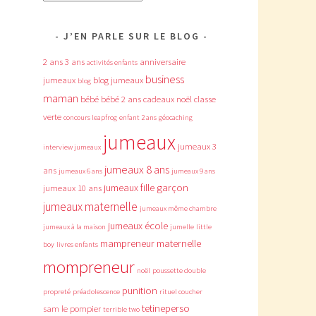
J’EN PARLE SUR LE BLOG
2 ans
3 ans
anniversaire
activités enfants
business
jumeaux
blog jumeaux
blog
maman
bébé
bébé 2 ans
cadeaux noël
classe
verte
concours leapfrog
enfant 2 ans
géocaching
jumeaux
jumeaux 3
interview jumeaux
jumeaux 8 ans
ans
jumeaux 6 ans
jumeaux 9 ans
jumeaux fille garçon
jumeaux 10 ans
jumeaux maternelle
jumeaux même chambre
jumeaux école
jumeaux à la maison
jumelle
little
mampreneur
maternelle
boy
livres enfants
mompreneur
noël
poussette double
punition
propreté
préadolescence
rituel coucher
tetineperso
sam le pompier
terrible two