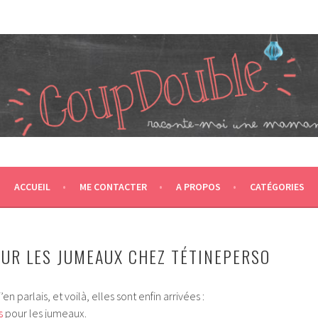
JUMEAUX, CRÉÉ EN 2007 ET ÉLU DANS LE TOP 5 DES BLOGS 
T CA NOUS PROPULSE SUPER MAMAN! CA DONNE DEUX FOIS PL
ACCUEIL
ME CONTACTER
A PROPOS
CATÉGORIES
UR LES JUMEAUX CHEZ TÉTINEPERSO
en parlais, et voilà, elles sont enfin arrivées :
s
pour les jumeaux.