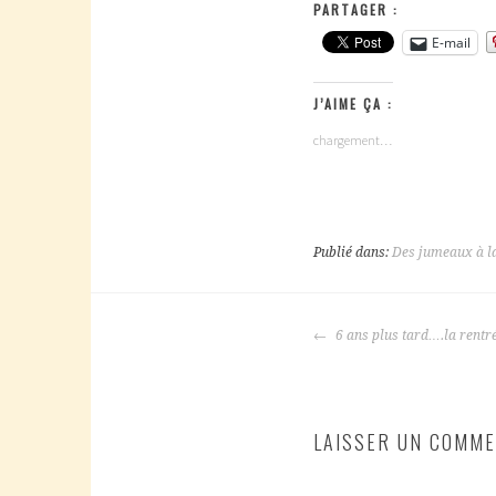
PARTAGER :
E-mail
J’AIME ÇA :
chargement…
Publié dans:
Des jumeaux à l
NAVIGATION
6 ans plus tard….la rentr
DES
ARTICLES
LAISSER UN COMME