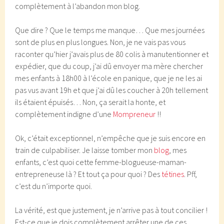
complètement à l’abandon mon blog.
Que dire ? Que le temps me manque… Que mes journées
sont de plus en plus longues. Non, je ne vais pas vous
raconter qu’hier j’avais plus de 80 colis à manutentionner et
expédier, que du coup, j’ai dû envoyer ma mère chercher
mes enfants à 18h00 à l’école en panique, que je ne les ai
pas vus avant 19h et que j’ai dû les coucher à 20h tellement
ils étaient épuisés… Non, ça serait la honte, et
complètement indigne d’une
Mompreneur
!!
Ok, c’était exceptionnel, n’empêche que je suis encore en
train de culpabiliser. Je laisse tomber mon
blog
, mes
enfants, c’est quoi cette femme-blogueuse-maman-
entrepreneuse là ? Et tout ça pour quoi ? Des
tétines
. Pff,
c’est du n’importe quoi.
La vérité, est que justement, je n’arrive pas à tout concilier !
Est-ce que je dois complètement arrêter une de ces