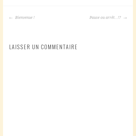
NAVIGATION
Bienvenue !
Pause ou arrêt…!?
DES
ARTICLES
LAISSER UN COMMENTAIRE