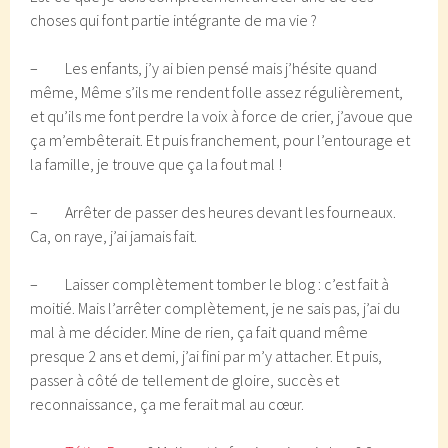
choses qui font partie intégrante de ma vie ?
– Les enfants, j’y ai bien pensé mais j’hésite quand
même, Même s’ils me rendent folle assez régulièrement,
et qu’ils me font perdre la voix à force de crier, j’avoue que
ça m’embêterait. Et puis franchement, pour l’entourage et
la famille, je trouve que ça la fout mal !
– Arrêter de passer des heures devant les fourneaux.
Ca, on raye, j’ai jamais fait.
– Laisser complètement tomber le blog : c’est fait à
moitié. Mais l’arrêter complètement, je ne sais pas, j’ai du
mal à me décider. Mine de rien, ça fait quand même
presque 2 ans et demi, j’ai fini par m’y attacher. Et puis,
passer à côté de tellement de gloire, succès et
reconnaissance, ça me ferait mal au cœur.