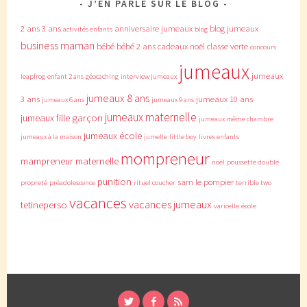
J’EN PARLE SUR LE BLOG
2 ans
3 ans
anniversaire jumeaux
blog jumeaux
activités enfants
blog
business maman
bébé
bébé 2 ans
cadeaux noël
classe verte
concours
jumeaux
jumeaux
leapfrog
enfant 2 ans
géocaching
interview jumeaux
jumeaux 8 ans
3 ans
jumeaux 10 ans
jumeaux 6 ans
jumeaux 9 ans
jumeaux maternelle
jumeaux fille garçon
jumeaux même chambre
jumeaux école
jumeaux à la maison
jumelle
little boy
livres enfants
mompreneur
mampreneur
maternelle
noël
poussette double
punition
sam le pompier
propreté
préadolescence
rituel coucher
terrible two
vacances
vacances jumeaux
tetineperso
varicelle
école