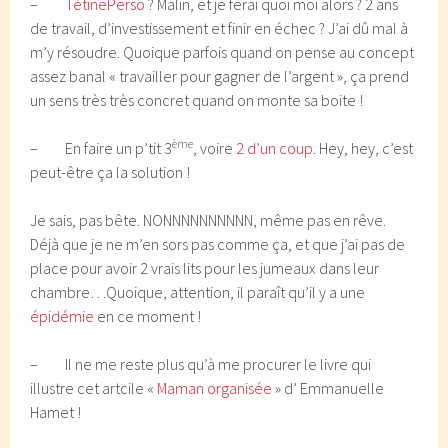
–
TétinePerso
? Malin, et je ferai quoi moi alors ? 2 ans
de travail, d’investissement et finir en échec ? J’ai dû mal à
m’y résoudre. Quoique parfois quand on pense au concept
assez banal « travailler pour gagner de l’argent », ça prend
un sens très très concret quand on monte sa boite !
ème
– En faire un p’tit 3
, voire
2 d’un coup
. Hey, hey, c’est
peut-être ça la solution !
Je sais, pas bête. NONNNNNNNNNN, même pas en rêve.
Déjà que je ne m’en sors pas comme ça, et que j’ai pas de
place pour avoir 2 vrais lits pour les jumeaux dans leur
chambre…Quoique, attention, il paraît qu’il y a une
épidémie
en ce moment !
– Il ne me reste plus qu’à me procurer le livre qui
illustre cet artcile «
Maman organisée
» d’ Emmanuelle
Hamet !