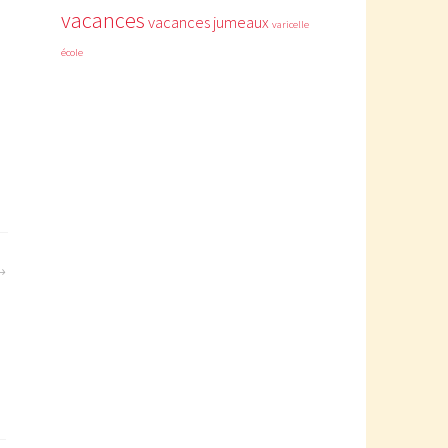
vacances
vacances jumeaux
varicelle
école