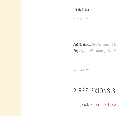
J’AIME ÇA :
chargement…
Publié dans:
Des jumeaux à l
Tagué:
jumelle
,
little girl
,
pri
NAVIGATION
La gifle
DES
ARTICLES
2 RÉFLEXIONS S
Pingback:
Et oui, nos bébé