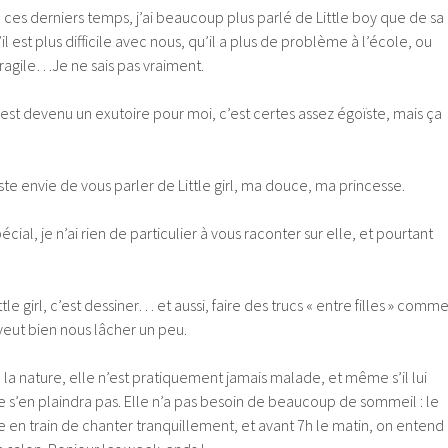
es derniers temps, j’ai beaucoup plus parlé de Little boy que de sa
l est plus difficile avec nous, qu’il a plus de problème à l’école, ou
 fragile…Je ne sais pas vraiment.
 est devenu un exutoire pour moi, c’est certes assez égoïste, mais ça
juste envie de vous parler de Little girl, ma douce, ma princesse.
pécial, je n’ai rien de particulier à vous raconter sur elle, et pourtant
tle girl, c’est dessiner… et aussi, faire des trucs « entre filles » comm
 veut bien nous lâcher un peu.
de la nature, elle n’est pratiquement jamais malade, et même s’il lui
 ne s’en plaindra pas. Elle n’a pas besoin de beaucoup de sommeil : le
re en train de chanter tranquillement, et avant 7h le matin, on entend