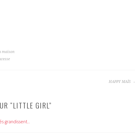
a maison
ncesse
HAPPY MAÏS
UR “
LITTLE GIRL
”
s grandissent...