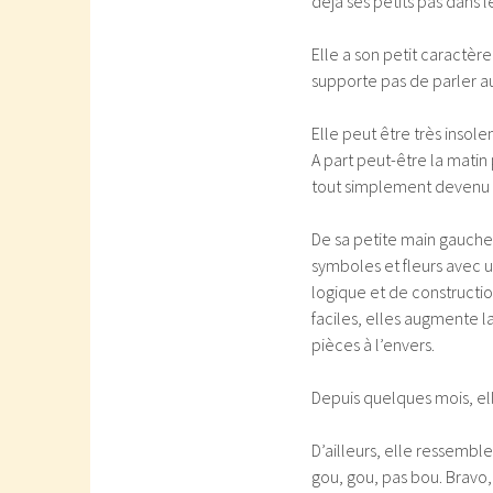
déjà ses petits pas dans 
Elle a son petit caractèr
supporte pas de parler au
Elle peut être très insole
A part peut-être la matin
tout simplement devenu ac
De sa petite main gauche
symboles et fleurs avec un
logique et de constructio
faciles, elles augmente l
pièces à l’envers.
Depuis quelques mois, elle
D’ailleurs, elle ressemble
gou, gou, pas bou. Bravo, c