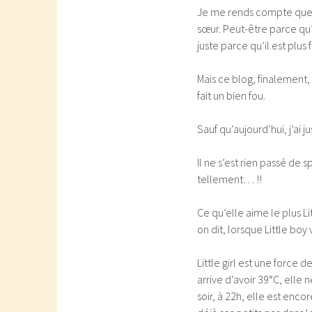
Je me rends compte que c
sœur. Peut-être parce qu’i
juste parce qu’il est plus
Mais ce blog, finalement,
fait un bien fou.
Sauf qu’aujourd’hui, j’ai 
Il ne s’est rien passé de s
tellement… !!
Ce qu’elle aime le plus Lit
on dit, lorsque Little boy
Little girl est une force 
arrive d’avoir 39°C, elle
soir, à 22h, elle est enco