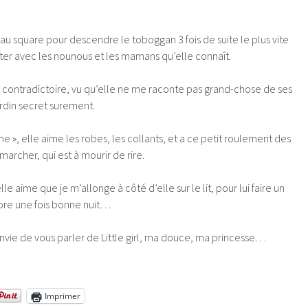
er au square pour descendre le toboggan 3 fois de suite le plus vite
ter avec les nounous et les mamans qu’elle connaît.
ez contradictoire, vu qu’elle ne me raconte pas grand-chose de ses
rdin secret surement.
nine », elle aime les robes, les collants, et a ce petit roulement des
 marcher, qui est à mourir de rire.
lle aime que je m’allonge à côté d’elle sur le lit, pour lui faire un
ncore une fois bonne nuit…
 envie de vous parler de Little girl, ma douce, ma princesse…
Imprimer