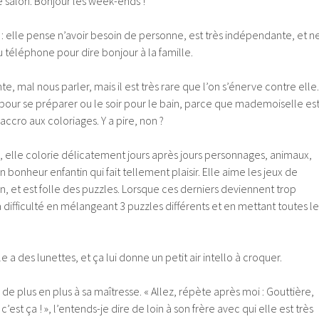
le salon. Bonjour les week-ends !
e : elle pense n’avoir besoin de personne, est très indépendante, et n
 téléphone pour dire bonjour à la famille.
nte, mal nous parler, mais il est très rare que l’on s’énerve contre elle.
 pour se préparer ou le soir pour le bain, parce que mademoiselle es
cro aux coloriages. Y a pire, non ?
, elle colorie délicatement jours après jours personnages, animaux,
 bonheur enfantin qui fait tellement plaisir. Elle aime les jeux de
n, et est folle des puzzles. Lorsque ces derniers deviennent trop
a difficulté en mélangeant 3 puzzles différents et en mettant toutes le
 a des lunettes, et ça lui donne un petit air intello à croquer.
 de plus en plus à sa maîtresse. « Allez, répète après moi : Gouttière,
’est ça ! », l’entends-je dire de loin à son frère avec qui elle est très