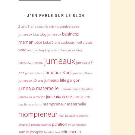
J’EN PARLE SUR LE BLOG
2 ans
3 ans
anniversaire
activités enfants
business
jumeaux
blog jumeaux
blog
maman
bébé
bébé 2 ans
cadeaux noël
classe
verte
concours leapfrog
enfant 2 ans
géocaching
jumeaux
jumeaux 3
interview jumeaux
jumeaux 8 ans
ans
jumeaux 6 ans
jumeaux 9 ans
jumeaux fille garçon
jumeaux 10 ans
jumeaux maternelle
jumeaux même chambre
jumeaux école
jumeaux à la maison
jumelle
little
mampreneur
maternelle
boy
livres enfants
mompreneur
noël
poussette double
punition
propreté
préadolescence
rituel coucher
tetineperso
sam le pompier
terrible two