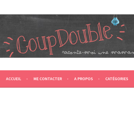
JUMEAUX, CRÉÉ EN 2007 ET ÉLU DANS LE TOP 5 DES BLOGS 
T CA NOUS PROPULSE SUPER MAMAN! CA DONNE DEUX FOIS PL
ACCUEIL
ME CONTACTER
A PROPOS
CATÉGORIES