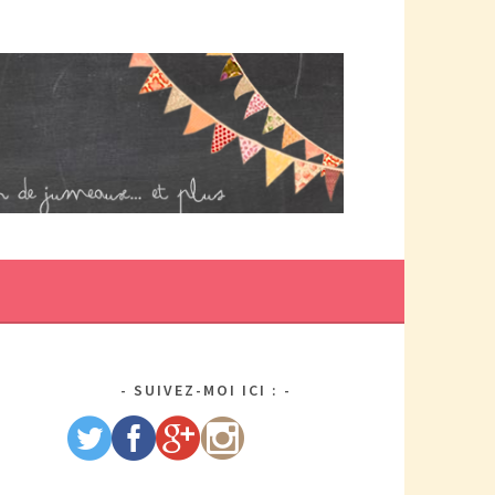
DE MAMAN PAR ELLE/WIKIO. UN COUP DOUBLE ÇA DONNE DES
US DE TRACAS, MAIS AUSSI DEUX FOIS PLUS D'AMOUR.
SUIVEZ-MOI ICI :