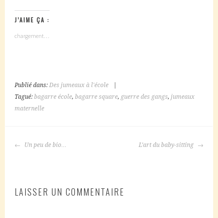
J’AIME ÇA :
chargement…
Publié dans:
Des jumeaux à l'école
|
Tagué:
bagarre école
,
bagarre square
,
guerre des gangs
,
jumeaux
maternelle
NAVIGATION
Un peu de bio…
L’art du baby-sitting
DES
ARTICLES
LAISSER UN COMMENTAIRE