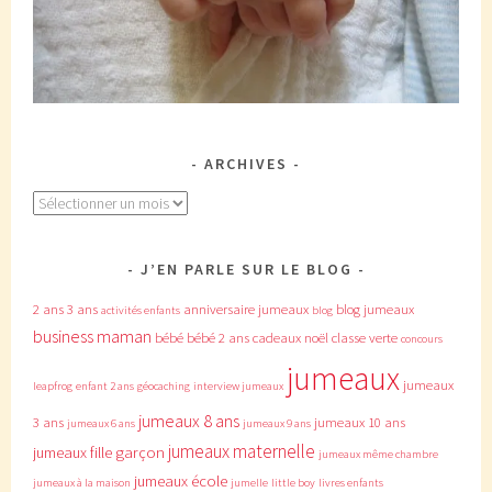
ARCHIVES
Archives
J’EN PARLE SUR LE BLOG
2 ans
3 ans
anniversaire jumeaux
blog jumeaux
activités enfants
blog
business maman
bébé
bébé 2 ans
cadeaux noël
classe verte
concours
jumeaux
jumeaux
leapfrog
enfant 2 ans
géocaching
interview jumeaux
jumeaux 8 ans
3 ans
jumeaux 10 ans
jumeaux 6 ans
jumeaux 9 ans
jumeaux maternelle
jumeaux fille garçon
jumeaux même chambre
jumeaux école
jumeaux à la maison
jumelle
little boy
livres enfants