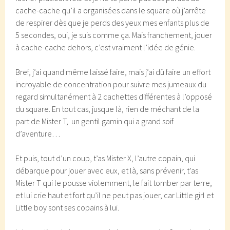
cache-cache qu’il a organisées dans le square où j’arrête
de respirer dès que je perds des yeux mes enfants plus de
5 secondes, oui, je suis comme ça. Mais franchement, jouer
à cache-cache dehors, c’est vraiment l’idée de génie.
Bref, j’ai quand même laissé faire, mais j’ai dû faire un effort
incroyable de concentration pour suivre mes jumeaux du
regard simultanément à 2 cachettes différentes à l’opposé
du square. En tout cas, jusque là, rien de méchant de la
part de Mister T, un gentil gamin qui a grand soif
d’aventure…
Et puis, tout d’un coup, t’as Mister X, l’autre copain, qui
débarque pour jouer avec eux, et là, sans prévenir, t’as
Mister T qui le pousse violemment, le fait tomber par terre,
et lui crie haut et fort qu’il ne peut pas jouer, car Little girl et
Little boy sont ses copains à lui.