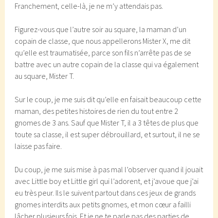
Franchement, celle-là, je ne m’y attendais pas.
Figurez-vous que l’autre soir au square, la maman d’un
copain de classe, que nous appellerons Mister X, me dit
qu’elle est traumatisée, parce son fils n’arrête pas de se
battre avec un autre copain de la classe qui va également
au square, Mister T.
Sur le coup, je me suis dit qu’elle en faisait beaucoup cette
maman, des petites histoires de rien du tout entre 2
gnomes de 3 ans. Sauf que Mister T, il a 3 têtes de plus que
toute sa classe, il est super débrouillard, et surtout, il ne se
laisse pas faire.
Du coup, je me suis mise à pas mal l’observer quand il jouait
avec Little boy et Little girl qui l’adorent, et j’avoue que j’ai
eu très peur. Ils le suivent partout dans ces jeux de grands
gnomes interdits aux petits gnomes, et mon cœur a failli
lâcher plusieurs fois. Et je ne te parle pas des parties de