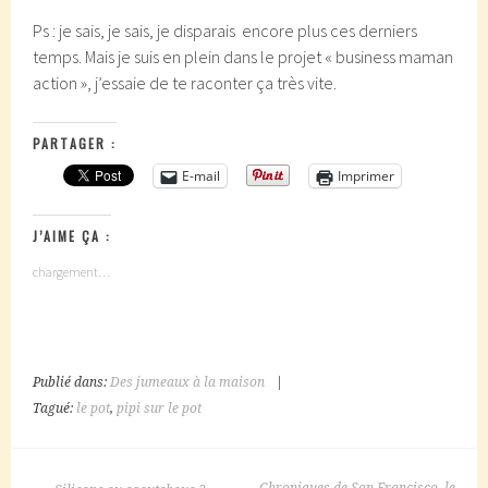
Ps : je sais, je sais, je disparais encore plus ces derniers
temps. Mais je suis en plein dans le projet « business maman
action », j’essaie de te raconter ça très vite.
PARTAGER :
E-mail
Imprimer
J’AIME ÇA :
chargement…
Publié dans:
Des jumeaux à la maison
|
Tagué:
le pot
,
pipi sur le pot
NAVIGATION