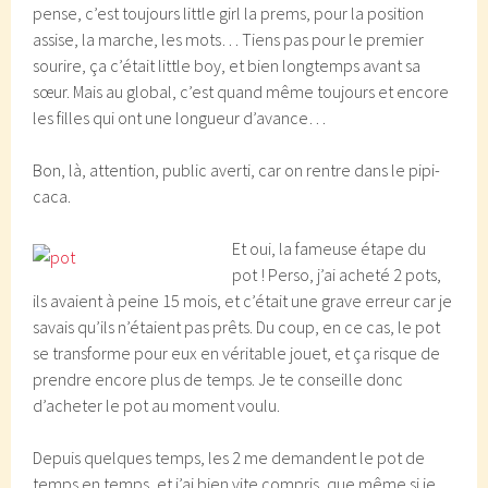
pense, c’est toujours little girl la prems, pour la position
assise, la marche, les mots… Tiens pas pour le premier
sourire, ça c’était little boy, et bien longtemps avant sa
sœur. Mais au global, c’est quand même toujours et encore
les filles qui ont une longueur d’avance…
Bon, là, attention, public averti, car on rentre dans le pipi-
caca.
Et oui, la fameuse étape du
pot ! Perso, j’ai acheté 2 pots,
ils avaient à peine 15 mois, et c’était une grave erreur car je
savais qu’ils n’étaient pas prêts. Du coup, en ce cas, le pot
se transforme pour eux en véritable jouet, et ça risque de
prendre encore plus de temps. Je te conseille donc
d’acheter le pot au moment voulu.
Depuis quelques temps, les 2 me demandent le pot de
temps en temps, et j’ai bien vite compris, que même si je