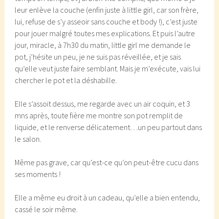
leur enlève la couche (enfin juste à little girl, car son frère,
lui, refuse de s’y asseoir sans couche et body !), c’est juste
pour jouer malgré toutes mes explications. Et puis l’autre
jour, miracle, à 7h30 du matin, little girl me demande le
pot, j’hésite un peu, je ne suis pas réveillée, et je sais
qu’elle veut juste faire semblant. Mais je m’exécute, vais lui
chercher le pot et la déshabille.
Elle s’assoit dessus, me regarde avec un air coquin, et 3
mns après, toute fière me montre son pot remplit de
liquide, et le renverse délicatement…un peu partout dans
le salon.
Même pas grave, car qu’est-ce qu’on peut-être cucu dans
ses moments !
Elle a même eu droit à un cadeau, qu’elle a bien entendu,
cassé le soir même.