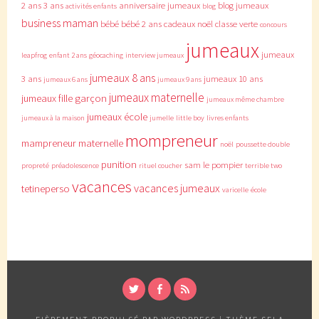
2 ans
3 ans
anniversaire jumeaux
blog jumeaux
activités enfants
blog
business maman
bébé
bébé 2 ans
cadeaux noël
classe verte
concours
jumeaux
jumeaux
leapfrog
enfant 2 ans
géocaching
interview jumeaux
jumeaux 8 ans
3 ans
jumeaux 10 ans
jumeaux 6 ans
jumeaux 9 ans
jumeaux maternelle
jumeaux fille garçon
jumeaux même chambre
jumeaux école
jumeaux à la maison
jumelle
little boy
livres enfants
mompreneur
mampreneur
maternelle
noël
poussette double
punition
sam le pompier
propreté
préadolescence
rituel coucher
terrible two
vacances
vacances jumeaux
tetineperso
varicelle
école
TWITTER
FACEBOOK
RSS