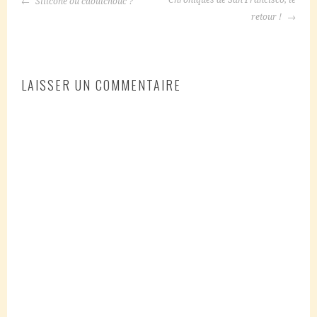
Chroniques de San Francisco, le
Silicone ou caoutchouc ?
DES
retour !
ARTICLES
LAISSER UN COMMENTAIRE