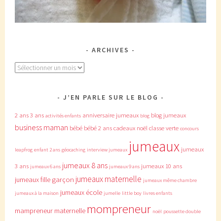
ARCHIVES
Archives
J’EN PARLE SUR LE BLOG
2 ans
3 ans
anniversaire jumeaux
blog jumeaux
activités enfants
blog
business maman
bébé
bébé 2 ans
cadeaux noël
classe verte
concours
jumeaux
jumeaux
leapfrog
enfant 2 ans
géocaching
interview jumeaux
jumeaux 8 ans
3 ans
jumeaux 10 ans
jumeaux 6 ans
jumeaux 9 ans
jumeaux maternelle
jumeaux fille garçon
jumeaux même chambre
jumeaux école
jumeaux à la maison
jumelle
little boy
livres enfants
mompreneur
mampreneur
maternelle
noël
poussette double