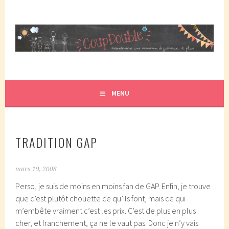
Aller
au
contenu
principal
COUPDOUBLE, UN BLOG D'UNE MAMAN DE JUMEAUX, CRÉÉ
COUP DOUBLE
EN 2007 ET ÉLU DANS LE TOP 5 DES BLOGS DE MAMAN
PAR ELLE/WIKIO. UN COUP DOUBLE ÇA DONNE DES
MENU
JUMEAUX, ÇA NOUS TOMBE DESSUS ET CA NOUS
PROPULSE SUPER MAMAN! CA DONNE DEUX FOIS PLUS DE
TRACAS, MAIS AUSSI DEUX FOIS PLUS D'AMOUR.
TRADITION GAP
mars 19, 2008
Perso, je suis de moins en moins fan de GAP. Enfin, je trouve
que c’est plutôt chouette ce qu’ils font, mais ce qui
m’embête vraiment c’est les prix. C’est de plus en plus
cher, et franchement, ça ne le vaut pas. Donc je n’y vais