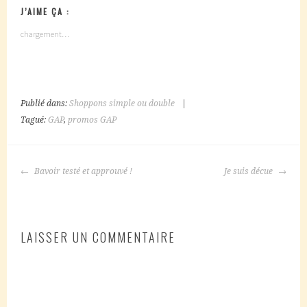
J’AIME ÇA :
chargement…
Publié dans:
Shoppons simple ou double
|
Tagué:
GAP
,
promos GAP
NAVIGATION
Bavoir testé et approuvé !
Je suis décue
DES
ARTICLES
LAISSER UN COMMENTAIRE