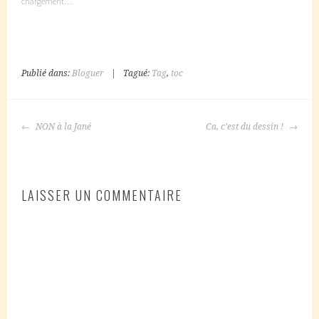
chargement…
Publié dans:
Bloguer
|
Tagué:
Tag
,
toc
NAVIGATION
NON à la Jané
Ca, c’est du dessin !
DES
ARTICLES
LAISSER UN COMMENTAIRE