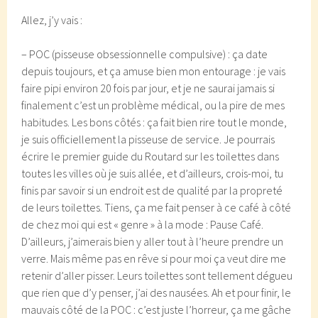
Allez, j’y vais :
– POC (pisseuse obsessionnelle compulsive) : ça date
depuis toujours, et ça amuse bien mon entourage : je vais
faire pipi environ 20 fois par jour, et je ne saurai jamais si
finalement c’est un problème médical, ou la pire de mes
habitudes. Les bons côtés : ça fait bien rire tout le monde,
je suis officiellement la pisseuse de service. Je pourrais
écrire le premier guide du Routard sur les toilettes dans
toutes les villes où je suis allée, et d’ailleurs, crois-moi, tu
finis par savoir si un endroit est de qualité par la propreté
de leurs toilettes. Tiens, ça me fait penser à ce café à côté
de chez moi qui est « genre » à la mode : Pause Café.
D’ailleurs, j’aimerais bien y aller tout à l’heure prendre un
verre. Mais même pas en rêve si pour moi ça veut dire me
retenir d’aller pisser. Leurs toilettes sont tellement dégueu
que rien que d’y penser, j’ai des nausées. Ah et pour finir, le
mauvais côté de la POC : c’est juste l’horreur, ça me gâche