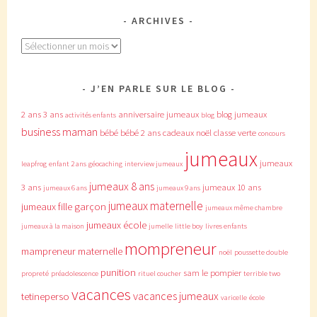
ARCHIVES
Archives
J’EN PARLE SUR LE BLOG
2 ans
3 ans
anniversaire jumeaux
blog jumeaux
activités enfants
blog
business maman
bébé
bébé 2 ans
cadeaux noël
classe verte
concours
jumeaux
jumeaux
leapfrog
enfant 2 ans
géocaching
interview jumeaux
jumeaux 8 ans
3 ans
jumeaux 10 ans
jumeaux 6 ans
jumeaux 9 ans
jumeaux maternelle
jumeaux fille garçon
jumeaux même chambre
jumeaux école
jumeaux à la maison
jumelle
little boy
livres enfants
mompreneur
mampreneur
maternelle
noël
poussette double
punition
sam le pompier
propreté
préadolescence
rituel coucher
terrible two
vacances
vacances jumeaux
tetineperso
varicelle
école