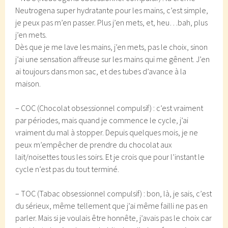
Neutrogena super hydratante pour les mains, c’est simple,
je peux pas m’en passer. Plus j’en mets, et, heu…bah, plus
j’en mets.
Dès que je me lave les mains, j’en mets, pas le choix, sinon
j’ai une sensation affreuse sur les mains qui me gênent. J’en
ai toujours dans mon sac, et des tubes d’avance à la
maison.
– COC (Chocolat obsessionnel compulsif) : c’est vraiment
par périodes, mais quand je commence le cycle, j’ai
vraiment du mal à stopper. Depuis quelques mois, je ne
peux m’empêcher de prendre du chocolat aux
lait/noisettes tous les soirs. Et je crois que pour l’instant le
cycle n’est pas du tout terminé.
– TOC (Tabac obsessionnel compulsif) : bon, là, je sais, c’est
du sérieux, même tellement que j’ai même failli ne pas en
parler. Mais si je voulais être honnête, j’avais pas le choix car