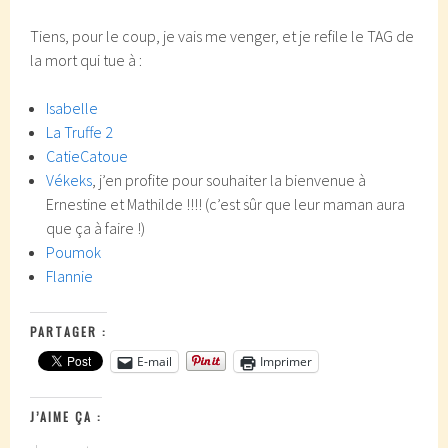
Tiens, pour le coup, je vais me venger, et je refile le TAG de
la mort qui tue à :
Isabelle
La Truffe 2
CatieCatoue
Vékeks
, j’en profite pour souhaiter la bienvenue à
Ernestine et Mathilde !!!! (c’est sûr que leur maman aura
que ça à faire !)
Poumok
Flannie
PARTAGER :
E-mail
Imprimer
J’AIME ÇA :