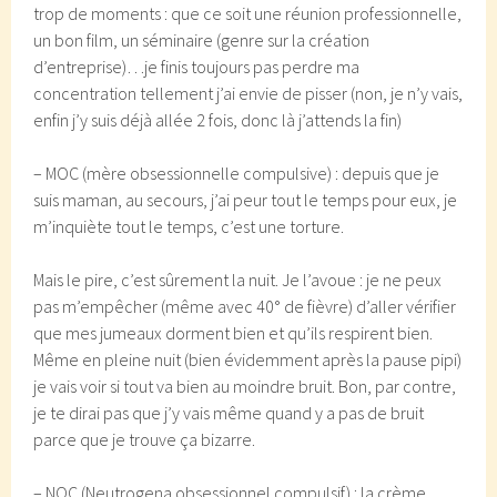
trop de moments : que ce soit une réunion professionnelle,
un bon film, un séminaire (genre sur la création
d’entreprise)…je finis toujours pas perdre ma
concentration tellement j’ai envie de pisser (non, je n’y vais,
enfin j’y suis déjà allée 2 fois, donc là j’attends la fin)
– MOC (mère obsessionnelle compulsive) : depuis que je
suis maman, au secours, j’ai peur tout le temps pour eux, je
m’inquiète tout le temps, c’est une torture.
Mais le pire, c’est sûrement la nuit. Je l’avoue : je ne peux
pas m’empêcher (même avec 40° de fièvre) d’aller vérifier
que mes jumeaux dorment bien et qu’ils respirent bien.
Même en pleine nuit (bien évidemment après la pause pipi)
je vais voir si tout va bien au moindre bruit. Bon, par contre,
je te dirai pas que j’y vais même quand y a pas de bruit
parce que je trouve ça bizarre.
– NOC (Neutrogena obsessionnel compulsif) : la crème