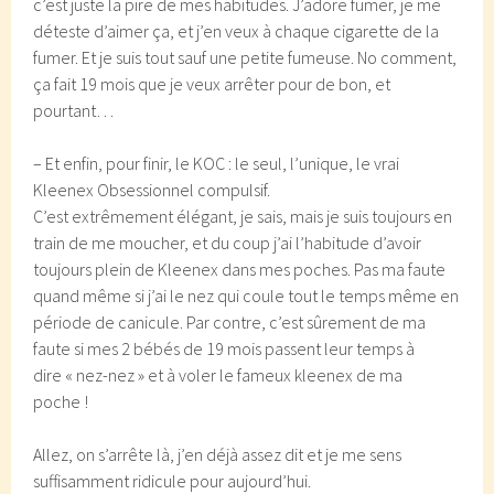
c’est juste la pire de mes habitudes. J’adore fumer, je me
déteste d’aimer ça, et j’en veux à chaque cigarette de la
fumer. Et je suis tout sauf une petite fumeuse. No comment,
ça fait 19 mois que je veux arrêter pour de bon, et
pourtant…
– Et enfin, pour finir, le KOC : le seul, l’unique, le vrai
Kleenex Obsessionnel compulsif.
C’est extrêmement élégant, je sais, mais je suis toujours en
train de me moucher, et du coup j’ai l’habitude d’avoir
toujours plein de Kleenex dans mes poches. Pas ma faute
quand même si j’ai le nez qui coule tout le temps même en
période de canicule. Par contre, c’est sûrement de ma
faute si mes 2 bébés de 19 mois passent leur temps à
dire « nez-nez » et à voler le fameux kleenex de ma
poche !
Allez, on s’arrête là, j’en déjà assez dit et je me sens
suffisamment ridicule pour aujourd’hui.