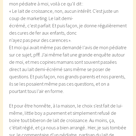
mon pédiatre à moi, voilà ce qu’il dit :
« Le lait de croissance, non, aucun intérêt. C’est juste un
coup de marketing. Le lait demi-
écrémé, c’est parfait. Et puis façon, je donne régulièrement
des cures de fer aux enfants, donc
n’ayez pas peur des carences ».
Et moi qui avait même pas demandé l’avis de mon pédiatre
sur ce sujet, pfff. J’ai même fait une grande enquête autour
de moi, et mes copines mamans sont souvent passées
direct au lait demi-écrémé sans même se poser de
questions. Et puis façon, nos grands-parents et nos parents,
ils se les posaient même pas ces questions, et on a
pourtant tous l’air en forme.
Et pour être honnête, à la maison, le choix s’est fait de lui-
même, little boy a purement et simplement refusé de
boire tout biberon de lait de croissance. Au moins, ça,
c’était réglé, et ça nous a bien arrangé.. Hier, je suis tombée
sur le commentaire d’un pédiatre, partisan du lait de