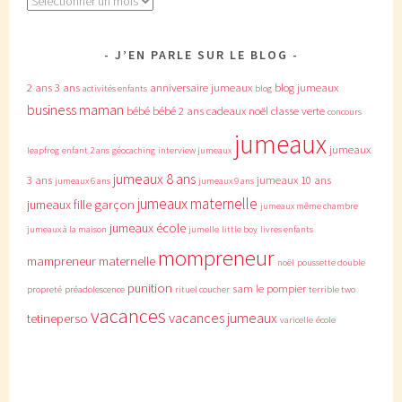
J’EN PARLE SUR LE BLOG
2 ans
3 ans
anniversaire jumeaux
blog jumeaux
activités enfants
blog
business maman
bébé
bébé 2 ans
cadeaux noël
classe verte
concours
jumeaux
jumeaux
leapfrog
enfant 2 ans
géocaching
interview jumeaux
jumeaux 8 ans
3 ans
jumeaux 10 ans
jumeaux 6 ans
jumeaux 9 ans
jumeaux maternelle
jumeaux fille garçon
jumeaux même chambre
jumeaux école
jumeaux à la maison
jumelle
little boy
livres enfants
mompreneur
mampreneur
maternelle
noël
poussette double
punition
sam le pompier
propreté
préadolescence
rituel coucher
terrible two
vacances
vacances jumeaux
tetineperso
varicelle
école