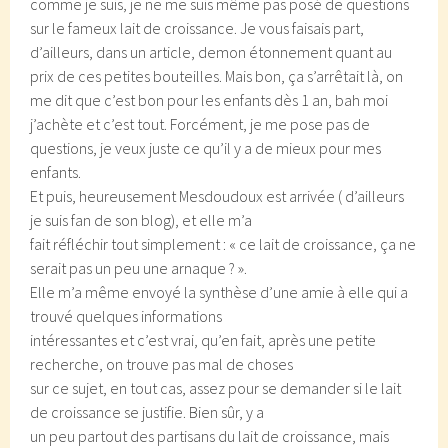
comme je suis, je ne me suis même pas posé de questions
sur le fameux lait de croissance. Je vous faisais part,
d’ailleurs, dans un article, demon étonnement quant au
prix de ces petites bouteilles. Mais bon, ça s’arrêtait là, on
me dit que c’est bon pour les enfants dès 1 an, bah moi
j’achète et c’est tout. Forcément, je me pose pas de
questions, je veux juste ce qu’il y a de mieux pour mes
enfants.
Et puis, heureusement Mesdoudoux est arrivée ( d’ailleurs
je suis fan de son blog), et elle m’a
fait réfléchir tout simplement : « ce lait de croissance, ça ne
serait pas un peu une arnaque ? ».
Elle m’a même envoyé la synthèse d’une amie à elle qui a
trouvé quelques informations
intéressantes et c’est vrai, qu’en fait, après une petite
recherche, on trouve pas mal de choses
sur ce sujet, en tout cas, assez pour se demander si le lait
de croissance se justifie. Bien sûr, y a
un peu partout des partisans du lait de croissance, mais