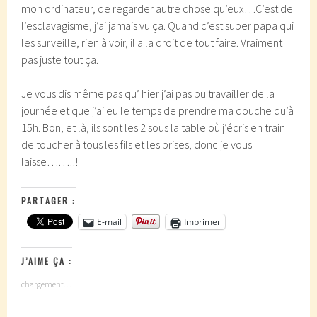
mon ordinateur, de regarder autre chose qu’eux…C’est de
l’esclavagisme, j’ai jamais vu ça. Quand c’est super papa qui
les surveille, rien à voir, il a la droit de tout faire. Vraiment
pas juste tout ça.
Je vous dis même pas qu’ hier j’ai pas pu travailler de la
journée et que j’ai eu le temps de prendre ma douche qu’à
15h. Bon, et là, ils sont les 2 sous la table où j’écris en train
de toucher à tous les fils et les prises, donc je vous
laisse……!!!
PARTAGER :
E-mail
Imprimer
J’AIME ÇA :
chargement…