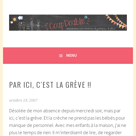
Aller
au
contenu
principal
COUPDOUBLE, UN BLOG D'UNE MAMAN DE JUMEAUX, CRÉÉ
COUP DOUBLE
EN 2007 ET ÉLU DANS LE TOP 5 DES BLOGS DE MAMAN
PAR ELLE/WIKIO. UN COUP DOUBLE ÇA DONNE DES
MENU
JUMEAUX, ÇA NOUS TOMBE DESSUS ET CA NOUS
PROPULSE SUPER MAMAN! CA DONNE DEUX FOIS PLUS DE
TRACAS, MAIS AUSSI DEUX FOIS PLUS D'AMOUR.
PAR ICI, C’EST LA GRÈVE !!
octobre 19, 2007
Désolée de mon absence depuis mercredi soir, mais par
ici, c’est la grève. Et la crèche ne prend pas les bébés pour
manque de personnel. Avec mes enfants à la maison, j’ai ne
plus le temps de rien. Il m’interdisent de lire, de regarder