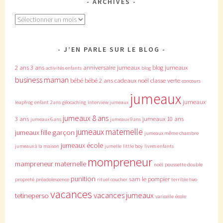
ARCHIVES
Archives
J’EN PARLE SUR LE BLOG
2 ans
3 ans
anniversaire jumeaux
blog jumeaux
activités enfants
blog
business maman
bébé
bébé 2 ans
cadeaux noël
classe verte
concours
jumeaux
jumeaux
leapfrog
enfant 2 ans
géocaching
interview jumeaux
jumeaux 8 ans
3 ans
jumeaux 10 ans
jumeaux 6 ans
jumeaux 9 ans
jumeaux maternelle
jumeaux fille garçon
jumeaux même chambre
jumeaux école
jumeaux à la maison
jumelle
little boy
livres enfants
mompreneur
mampreneur
maternelle
noël
poussette double
punition
sam le pompier
propreté
préadolescence
rituel coucher
terrible two
vacances
vacances jumeaux
tetineperso
varicelle
école