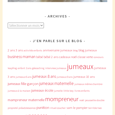
ARCHIVES
Archives
J’EN PARLE SUR LE BLOG
2 ans
3 ans
anniversaire jumeaux
blog jumeaux
activités enfants
blog
business maman
bébé
bébé 2 ans
cadeaux noël
classe verte
concours
jumeaux
jumeaux
leapfrog
enfant 2 ans
géocaching
interview jumeaux
jumeaux 8 ans
3 ans
jumeaux 10 ans
jumeaux 6 ans
jumeaux 9 ans
jumeaux maternelle
jumeaux fille garçon
jumeaux même chambre
jumeaux école
jumeaux à la maison
jumelle
little boy
livres enfants
mompreneur
mampreneur
maternelle
noël
poussette double
punition
sam le pompier
propreté
préadolescence
rituel coucher
terrible two