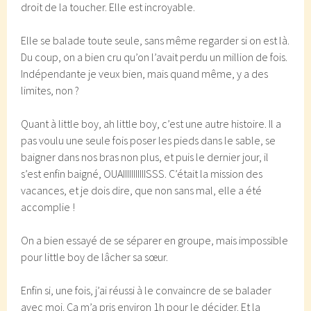
droit de la toucher. Elle est incroyable.
Elle se balade toute seule, sans même regarder si on est là.
Du coup, on a bien cru qu’on l’avait perdu un million de fois.
Indépendante je veux bien, mais quand même, y a des
limites, non ?
Quant à little boy, ah little boy, c’est une autre histoire. Il a
pas voulu une seule fois poser les pieds dans le sable, se
baigner dans nos bras non plus, et puis le dernier jour, il
s’est enfin baigné, OUAIIIIIIIIIIISSS. C’était la mission des
vacances, et je dois dire, que non sans mal, elle a été
accomplie !
On a bien essayé de se séparer en groupe, mais impossible
pour little boy de lâcher sa sœur.
Enfin si, une fois, j’ai réussi à le convaincre de se balader
avec moi. Ca m’a pris environ 1h pour le décider. Et la