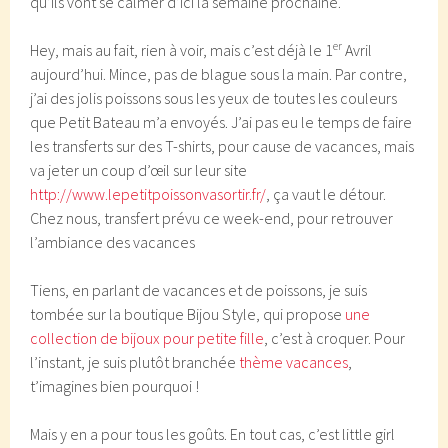
qu’ils vont se calmer d’ici la semaine prochaine.
er
Hey, mais au fait, rien à voir, mais c’est déjà le 1
Avril
aujourd’hui. Mince, pas de blague sous la main. Par contre,
j’ai des jolis poissons sous les yeux de toutes les couleurs
que Petit Bateau m’a envoyés. J’ai pas eu le temps de faire
les transferts sur des T-shirts, pour cause de vacances, mais
va jeter un coup d’œil sur leur site
http://www.lepetitpoissonvasortir.fr/
, ça vaut le détour.
Chez nous, transfert prévu ce week-end, pour retrouver
l’ambiance des vacances
Tiens, en parlant de vacances et de poissons, je suis
tombée sur la boutique Bijou Style, qui propose
une
collection de bijoux pour petite fille
, c’est à croquer. Pour
l’instant, je suis plutôt branchée
thème vacances
,
t’imagines bien pourquoi !
Mais y en a pour tous les goûts. En tout cas, c’est little girl