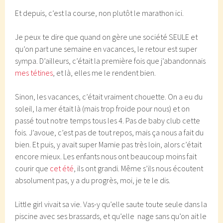
Et depuis, c’est la course, non plutôt le marathon ici.
Je peux te dire que quand on gère une société SEULE et
qu’on part une semaine en vacances, le retour est super
sympa. D’ailleurs, c’était la première fois que j’abandonnais
mes tétines
, et là, elles me le rendent bien.
Sinon, les vacances, c’était vraiment chouette. On a eu du
soleil, la mer était là (mais trop froide pour nous) et on
passé tout notre temps tous les 4. Pas de baby club cette
fois. J’avoue, c’est pas de tout repos, mais ça nous a fait du
bien. Et puis, y avait super Mamie pas très loin, alors c’était
encore mieux. Les enfants nous ont beaucoup moins fait
courir que
cet été
, ils ont grandi. Même s’ils nous écoutent
absolument pas, y a du progrès, moi, je te le dis.
Little girl vivait sa vie. Vas-y qu’elle saute toute seule dans la
piscine avec ses brassards, et qu’elle nage sans qu’on ait le