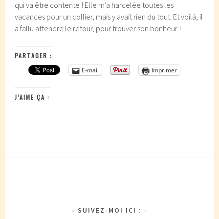
qui va être contente ! Elle m’a harcelée toutes les
vacances pour un collier, mais y avait rien du tout. Et voilà, il
a fallu attendre le retour, pour trouver son bonheur !
PARTAGER :
E-mail
Imprimer
J’AIME ÇA :
SUIVEZ-MOI ICI :