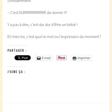
constamment:
– C’est DURRRRRRRRRR de dormir !!!
Y a pas à dire, c’est dur dur d’être un bébé !
Et chez toi, c’est quoi le mot ou l’expression du moment ?
PARTAGER :
E-mail
Imprimer
J’AIME ÇA :