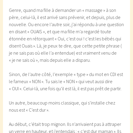
Genre, quand ma fille à demander un « massage » à son
père, celui-là, il est arrivé sans prévenir, et depuis, plus de
nouvelle. Ou encore l’autre soir, j’ai répondu à une question
en disant « OUAIS », et que ma fille m’a regardé toute
étonnée en rétorquant « Oui, c’est oui ! c’est les bébés qui
disent Ouais ». Là, je peux te dire, que cette petite phrase (
je ne sais pas où elle l’a entendue) est vraiment venu de
« je ne sais où », mais depuis elle a disparu.
Sinon, de l’autre côté, l’exemple « type » du mot en CDI est
le fameux « NON ». Tu sais le « NON » qui veut aussi dire
« OUI ». Celui-là, une fois qu’il est là, il est pas prêt de partir.
Un autre, beaucoup moins classique, qui s’installe chez
nous est « C’est dur ».
Au début, c’était trop mignon. Ils n’arrivaient pas à attraper
un verre en hauteur, et j’entendais : « c’est dur maman ». Ils