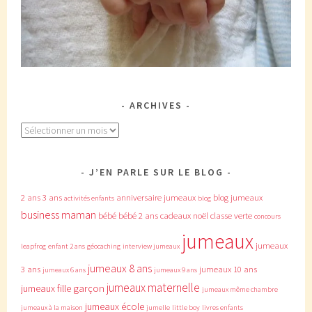
ARCHIVES
Archives
J’EN PARLE SUR LE BLOG
2 ans
3 ans
anniversaire jumeaux
blog jumeaux
activités enfants
blog
business maman
bébé
bébé 2 ans
cadeaux noël
classe verte
concours
jumeaux
jumeaux
leapfrog
enfant 2 ans
géocaching
interview jumeaux
jumeaux 8 ans
3 ans
jumeaux 10 ans
jumeaux 6 ans
jumeaux 9 ans
jumeaux maternelle
jumeaux fille garçon
jumeaux même chambre
jumeaux école
jumeaux à la maison
jumelle
little boy
livres enfants