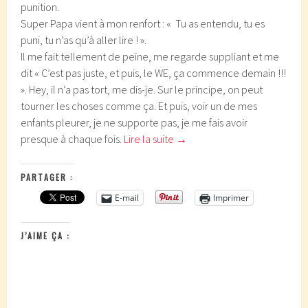
punition.
Super Papa vient à mon renfort : « Tu as entendu, tu es
puni, tu n’as qu’à aller lire ! ».
Il me fait tellement de peine, me regarde suppliant et me
dit « C’est pas juste, et puis, le WE, ça commence demain !!!
». Hey, il n’a pas tort, me dis-je. Sur le principe, on peut
tourner les choses comme ça. Et puis, voir un de mes
enfants pleurer, je ne supporte pas, je me fais avoir
presque à chaque fois.
Lire la suite
→
PARTAGER :
E-mail
Imprimer
J’AIME ÇA :