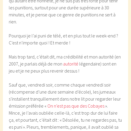
qu’autant être honnête, je ne suis pas très forte pour tenir
les punitions, surtout pour une durée supérieure à 30
minutes, et je pense que ce genre de punitions ne sert à
rien.
Pourquoi je l’ai puni de télé, et en plus tout le week-end ?
C’est n’importe quoi ! Et merde !
Mais trop tard, c’était dit, ma crédibilité et mon autorité (en
2007, je parlais déjà de mon
autorité
légendaire) sont en
jeu et je ne peux plus revenir dessus !
Sauf que, vendredi soir, comme chaque vendredi soir
(récompense d’une dure semaine d’école), les jumeaux
s’installent tranquillement dans notre lit pour regarder leur
émission préférée «
On n’est pas que des Cobayes
».
Mince, je l’avais oubliée celle-là, c’est trop dur de lui faire
ça, et pourtant, c’était dit : « Désolée, tu ne regardes pas, tu
es puni ». Pleurs, tremblements, panique, il avait oublié sa