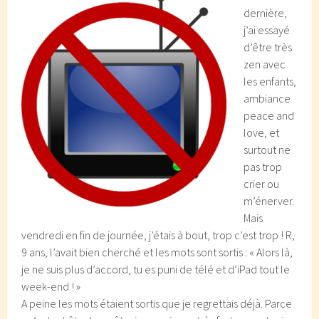
dernière,
j’ai essayé
d’être très
zen avec
les enfants,
ambiance
peace and
love, et
surtout ne
pas trop
crier ou
m’énerver.
Mais
vendredi en fin de journée, j’étais à bout, trop c’est trop ! R,
9 ans, l’avait bien cherché et les mots sont sortis : « Alors là,
je ne suis plus d’accord, tu es puni de télé et d’iPad tout le
week-end ! »
A peine les mots étaient sortis que je regrettais déjà. Parce