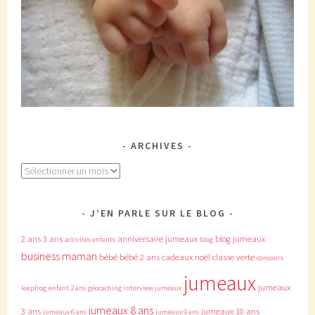
ARCHIVES
Archives
J’EN PARLE SUR LE BLOG
2 ans
3 ans
anniversaire jumeaux
blog jumeaux
activités enfants
blog
business maman
bébé
bébé 2 ans
cadeaux noël
classe verte
concours
jumeaux
jumeaux
leapfrog
enfant 2 ans
géocaching
interview jumeaux
jumeaux 8 ans
3 ans
jumeaux 10 ans
jumeaux 6 ans
jumeaux 9 ans