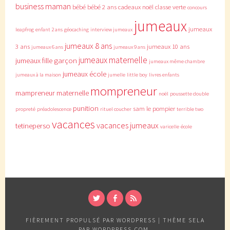
business maman
bébé
bébé 2 ans
cadeaux noël
classe verte
concours
jumeaux
jumeaux
leapfrog
enfant 2 ans
géocaching
interview jumeaux
jumeaux 8 ans
3 ans
jumeaux 10 ans
jumeaux 6 ans
jumeaux 9 ans
jumeaux maternelle
jumeaux fille garçon
jumeaux même chambre
jumeaux école
jumeaux à la maison
jumelle
little boy
livres enfants
mompreneur
mampreneur
maternelle
noël
poussette double
punition
sam le pompier
propreté
préadolescence
rituel coucher
terrible two
vacances
vacances jumeaux
tetineperso
varicelle
école
TWITTER
FACEBOOK
RSS
FIÈREMENT PROPULSÉ PAR WORDPRESS
|
THÈME SELA
PAR
WORDPRESS.COM
.