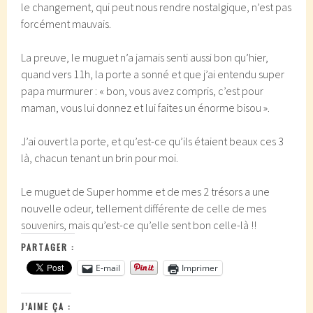
le changement, qui peut nous rendre nostalgique, n’est pas
forcément mauvais.
La preuve, le muguet n’a jamais senti aussi bon qu’hier,
quand vers 11h, la porte a sonné et que j’ai entendu super
papa murmurer : « bon, vous avez compris, c’est pour
maman, vous lui donnez et lui faites un énorme bisou ».
J’ai ouvert la porte, et qu’est-ce qu’ils étaient beaux ces 3
là, chacun tenant un brin pour moi.
Le muguet de Super homme et de mes 2 trésors a une
nouvelle odeur, tellement différente de celle de mes
souvenirs, mais qu’est-ce qu’elle sent bon celle-là !!
PARTAGER :
E-mail
Imprimer
J’AIME ÇA :