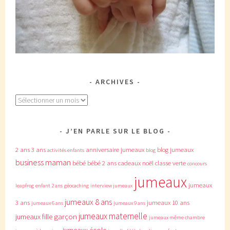
ARCHIVES
Archives
J’EN PARLE SUR LE BLOG
2 ans
3 ans
anniversaire jumeaux
blog jumeaux
activités enfants
blog
business maman
bébé
bébé 2 ans
cadeaux noël
classe verte
concours
jumeaux
jumeaux
leapfrog
enfant 2 ans
géocaching
interview jumeaux
jumeaux 8 ans
3 ans
jumeaux 10 ans
jumeaux 6 ans
jumeaux 9 ans
jumeaux maternelle
jumeaux fille garçon
jumeaux même chambre
jumeaux école