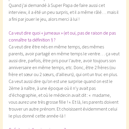
Quand j’ai demandé à Super Papa de faire aussi cet
interview, il a été un peu surpris, et il a même râlé… mais il
a fini par jouer le jeu, alors merci à lui !
Ca veut dire quoi « jumeaux » (et oui, pas de raison de pas
connaître ta définition !) ?
Ca veut dire être nés en même temps, des mêmes
parents, avoir partagé en même temps le ventre… ça veut
aussi dire, parfois, être pris pour l’autre, avoir toujours son
anniversaire en même temps, etc. Donc, être 2 frères (ou
frère et sœur ou 2 sœurs, d’ailleurs), qui ont un truc en plus.
Ca veut aussi dire qu’on est une surprise quand on est le
2ème à naître, à une époque où il n’y avait pas
d’échographie, et où le médecin avait dit : « madame,
vous aurez une très grosse fille ! ». Et là, les parents doivent
trouver un autre prénom. Et choisissent évidemment celui
le plus donné cette année-là !