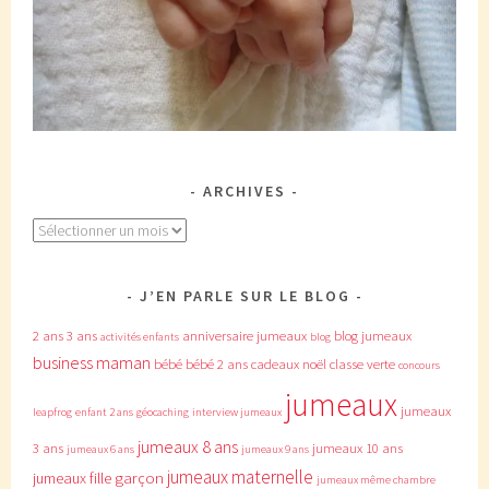
ARCHIVES
Archives
J’EN PARLE SUR LE BLOG
2 ans
3 ans
anniversaire jumeaux
blog jumeaux
activités enfants
blog
business maman
bébé
bébé 2 ans
cadeaux noël
classe verte
concours
jumeaux
jumeaux
leapfrog
enfant 2 ans
géocaching
interview jumeaux
jumeaux 8 ans
3 ans
jumeaux 10 ans
jumeaux 6 ans
jumeaux 9 ans
jumeaux maternelle
jumeaux fille garçon
jumeaux même chambre