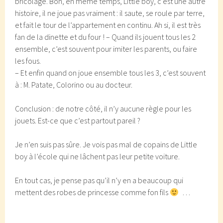
bricolage. Bon, en même temps, Little boy, c’est une autre
histoire, il ne joue pas vraiment : il saute, se roule par terre,
et fait le tour de l’appartement en continu. Ah si, il est très
fan de la dinette et du four ! – Quand ils jouent tous les 2
ensemble, c’est souvent pour imiter les parents, ou faire
les fous.
– Et enfin quand on joue ensemble tous les 3, c’est souvent
à : M. Patate, Colorino ou au docteur.
Conclusion : de notre côté, il n’y aucune règle pour les
jouets. Est-ce que c’est partout pareil ?
Je n’en suis pas sûre. Je vois pas mal de copains de Little
boy à l’école qui ne lâchent pas leur petite voiture.
En tout cas, je pense pas qu’il n’y en a beaucoup qui
mettent des robes de princesse comme fon fils
…