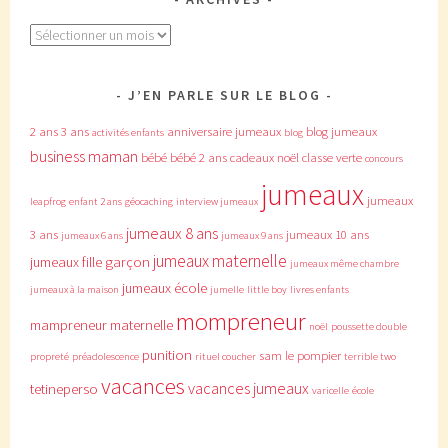
Archives
J’EN PARLE SUR LE BLOG
2 ans
3 ans
anniversaire jumeaux
blog jumeaux
activités enfants
blog
business maman
bébé
bébé 2 ans
cadeaux noël
classe verte
concours
jumeaux
jumeaux
leapfrog
enfant 2 ans
géocaching
interview jumeaux
jumeaux 8 ans
3 ans
jumeaux 10 ans
jumeaux 6 ans
jumeaux 9 ans
jumeaux maternelle
jumeaux fille garçon
jumeaux même chambre
jumeaux école
jumeaux à la maison
jumelle
little boy
livres enfants
mompreneur
mampreneur
maternelle
noël
poussette double
punition
sam le pompier
propreté
préadolescence
rituel coucher
terrible two
vacances
vacances jumeaux
tetineperso
varicelle
école