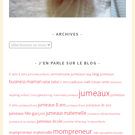
ARCHIVES
Archives
J’EN PARLE SUR LE BLOG
2 ans
3 ans
anniversaire jumeaux
blog jumeaux
activités enfants
blog
business maman
bébé
bébé 2 ans
cadeaux noël
classe verte
concours
jumeaux
jumeaux
leapfrog
enfant 2 ans
géocaching
interview jumeaux
jumeaux 8 ans
3 ans
jumeaux 10 ans
jumeaux 6 ans
jumeaux 9 ans
jumeaux maternelle
jumeaux fille garçon
jumeaux même chambre
jumeaux école
jumeaux à la maison
jumelle
little boy
livres enfants
mompreneur
mampreneur
maternelle
noël
poussette double