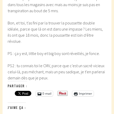
dans tous les magasins avec mais au moins je suis pas en
transpiration au bout de 5 mns.
Bon, et toi, t’as fini par la trouver la poussette double
idéale, parce que là on est dans une impasse ? Les miens,
ils ont que 18 mois, donc la poussette est loin d’être
révolue.
PS : ça y est, little boy et big boy sont réveillés, je fonce.
PS2 : tu connais toi le CMV, parce que c’est un sacré vicieux
celui-là, pas méchant, mais un peu sadique, je t’en parlerai
demain dès que je peux.
PARTAGER :
E-mail
Imprimer
J’AIME ÇA :