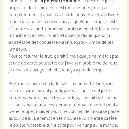
fameux sujet de
la poussette double
. Je crois que je vais
un peu te décevoir, ce qui est mon cas aussi, mais j’ai
complètement changé d’avis sur la poussette Powertwin 3
roues de
Jane
. Je la conseillais y a quelques temps, c’est
sûr, elle est quand même bien pratique en ville, facilement
maniable avec ses 3 roues, et assez pratique quand tu
es à l’étape des coques (environ jusqu’aux 8 mois de tes
jumeaux).
Pour te résumer le truc, ça fait 5 mois que je ne m’étais pas
servie de cette poussette car j’avais un problème de roue,
je devais la changer, blabla, tout ça a pris du temps.
Bref, me revoilà en ballade avec la poussette Jané, sauf
que mes jumeaux ont grandi, grossi, et qu’ils sont juste
compressés dedans. Je te promets, ça me fait de la peine,
surtout pour celui qui est derrière : non seulement il peut à
peine bouger, mais en plus il ne voit rien de ce qui se passe
autour de lui. De temps en temps, je le vois mettre sa tête
le plus loin possible sur le côté pour voir un peu le monde,