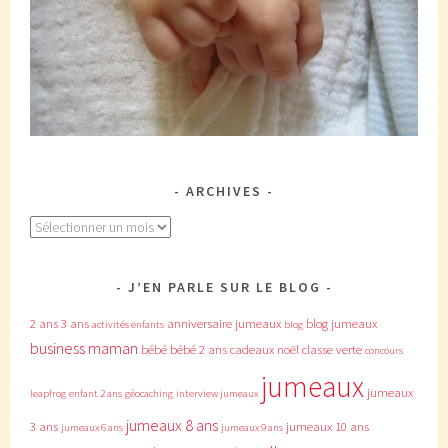
ARCHIVES
Archives
J’EN PARLE SUR LE BLOG
2 ans
3 ans
anniversaire jumeaux
blog jumeaux
activités enfants
blog
business maman
bébé
bébé 2 ans
cadeaux noël
classe verte
concours
jumeaux
jumeaux
leapfrog
enfant 2 ans
géocaching
interview jumeaux
jumeaux 8 ans
3 ans
jumeaux 10 ans
jumeaux 6 ans
jumeaux 9 ans