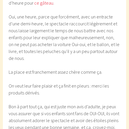
d’heure pour
ce gâteau
.
Oui, une heure, parce que forcément, avec un entracte
d’une demi-heure, le spectacle raccourcit légèrement et
nous laisse largement le temps de nous battre avec nos
enfants pour leur expliquer que malheureusement, non,
on ne peut pas acheter la voiture Oui-oui, et le ballon, et le
livre, et toutes les peluches qu’il y a un peu partout autour
de nous.
La place est franchement assez chère comme ça.
On veut leur faire plaisir et ça finit en pleurs : merci les
produits dérivés.
Bon à part tout ça, qui est juste mon avis d’adulte, je peux
vous assurer que si vos enfants sont fans de OUI-OUI, ils vont
absolument adorer le spectacle et avoir des étoiles pleins
les yeux pendant une bonne semaine, et ça, croyez-moi,