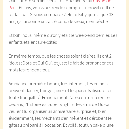
Oui-Oui fête son anniversaire cette année au
Casino de
Paris
. 60 ans, vous vous rendez compte ! Incroyable. Il ne
les fait pas. Si vous comparez à Hello Kitty qui n’a que 33
ans, ça lui donne un sacré coup de vieux, n’empêche.
Et bah, nous, même qu’on y était le week-end dernier. Les
enfants étaient surexcités.
En même temps, que les choses soient claires, ils ont 2
idoles : Dora et Oui-Oui, et juste le fait de prononcer ces
mots les rendent fous.
Ambiance première boom, très interactif, les enfants
peuvent danser, bouger, crier et les parents discuter en
toute tranquillité. Franchement, j’ai eu du mal à rentrer
dedans, l’histoire est super « light » : les amis de Oui-oui
veulent lui organiser un anniversaire surprise et, bien
évidemment, les méchants s’en mêlent et dérobent le
gâteau préparé à l’occasion. Et voilà, tout un cake d’une