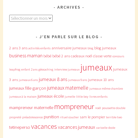
ARCHIVES
Archives
J’EN PARLE SUR LE BLOG
2 ans
3 ans
anniversaire jumeaux
blog jumeaux
activités enfants
blog
business maman
bébé
bébé 2 ans
cadeaux noël
classe verte
concours
jumeaux
jumeaux
leapfrog
enfant 2 ans
géocaching
interview jumeaux
jumeaux 8 ans
3 ans
jumeaux 10 ans
jumeaux 6 ans
jumeaux 9 ans
jumeaux maternelle
jumeaux fille garçon
jumeaux même chambre
jumeaux école
jumeaux à la maison
jumelle
little boy
livres enfants
mompreneur
mampreneur
maternelle
noël
poussette double
punition
sam le pompier
propreté
préadolescence
rituel coucher
terrible two
vacances
vacances jumeaux
tetineperso
varicelle
école