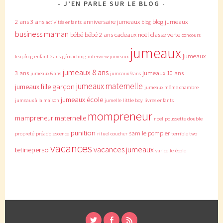
J’EN PARLE SUR LE BLOG
2 ans
3 ans
anniversaire jumeaux
blog jumeaux
activités enfants
blog
business maman
bébé
bébé 2 ans
cadeaux noël
classe verte
concours
jumeaux
jumeaux
leapfrog
enfant 2 ans
géocaching
interview jumeaux
jumeaux 8 ans
3 ans
jumeaux 10 ans
jumeaux 6 ans
jumeaux 9 ans
jumeaux maternelle
jumeaux fille garçon
jumeaux même chambre
jumeaux école
jumeaux à la maison
jumelle
little boy
livres enfants
mompreneur
mampreneur
maternelle
noël
poussette double
punition
sam le pompier
propreté
préadolescence
rituel coucher
terrible two
vacances
vacances jumeaux
tetineperso
varicelle
école