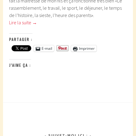
fait la maîtresse de mon fils et ça fonctionne très bien «Le
rassemblement, le travail, le sport, le déjeuner, le temps
de l’histoire, la sieste, l’heure des parents».
Lire la suite
→
PARTAGER :
E-mail
Imprimer
J’AIME ÇA :
SUIVEZ-MOI ICI :