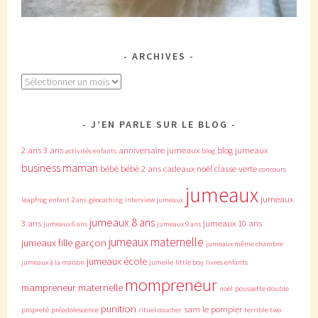
ARCHIVES
Archives
J’EN PARLE SUR LE BLOG
2 ans
3 ans
anniversaire jumeaux
blog jumeaux
activités enfants
blog
business maman
bébé
bébé 2 ans
cadeaux noël
classe verte
concours
jumeaux
jumeaux
leapfrog
enfant 2 ans
géocaching
interview jumeaux
jumeaux 8 ans
3 ans
jumeaux 10 ans
jumeaux 6 ans
jumeaux 9 ans
jumeaux maternelle
jumeaux fille garçon
jumeaux même chambre
jumeaux école
jumeaux à la maison
jumelle
little boy
livres enfants
mompreneur
mampreneur
maternelle
noël
poussette double
punition
sam le pompier
propreté
préadolescence
rituel coucher
terrible two