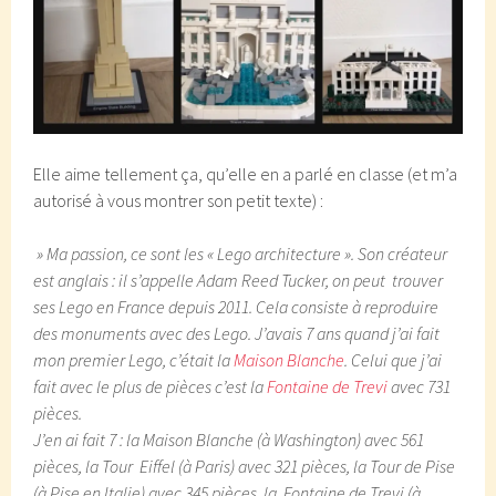
Elle aime tellement ça, qu’elle en a parlé en classe (et m’a
autorisé à vous montrer son petit texte) :
» Ma passion, ce sont les « Lego architecture ». Son créateur
est anglais : il s’appelle Adam Reed Tucker, on peut trouver
ses Lego en France depuis 2011. Cela consiste à reproduire
des monuments avec des Lego. J’avais 7 ans quand j’ai fait
mon premier Lego, c’était la
Maison Blanche
. Celui que j’ai
fait avec le plus de pièces c’est la
Fontaine de Trevi
avec 731
pièces.
J’en ai fait 7 : la Maison Blanche (à Washington) avec 561
pièces, la Tour Eiffel (à Paris) avec 321 pièces, la Tour de Pise
(à Pise en Italie) avec 345 pièces, la Fontaine de Trevi (à