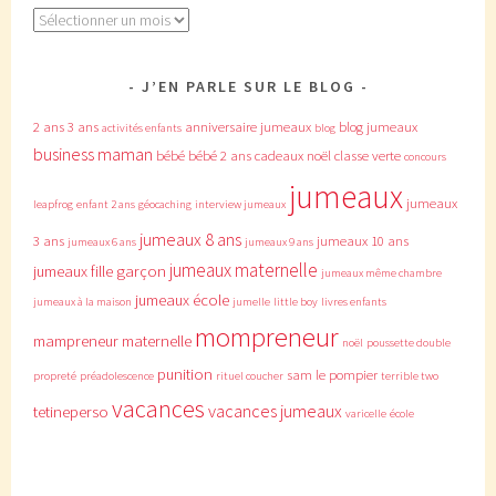
Archives
J’EN PARLE SUR LE BLOG
2 ans
3 ans
anniversaire jumeaux
blog jumeaux
activités enfants
blog
business maman
bébé
bébé 2 ans
cadeaux noël
classe verte
concours
jumeaux
jumeaux
leapfrog
enfant 2 ans
géocaching
interview jumeaux
jumeaux 8 ans
3 ans
jumeaux 10 ans
jumeaux 6 ans
jumeaux 9 ans
jumeaux maternelle
jumeaux fille garçon
jumeaux même chambre
jumeaux école
jumeaux à la maison
jumelle
little boy
livres enfants
mompreneur
mampreneur
maternelle
noël
poussette double
punition
sam le pompier
propreté
préadolescence
rituel coucher
terrible two
vacances
vacances jumeaux
tetineperso
varicelle
école