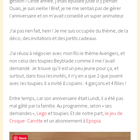
gestion ! Cette année, j’étais épuisée juste d’y penser.
Ouais, je suis vieille ! Bref, je ne me sentais pas de gérer
l’anniversaire et on m’avait conseillé un super animateur.
J’ai pas rien fait, hein ! Je me suis occupée du thème, de la
déco, des invitations et des petits cadeaux.
J’ai réussi à négocier avec mon fils le thème Avengers, et
non celui des toupies Beyblade comme il me l’avait
demandé. Je trouve qu’il est un peu jeune pour ça, et
surtout, dans tous les invités, il n’y en a que 2 que jouent
avec les toupies. Il a invité 8 copains : 4 garçons et 4 filles !
Entre temps, car son anniversaire était Lundi, il a été pas
mal gâté par la famille. Au programme, selon « ses
demandes »,
Lego
et toupies. Et de notre part,
le jeu de
Croque- Carotte
et un abonnement à
Epopia
.
Save