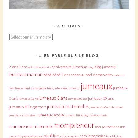
ARCHIVES
Archives
J’EN PARLE SUR LE BLOG
2 ans
3 ans
anniversaire jumeaux
blog jumeaux
activités enfants
blog
business maman
bébé
bébé 2 ans
cadeaux noël
classe verte
concours
jumeaux
jumeaux
leapfrog
enfant 2 ans
géocaching
interview jumeaux
jumeaux 8 ans
3 ans
jumeaux 10 ans
jumeaux 6 ans
jumeaux 9 ans
jumeaux maternelle
jumeaux fille garçon
jumeaux même chambre
jumeaux école
jumeaux à la maison
jumelle
little boy
livres enfants
mompreneur
mampreneur
maternelle
noël
poussette double
punition
sam le pompier
propreté
préadolescence
rituel coucher
terrible two