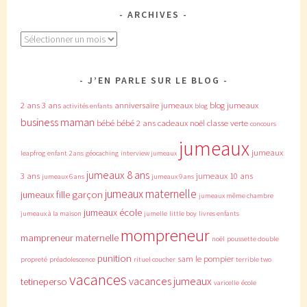
ARCHIVES
Archives
J’EN PARLE SUR LE BLOG
2 ans
3 ans
anniversaire jumeaux
blog jumeaux
activités enfants
blog
business maman
bébé
bébé 2 ans
cadeaux noël
classe verte
concours
jumeaux
jumeaux
leapfrog
enfant 2 ans
géocaching
interview jumeaux
jumeaux 8 ans
3 ans
jumeaux 10 ans
jumeaux 6 ans
jumeaux 9 ans
jumeaux maternelle
jumeaux fille garçon
jumeaux même chambre
jumeaux école
jumeaux à la maison
jumelle
little boy
livres enfants
mompreneur
mampreneur
maternelle
noël
poussette double
punition
sam le pompier
propreté
préadolescence
rituel coucher
terrible two
vacances
vacances jumeaux
tetineperso
varicelle
école