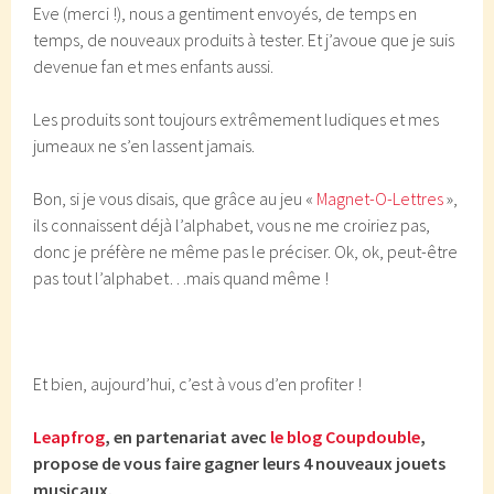
Eve (merci !), nous a gentiment envoyés, de temps en
temps, de nouveaux produits à tester. Et j’avoue que je suis
devenue fan et mes enfants aussi.
Les produits sont toujours extrêmement ludiques et mes
jumeaux ne s’en lassent jamais.
Bon, si je vous disais, que grâce au jeu «
Magnet-O-Lettres
»,
ils connaissent déjà l’alphabet, vous ne me croiriez pas,
donc je préfère ne même pas le préciser. Ok, ok, peut-être
pas tout l’alphabet…mais quand même !
Et bien, aujourd’hui, c’est à vous d’en profiter !
Leapfrog
, en partenariat avec
le blog Coupdouble
,
propose de vous faire gagner leurs 4 nouveaux jouets
musicaux.