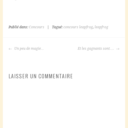
Publié dans:
Concours
|
Tagué:
concours leapfrog
,
leapfrog
NAVIGATION
Un peu de magie…
Et les gagnants sont….
DES
ARTICLES
LAISSER UN COMMENTAIRE