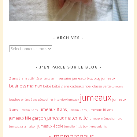
ARCHIVES
Archives
J’EN PARLE SUR LE BLOG
2 ans
3 ans
anniversaire jumeaux
blog jumeaux
activités enfants
blog
business maman
bébé
bébé 2 ans
cadeaux noël
classe verte
concours
jumeaux
jumeaux
leapfrog
enfant 2 ans
géocaching
interview jumeaux
jumeaux 8 ans
3 ans
jumeaux 10 ans
jumeaux 6 ans
jumeaux 9 ans
jumeaux maternelle
jumeaux fille garçon
jumeaux même chambre
jumeaux école
jumeaux à la maison
jumelle
little boy
livres enfants
mompreneur