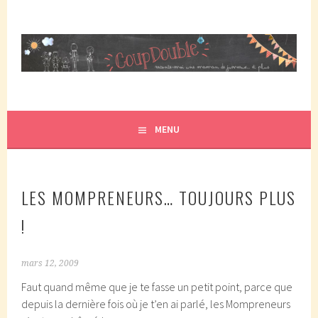
Aller
au
contenu
principal
COUPDOUBLE, UN BLOG D'UNE MAMAN DE JUMEAUX, CRÉÉ
COUP DOUBLE
EN 2007 ET ÉLU DANS LE TOP 5 DES BLOGS DE MAMAN
PAR ELLE/WIKIO. UN COUP DOUBLE ÇA DONNE DES
MENU
JUMEAUX, ÇA NOUS TOMBE DESSUS ET CA NOUS
PROPULSE SUPER MAMAN! CA DONNE DEUX FOIS PLUS DE
TRACAS, MAIS AUSSI DEUX FOIS PLUS D'AMOUR.
LES MOMPRENEURS… TOUJOURS PLUS
!
mars 12, 2009
Faut quand même que je te fasse un petit point, parce que
depuis la dernière fois où je t’en ai parlé, les Mompreneurs