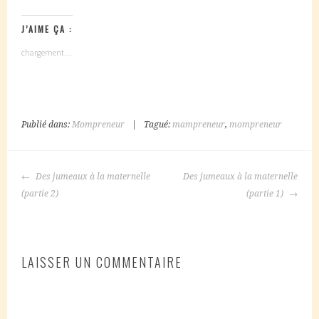
J’AIME ÇA :
chargement…
Publié dans:
Mompreneur
|
Tagué:
mampreneur
,
mompreneur
NAVIGATION
Des jumeaux à la maternelle
Des jumeaux à la maternelle
DES
(partie 2)
(partie 1)
ARTICLES
LAISSER UN COMMENTAIRE