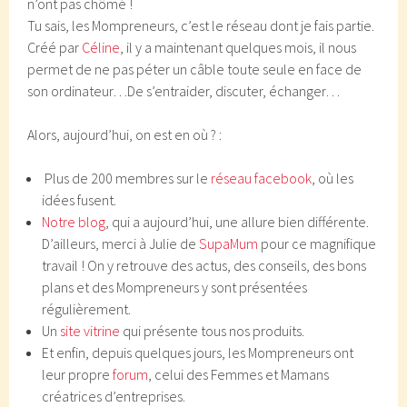
n’ont pas chômé !
Tu sais, les Mompreneurs, c’est le réseau dont je fais partie.
Créé par
Céline
, il y a maintenant quelques mois, il nous
permet de ne pas péter un câble toute seule en face de
son ordinateur…De s’entraider, discuter, échanger…
Alors, aujourd’hui, on est en où ? :
Plus de 200 membres sur le
réseau facebook
, où les
idées fusent.
Notre blog
, qui a aujourd’hui, une allure bien différente.
D’ailleurs, merci à Julie de
SupaMum
pour ce magnifique
travail ! On y retrouve des actus, des conseils, des bons
plans et des Mompreneurs y sont présentées
régulièrement.
Un
site vitrine
qui présente tous nos produits.
Et enfin, depuis quelques jours, les Mompreneurs ont
leur propre
forum
, celui des Femmes et Mamans
créatrices d’entreprises.