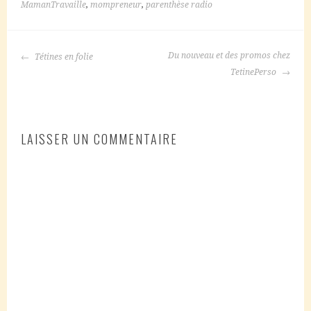
MamanTravaille
,
mompreneur
,
parenthèse radio
NAVIGATION
Du nouveau et des promos chez
Tétines en folie
DES
TetinePerso
ARTICLES
LAISSER UN COMMENTAIRE