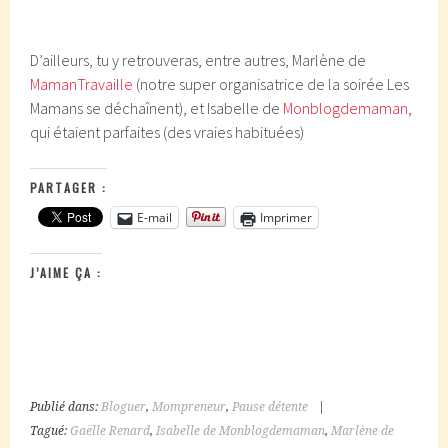
D’ailleurs, tu y retrouveras, entre autres, Marlène de
MamanTravaille
(notre super organisatrice de la soirée Les
Mamans se déchaînent), et Isabelle de
Monblogdemaman
,
qui étaient parfaites (des vraies habituées)
PARTAGER :
E-mail
Imprimer
J’AIME ÇA :
Publié dans:
Bloguer
,
Mompreneur
,
Pause détente
|
Tagué:
Gaëlle Renard
,
Isabelle de Monblogdemaman
,
Marlène de