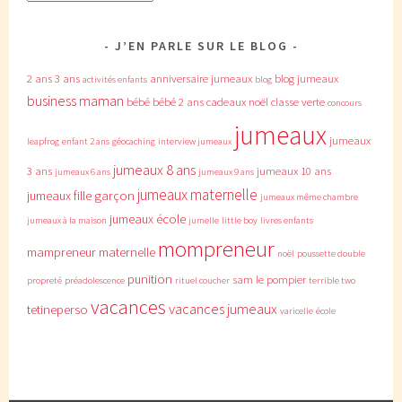
J’EN PARLE SUR LE BLOG
2 ans
3 ans
anniversaire jumeaux
blog jumeaux
activités enfants
blog
business maman
bébé
bébé 2 ans
cadeaux noël
classe verte
concours
jumeaux
jumeaux
leapfrog
enfant 2 ans
géocaching
interview jumeaux
jumeaux 8 ans
3 ans
jumeaux 10 ans
jumeaux 6 ans
jumeaux 9 ans
jumeaux maternelle
jumeaux fille garçon
jumeaux même chambre
jumeaux école
jumeaux à la maison
jumelle
little boy
livres enfants
mompreneur
mampreneur
maternelle
noël
poussette double
punition
sam le pompier
propreté
préadolescence
rituel coucher
terrible two
vacances
vacances jumeaux
tetineperso
varicelle
école