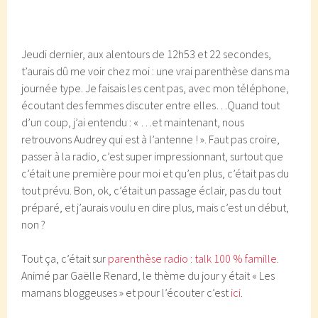
Jeudi dernier, aux alentours de 12h53 et 22 secondes,
t’aurais dû me voir chez moi : une vrai parenthèse dans ma
journée type. Je faisais les cent pas, avec mon téléphone,
écoutant des femmes discuter entre elles…Quand tout
d’un coup, j’ai entendu : « …et maintenant, nous
retrouvons Audrey qui est à l’antenne ! ». Faut pas croire,
passer à la radio, c’est super impressionnant, surtout que
c’était une première pour moi et qu’en plus, c’était pas du
tout prévu. Bon, ok, c’était un passage éclair, pas du tout
préparé, et j’aurais voulu en dire plus, mais c’est un début,
non ?
Tout ça, c’était sur
parenthèse radio : talk 100 % famille
.
Animé par Gaëlle Renard, le thème du jour y était « Les
mamans bloggeuses » et pour l’écouter c’est
ici
.