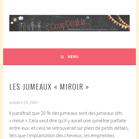
Aller
au
contenu
principal
COUPDOUBLE, UN BLOG D'UNE MAMAN DE JUMEAUX, CRÉÉ
COUP DOUBLE
EN 2007 ET ÉLU DANS LE TOP 5 DES BLOGS DE MAMAN
PAR ELLE/WIKIO. UN COUP DOUBLE ÇA DONNE DES
MENU
JUMEAUX, ÇA NOUS TOMBE DESSUS ET CA NOUS
PROPULSE SUPER MAMAN! CA DONNE DEUX FOIS PLUS DE
TRACAS, MAIS AUSSI DEUX FOIS PLUS D'AMOUR.
LES JUMEAUX « MIROIR »
octobre 23, 2007
Il paraîtrait que 20 % des jumeaux sont des jumeaux dits
« miroir ». Cela veut dire qu’il y aurait une symétrie parfaite
entre eux, et cela se retrouverait sur plein de petits détails,
tels que l’implantation des cheveux, les empreintes