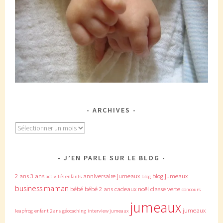
ARCHIVES
Archives
J’EN PARLE SUR LE BLOG
2 ans
3 ans
anniversaire jumeaux
blog jumeaux
activités enfants
blog
business maman
bébé
bébé 2 ans
cadeaux noël
classe verte
concours
jumeaux
jumeaux
leapfrog
enfant 2 ans
géocaching
interview jumeaux