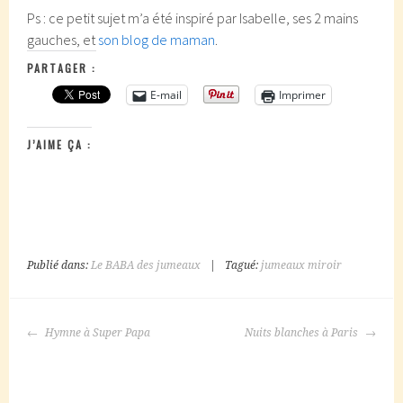
Ps : ce petit sujet m’a été inspiré par Isabelle, ses 2 mains
gauches, et
son blog de maman
.
PARTAGER :
E-mail
Imprimer
J’AIME ÇA :
Publié dans:
Le BABA des jumeaux
|
Tagué:
jumeaux miroir
NAVIGATION
Hymne à Super Papa
Nuits blanches à Paris
DES
ARTICLES