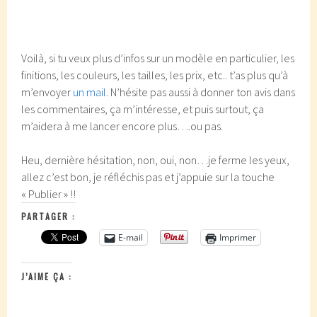
Voilà, si tu veux plus d’infos sur un modèle en particulier, les
finitions, les couleurs, les tailles, les prix, etc.. t’as plus qu’à
m’envoyer
un mail
. N’hésite pas aussi à donner ton avis dans
les commentaires, ça m’intéresse, et puis surtout, ça
m’aidera à me lancer encore plus….ou pas.
Heu, dernière hésitation, non, oui, non…je ferme les yeux,
allez c’est bon, je réfléchis pas et j’appuie sur la touche
« Publier » !!
PARTAGER :
E-mail
Imprimer
J’AIME ÇA :