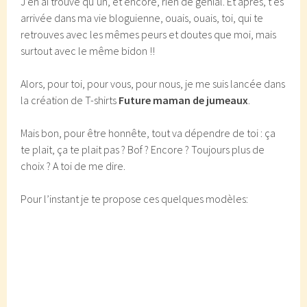
J’en ai trouvé qu’un, et encore, rien de génial. Et après, t’es
arrivée dans ma vie bloguienne, ouais, ouais, toi, qui te
retrouves avec les mêmes peurs et doutes que moi, mais
surtout avec le même bidon !!
Alors, pour toi, pour vous, pour nous, je me suis lancée dans
la création de T-shirts
Future maman de jumeaux
.
Mais bon, pour être honnête, tout va dépendre de toi : ça
te plait, ça te plait pas ? Bof ? Encore ? Toujours plus de
choix ? A toi de me dire.
Pour l’instant je te propose ces quelques modèles: