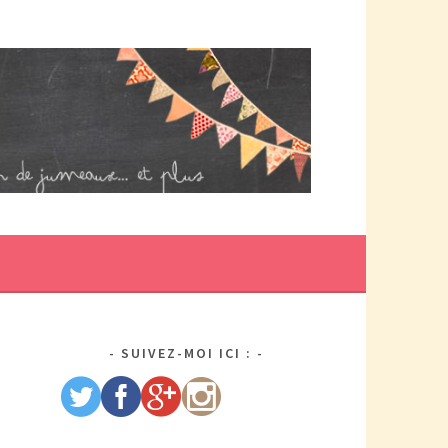
DE MAMAN PAR ELLE/WIKIO. UN COUP DOUBLE ÇA DONNE DES
US DE TRACAS, MAIS AUSSI DEUX FOIS PLUS D'AMOUR.
SUIVEZ-MOI ICI :