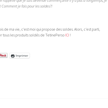
e te rappelle que je suis devenue commerçante il y a pas si longtemps, je
 ! Comment je fais pour les soldes?!
ois de ma vie, c’est moi qui propose des soldes. Alors, c’est parti,
er tous les produits soldés de TetinePerso
ICI
!
Imprimer