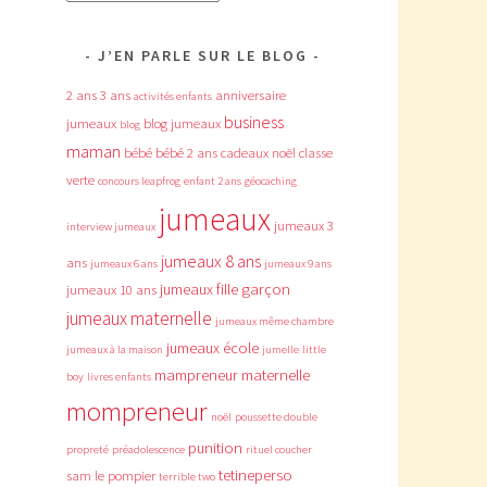
J’EN PARLE SUR LE BLOG
2 ans
3 ans
anniversaire
activités enfants
business
jumeaux
blog jumeaux
blog
maman
bébé
bébé 2 ans
cadeaux noël
classe
verte
concours leapfrog
enfant 2 ans
géocaching
jumeaux
jumeaux 3
interview jumeaux
jumeaux 8 ans
ans
jumeaux 6 ans
jumeaux 9 ans
jumeaux fille garçon
jumeaux 10 ans
jumeaux maternelle
jumeaux même chambre
jumeaux école
jumeaux à la maison
jumelle
little
mampreneur
maternelle
boy
livres enfants
mompreneur
noël
poussette double
punition
propreté
préadolescence
rituel coucher
tetineperso
sam le pompier
terrible two