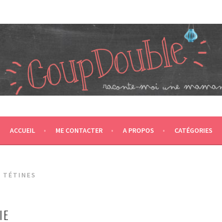
JUMEAUX, CRÉÉ EN 2007 ET ÉLU DANS LE TOP 5 DES BLOGS 
T CA NOUS PROPULSE SUPER MAMAN! CA DONNE DEUX FOIS PL
ACCUEIL
ME CONTACTER
A PROPOS
CATÉGORIES
 TÉTINES
IE