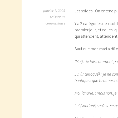
Les soldes ! On entend pl
janvier 7, 2009
Laisser un
Y a 2 catégories de « sol
commentaire
premier jour, et celles,
qui attendent, attendent…l
Sauf que mon mari a dû oub
(Moi) : je fais comment pou
Lui (interloqué) : je ne 
boutiques que tu aimes bie
Moi (ahurie) : mais non, je
Lui (souriant) : qu’est-ce qu