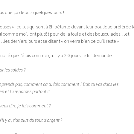
us que ça depuis quelques jours !
deuses » : celles qui sont à 8h pétante devant leur boutique préférée l
 qui comme moi, ont plutôt peur de la foule et des bousculades…et
es derniers jours et se disent « on verra bien ce qu’il reste ».
lié que j’étais comme ça. Il y a 2-3 jours, je lui demande :
r les soldes ?
comprends pas, comment ça tu fais comment ? Bah tu vas dans les
n et tu regardes partout !!
 veux dire je fais comment ?
’il y a , t’as plus du tout d’argent ?