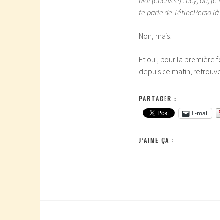
Moi (énervée) : hey, oh, j
te parle de TétinePerso là
Non, mais!
Et oui, pour la première f
depuis ce matin, retrouv
PARTAGER :
E-mail
J’AIME ÇA :