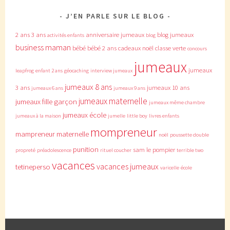
J’EN PARLE SUR LE BLOG
2 ans
3 ans
anniversaire jumeaux
blog jumeaux
activités enfants
blog
business maman
bébé
bébé 2 ans
cadeaux noël
classe verte
concours
jumeaux
jumeaux
leapfrog
enfant 2 ans
géocaching
interview jumeaux
jumeaux 8 ans
3 ans
jumeaux 10 ans
jumeaux 6 ans
jumeaux 9 ans
jumeaux maternelle
jumeaux fille garçon
jumeaux même chambre
jumeaux école
jumeaux à la maison
jumelle
little boy
livres enfants
mompreneur
mampreneur
maternelle
noël
poussette double
punition
sam le pompier
propreté
préadolescence
rituel coucher
terrible two
vacances
vacances jumeaux
tetineperso
varicelle
école