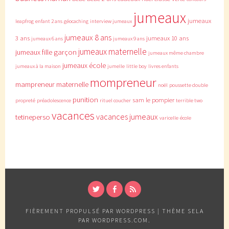
jumeaux
jumeaux
leapfrog
enfant 2 ans
géocaching
interview jumeaux
jumeaux 8 ans
3 ans
jumeaux 10 ans
jumeaux 6 ans
jumeaux 9 ans
jumeaux maternelle
jumeaux fille garçon
jumeaux même chambre
jumeaux école
jumeaux à la maison
jumelle
little boy
livres enfants
mompreneur
mampreneur
maternelle
noël
poussette double
punition
sam le pompier
propreté
préadolescence
rituel coucher
terrible two
vacances
vacances jumeaux
tetineperso
varicelle
école
TWITTER
FACEBOOK
RSS
FIÈREMENT PROPULSÉ PAR WORDPRESS
|
THÈME SELA
PAR
WORDPRESS.COM
.