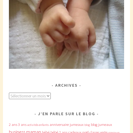
ARCHIVES
Archives
J’EN PARLE SUR LE BLOG
2 ans
3 ans
anniversaire jumeaux
blog jumeaux
activités enfants
blog
business maman
bébé
bébé 2 ans
cadeaux noël
classe verte
concours