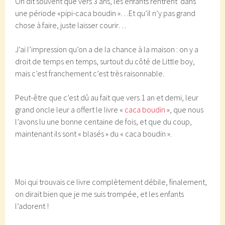
On dit souvent que vers 3 ans, les enfants rentrent dans
une période «pipi-caca boudin »…Et qu’il n’y pas grand
chose à faire, juste laisser courir…
J’ai l’impression qu’on a de la chance à la maison : on y a
droit de temps en temps, surtout du côté de Little boy,
mais c’est franchement c’est très raisonnable.
Peut-être que c’est dû au fait que vers 1 an et demi, leur
grand oncle leur a offert le livre «
caca boudin
», que nous
l’avons lu une bonne centaine de fois, et que du coup,
maintenant ils sont « blasés » du « caca boudin ».
Moi qui trouvais ce livre complètement débile, finalement,
on dirait bien que je me suis trompée, et les enfants
l’adorent !