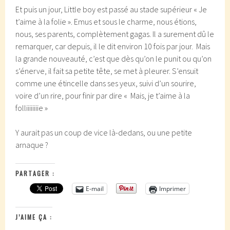
Et puis un jour, Little boy est passé au stade supérieur « Je
t’aime à la folie ». Emus et sous le charme, nous étions,
nous, ses parents, complètement gagas. Il a surement dû le
remarquer, car depuis, il le dit environ 10 fois par jour. Mais
la grande nouveauté, c’est que dès qu’on le punit ou qu’on
s’énerve, il fait sa petite tête, se met à pleurer. S’ensuit
comme une étincelle dans ses yeux, suivi d’un sourire,
voire d’un rire, pour finir par dire « Mais, je t’aime à la
folliiiiiiiie »
Y aurait pas un coup de vice là-dedans, ou une petite
arnaque ?
PARTAGER :
E-mail
Imprimer
J’AIME ÇA :