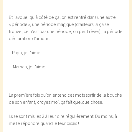
Et j’avoue, qu’à côté de ça, on est rentré dans une autre
« période », une période magique (d’ailleurs, si ça se
trouve, ce n’est pas une période, on peut rêver), la période
déclaration d’amour :
– Papa, je t’aime
– Maman, je t’aime
La première fois qu’on entend ces mots sortir de la bouche
de son enfant, croyez moi, ça fait quelque chose.
Ils se sont mis les 2 à leur dire régulièrement. Du moins, à
me le répondre quand je leur disais !