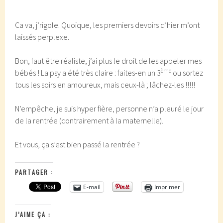
Ca va, j’rigole. Quoique, les premiers devoirs d’hier m’ont
laissés perplexe.
Bon, faut être réaliste, j’ai plus le droit de les appeler mes
ème
bébés ! La psy a été très claire : faites-en un 3
ou sortez
tous les soirs en amoureux, mais ceux-là ; lâchez-les !!!!!
N’empêche, je suis hyper fière, personne n’a pleuré le jour
de la rentrée (contrairement à la maternelle).
Et vous, ça s’est bien passé la rentrée ?
PARTAGER :
E-mail
Imprimer
J’AIME ÇA :