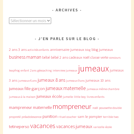
ARCHIVES
Archives
J’EN PARLE SUR LE BLOG
2 ans
3 ans
anniversaire jumeaux
blog jumeaux
activités enfants
blog
business maman
bébé
bébé 2 ans
cadeaux noël
classe verte
concours
jumeaux
jumeaux
leapfrog
enfant 2 ans
géocaching
interview jumeaux
jumeaux 8 ans
3 ans
jumeaux 10 ans
jumeaux 6 ans
jumeaux 9 ans
jumeaux maternelle
jumeaux fille garçon
jumeaux même chambre
jumeaux école
jumeaux à la maison
jumelle
little boy
livres enfants
mompreneur
mampreneur
maternelle
noël
poussette double
punition
sam le pompier
propreté
préadolescence
rituel coucher
terrible two
vacances
vacances jumeaux
tetineperso
varicelle
école