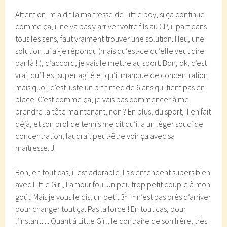
Attention, m’a dit la maitresse de Little boy, si ça continue
comme ça, il ne va pas y arriver votre fils au CP, il part dans
tous les sens, faut vraiment trouver une solution. Heu, une
solution lui ai-je répondu (mais qu’est-ce qu’elle veut dire
par là !!), d’accord, je vais le mettre au sport. Bon, ok, c’est
vrai, qu’il est super agité et qu’il manque de concentration,
mais quoi, c’est juste un p’tit mec de 6 ans qui tient pas en
place. C’est comme ça, je vais pas commencer à me
prendre la tête maintenant, non ? En plus, du sport, il en fait
déjà, et son prof de tennis me dit qu’il a un léger souci de
concentration, faudrait peut-être voir ça avec sa
maîtresse. J
Bon, en tout cas, il est adorable. Ils s’entendent supers bien
avec Little Girl, l’amour fou. Un peu trop petit couple à mon
ème
goût. Mais je vous le dis, un petit 3
n’est pas près d’arriver
pour changer tout ça. Pas la force ! En tout cas, pour
l’instant… Quant à Little Girl, le contraire de son frère, très