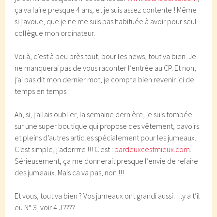
ça va faire presque 4 ans, et je suis assez contente ! Même
si j’avoue, que je ne me suis pas habituée à avoir pour seul
collègue mon ordinateur.
Voilà, c’est à peu près tout, pour les news, tout va bien. Je
ne manquerai pas de vous raconter l’entrée au CP. Et non,
j’ai pas dit mon dernier mot, je compte bien revenir ici de
temps en temps
Ah, si, j’allais oublier, la semaine dernière, je suis tombée
sur une super boutique qui propose des vêtement, bavoirs
et pleins d’autres articles spécialement pour les jumeaux.
C’est simple, j’adorrrre !!! C’est :
pardeuxcestmieux.com
.
Sérieusement, ça me donnerait presque l’envie de refaire
des jumeaux. Mais ca va pas, non !!!
Et vous, tout va bien ? Vos jumeaux ont grandi aussi….y a t’il
eu N° 3, voir 4 J ????