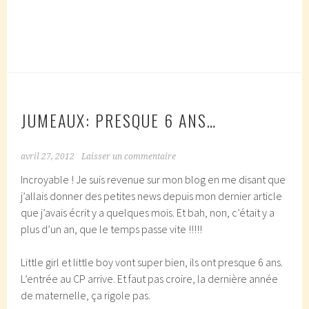
JUMEAUX: PRESQUE 6 ANS…
avril 27, 2012
Laisser un commentaire
Incroyable ! Je suis revenue sur mon blog en me disant que
j’allais donner des petites news depuis mon dernier article
que j’avais écrit y a quelques mois. Et bah, non, c’était y a
plus d’un an, que le temps passe vite !!!!!
Little girl et little boy vont super bien, ils ont presque 6 ans.
L’entrée au CP arrive. Et faut pas croire, la dernière année
de maternelle, ça rigole pas.