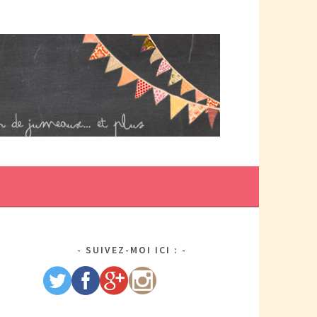
DE MAMAN PAR ELLE/WIKIO. UN COUP DOUBLE ÇA DONNE DES
US DE TRACAS, MAIS AUSSI DEUX FOIS PLUS D'AMOUR.
SUIVEZ-MOI ICI :