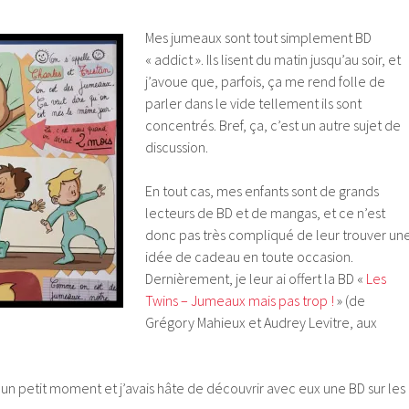
Mes jumeaux sont tout simplement BD
« addict ». Ils lisent du matin jusqu’au soir, et
j’avoue que, parfois, ça me rend folle de
parler dans le vide tellement ils sont
concentrés. Bref, ça, c’est un autre sujet de
discussion.
En tout cas, mes enfants sont de grands
lecteurs de BD et de mangas, et ce n’est
donc pas très compliqué de leur trouver un
idée de cadeau en toute occasion.
Dernièrement, je leur ai offert la BD «
Les
Twins – Jumeaux mais pas trop !
» (de
Grégory Mahieux et Audrey Levitre, aux
 un petit moment et j’avais hâte de découvrir avec eux une BD sur les