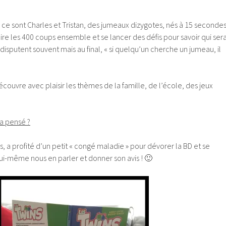
 ce sont Charles et Tristan, des jumeaux dizygotes, nés à 15 seconde
faire les 400 coups ensemble et se lancer des défis pour savoir qui ser
se disputent souvent mais au final, « si quelqu’un cherche un jumeau, il
écouvre avec plaisir les thèmes de la famille, de l’école, des jeux
 a pensé ?
s, a profité d’un petit « congé maladie » pour dévorer la BD et se
 lui-même nous en parler et donner son avis ! 🙂