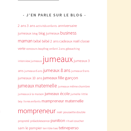
J’EN PARLE SUR LE BLOG
2 ans
3 ans
anniversaire
activités enfants
business
jumeaux
blog jumeaux
blog
maman
bébé
bébé 2 ans
cadeaux noël
classe
verte
concours leapfrog
enfant 2 ans
géocaching
jumeaux
jumeaux 3
interview jumeaux
jumeaux 8 ans
ans
jumeaux 6 ans
jumeaux 9 ans
jumeaux fille garçon
jumeaux 10 ans
jumeaux maternelle
jumeaux même chambre
jumeaux école
jumeaux à la maison
jumelle
little
mampreneur
maternelle
boy
livres enfants
mompreneur
s
noël
poussette double
punition
propreté
préadolescence
rituel coucher
tetineperso
sam le pompier
terrible two