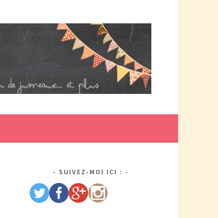
DE MAMAN PAR ELLE/WIKIO. UN COUP DOUBLE ÇA DONNE DES
US DE TRACAS, MAIS AUSSI DEUX FOIS PLUS D'AMOUR.
SUIVEZ-MOI ICI :