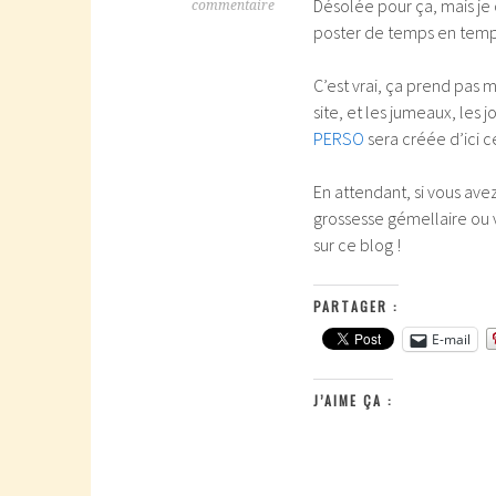
Désolée pour ça, mais j
commentaire
poster de temps en temp
C’est vrai, ça prend pas m
site, et les jumeaux, les 
PERSO
sera créée d’ici c
En attendant, si vous ave
grossesse gémellaire ou v
sur ce blog !
PARTAGER :
E-mail
J’AIME ÇA :