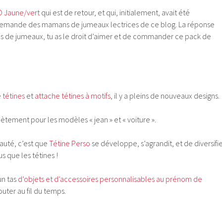
 Jaune/vert
qui est de retour, et qui, initialement, avait été
demande des mamans de jumeaux lectrices de ce blog. La réponse
pas de jumeaux, tu as le droit d’aimer et de commander ce pack de
e
tétines
et
attache tétines à motifs
, il y a pleins de nouveaux designs.
tement pour les modèles « jean » et « voiture ».
auté, c’est que
Tétine Perso
se développe, s’agrandit, et de diversifie
us que les tétines !
un tas
d’objets et d’accessoires personnalisables au prénom de
outer au fil du temps.