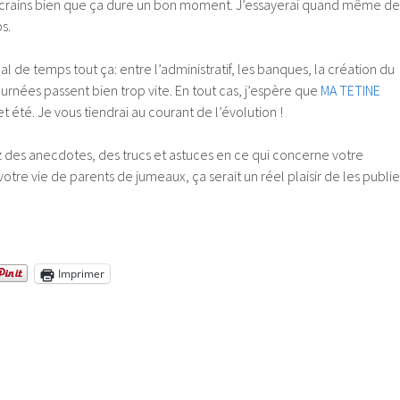
e crains bien que ça dure un bon moment. J’essayerai quand même de
s.
al de temps tout ça: entre l’administratif, les banques, la création du
journées passent bien trop vite. En tout cas, j’espère que
MA TETINE
et été. Je vous tiendrai au courant de l’évolution !
z des anecdotes, des trucs et astuces en ce qui concerne votre
otre vie de parents de jumeaux, ça serait un réel plaisir de les publie
Imprimer