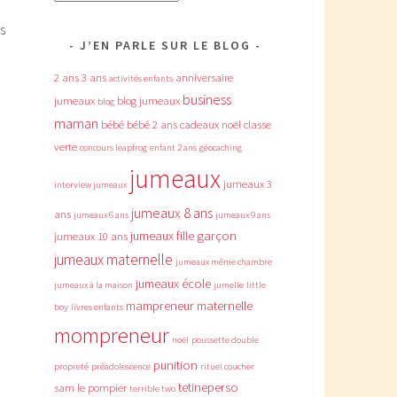
s
J’EN PARLE SUR LE BLOG
2 ans
3 ans
anniversaire
activités enfants
business
jumeaux
blog jumeaux
blog
maman
bébé
bébé 2 ans
cadeaux noël
classe
verte
concours leapfrog
enfant 2 ans
géocaching
jumeaux
jumeaux 3
interview jumeaux
jumeaux 8 ans
ans
jumeaux 6 ans
jumeaux 9 ans
jumeaux fille garçon
jumeaux 10 ans
jumeaux maternelle
jumeaux même chambre
jumeaux école
jumeaux à la maison
jumelle
little
mampreneur
maternelle
boy
livres enfants
mompreneur
noël
poussette double
punition
propreté
préadolescence
rituel coucher
tetineperso
sam le pompier
à
terrible two