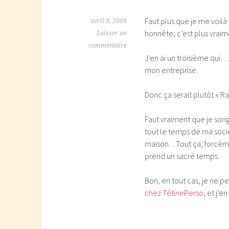
Faut plus que je me voilà
avril 9, 2009
honnête, c’est plus vra
Laisser un
commentaire
J’en ai un troisième qui….
mon entreprise.
Donc ça serait plutôt «
Faut vraiment que je songe
tout le temps de ma soci
maison…Tout ça, forcémen
prend un sacré temps.
Bon, en tout cas, je ne p
chez TétinePerso
, et j’en