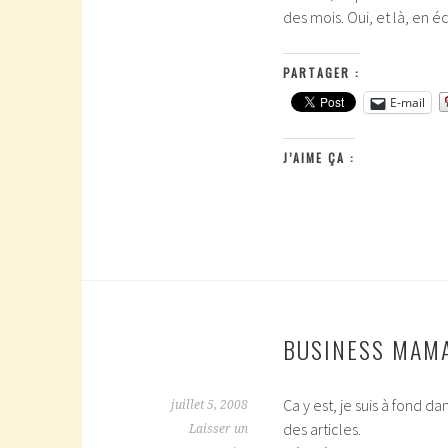
des mois. Oui, et là, en é
PARTAGER :
E-mail
J’AIME ÇA :
BUSINESS MAM
Ca y est, je suis à fond d
juillet 5, 2008
des articles.
Laisser un