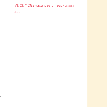
vacances
vacances jumeaux
varicelle
école
e