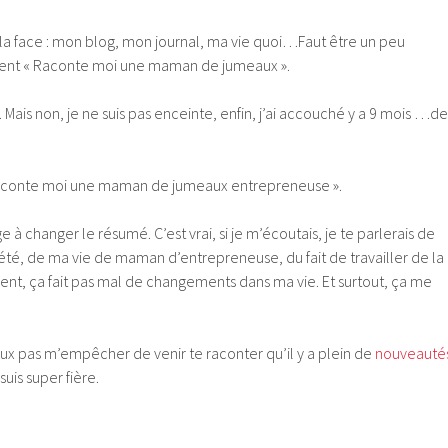
 la face : mon blog, mon journal, ma vie quoi…Faut être un peu
iment « Raconte moi une maman de jumeaux ».
 Mais non, je ne suis pas enceinte, enfin, j’ai accouché y a 9 mois …de
 Raconte moi une maman de jumeaux entrepreneuse ».
 à changer le résumé. C’est vrai, si je m’écoutais, je te parlerais de
été, de ma vie de maman d’entrepreneuse, du fait de travailler de la
t, ça fait pas mal de changements dans ma vie. Et surtout, ça me
eux pas m’empêcher de venir te raconter qu’il y a plein de
nouveauté
 suis super fière.