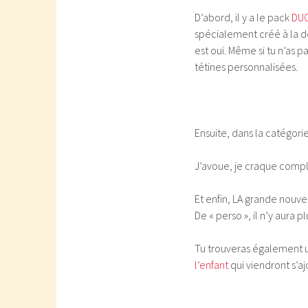
D’abord, il y a le pack
DUO
spécialement créé à la 
est oui. Même si tu n’as 
tétines personnalisées.
Ensuite, dans la catégori
J’avoue, je craque complè
Et enfin, LA grande nouve
De « perso », il n’y aura pl
Tu trouveras également 
l’enfant
qui viendront s’aj